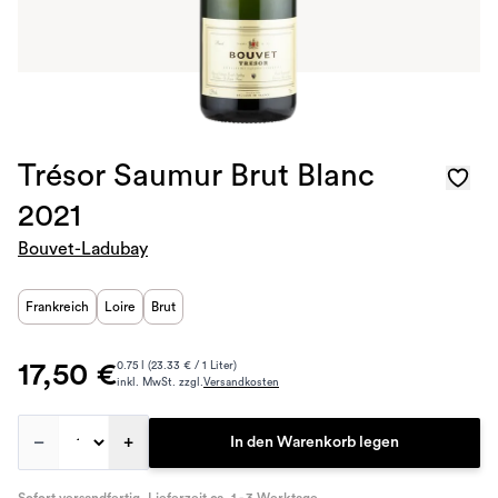
Trésor Saumur Brut Blanc
2021
Bouvet-Ladubay
Frankreich
Loire
Brut
17,50 €
0.75 l (23.33 € / 1 Liter)
inkl. MwSt. zzgl.
Versandkosten
–
+
In den Warenkorb legen