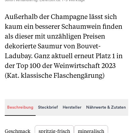
Sofort versandfertig. Lieferzeit ca. 1 - 3 Werktage
Außerhalb der Champagne lässt sich
kaum ein besserer Schaumwein finden
als dieser mit unzähligen Preisen
dekorierte Saumur von Bouvet-
Ladubay. Ganz aktuell erneut Platz 1 in
der Top 100 der Weinwirtschaft 2023
(Kat. klassische Flaschengärung)
Beschreibung
Steckbrief
Hersteller
Nährwerte & Zutaten
Beschreibung
Geschmack
spritzig-frisch
mineralisch