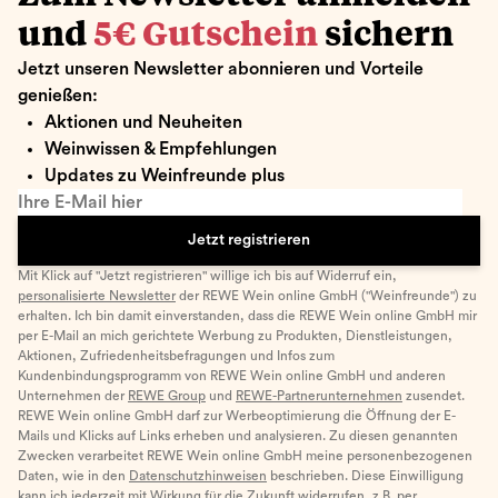
und
5€ Gutschein
sichern
Jetzt unseren Newsletter abonnieren und Vorteile
genießen:
Aktionen und Neuheiten
Weinwissen & Empfehlungen
Updates zu Weinfreunde plus
Ihre E-Mail hier
Jetzt registrieren
Mit Klick auf "Jetzt registrieren" willige ich bis auf Widerruf ein,
personalisierte Newsletter
der REWE Wein online GmbH ("Weinfreunde") zu
erhalten. Ich bin damit einverstanden, dass die REWE Wein online GmbH mir
per E-Mail an mich gerichtete Werbung zu Produkten, Dienstleistungen,
Aktionen, Zufriedenheitsbefragungen und Infos zum
Kundenbindungsprogramm von REWE Wein online GmbH und anderen
Unternehmen der
REWE Group
und
REWE-Partnerunternehmen
zusendet.
REWE Wein online GmbH darf zur Werbeoptimierung die Öffnung der E-
Mails und Klicks auf Links erheben und analysieren. Zu diesen genannten
Zwecken verarbeitet REWE Wein online GmbH meine personenbezogenen
Daten, wie in den
Datenschutzhinweisen
beschrieben. Diese Einwilligung
kann ich jederzeit mit Wirkung für die Zukunft widerrufen, z.B. per