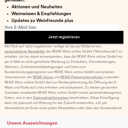
Aktionen und Neuheiten
Weinwissen & Empfehlungen
Updates zu Weinfreunde plus
Ihre E-Mail hier
Jetzt registrieren
Mit Klick auf "Jetzt registrieren" willige ich bis auf Widerruf ein,
personalisierte Newsletter
der REWE Wein online GmbH ("Weinfreunde") zu
erhalten. Ich bin damit einverstanden, dass die REWE Wein online GmbH mir
per E-Mail an mich gerichtete Werbung zu Produkten, Dienstleistungen,
Aktionen, Zufriedenheitsbefragungen und Infos zum
Kundenbindungsprogramm von REWE Wein online GmbH und anderen
Unternehmen der
REWE Group
und
REWE-Partnerunternehmen
zusendet.
REWE Wein online GmbH darf zur Werbeoptimierung die Öffnung der E-
Mails und Klicks auf Links erheben und analysieren. Zu diesen genannten
Zwecken verarbeitet REWE Wein online GmbH meine personenbezogenen
Daten, wie in den
Datenschutzhinweisen
beschrieben. Diese Einwilligung
kann ich jederzeit mit Wirkung für die Zukunft widerrufen, z.B. per
Abmeldelink am Ende eines jeden Newsletters oder über den Kundendienst.
Unsere Auszeichnungen