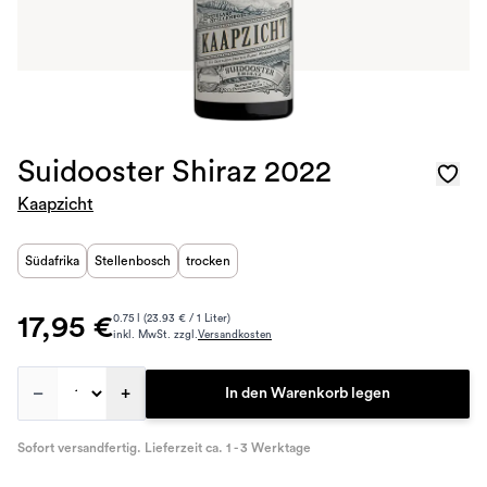
Suidooster Shiraz 2022
Kaapzicht
Südafrika
Stellenbosch
trocken
17,95 €
0.75 l (23.93 € / 1 Liter)
inkl. MwSt. zzgl.
Versandkosten
–
+
In den Warenkorb legen
Sofort versandfertig. Lieferzeit ca. 1 - 3 Werktage