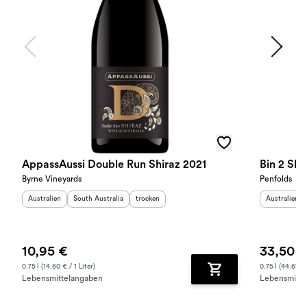
AppassAussi Double Run Shiraz 2021
Bin 2 Sh
Byrne Vineyards
Penfolds
Herkunftsland
:
Herkunftsregion
:
Geschmack
:
Herkunftslan
Australien
South Australia
trocken
Australien
10,95 €
33,50 
0.75 l (14.60 € / 1 Liter)
0.75 l (44.67 € 
Lebensmittelangaben
Lebensmitte
Zum Warenkorb hinz