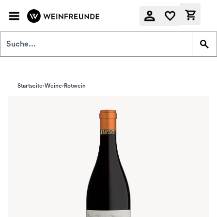
Zum Hauptinhalt springen
Derzeit
Startseite
Weine
Rotwein