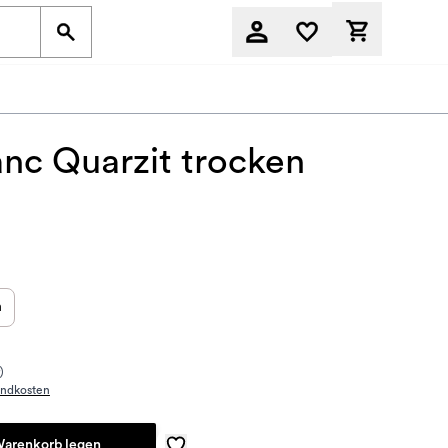
Derzeit befi
nc Quarzit trocken
n
)
andkosten
Warenkorb legen