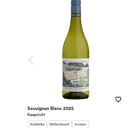
Sauvignon Blanc 2025
Kaapzicht
Herkunftsland
Herkunftsregion
:
:
Geschmack
:
Südafrika
Stellenbosch
trocken