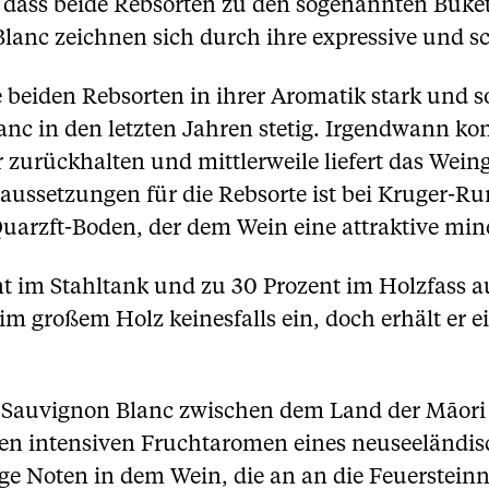
dass beide Rebsorten zu den sogenannten Buket
lanc zeichnen sich durch ihre expressive und s
beiden Rebsorten in ihrer Aromatik stark und s
c in den letzten Jahren stetig. Irgendwann kon
urückhalten und mittlerweile liefert das Wein
aussetzungen für die Rebsorte ist bei Kruger-R
arzft-Boden, der dem Wein eine attraktive miner
t im Stahltank und zu 30 Prozent im Holzfass a
im großem Holz keinesfalls ein, doch erhält er 
it Sauvignon Blanc zwischen dem Land der Māori
chen intensiven Fruchtaromen eines neuseeländ
ge Noten in dem Wein, die an an die Feuersteinn