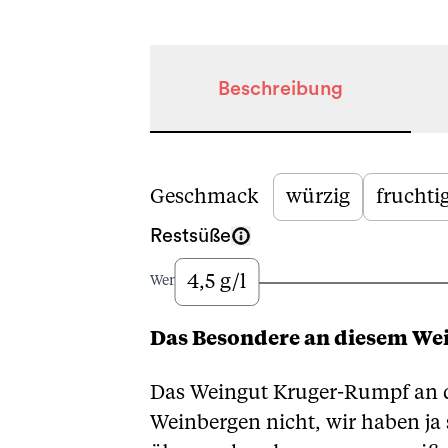
Beschreibung
Beschreibung
Geschmack
würzig
fruchti
Restsüße
4,5 g/l
Wenig
Das Besondere an diesem We
Das Weingut Kruger-Rumpf an de
Weinbergen nicht, wir haben ja 