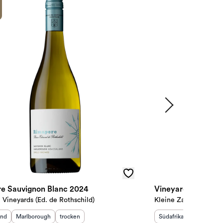
e Sauvignon Blanc 2024
Vineyard Selectio
Vineyards (Ed. de Rothschild)
Kleine Zalze
sland
:
Herkunftsregion
:
Geschmack
:
Herkunftsland
Herkunftsr
:
and
Marlborough
trocken
Südafrika
Coastal Re