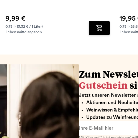
9,99 €
19,95
0.75 l (13.32 € / 1 Liter)
0.75 l (26.6
Lebensmittelangaben
Lebensmit
renkorb hinzufügen
Zum Warenkorb hin
Zum Newsle
Gutschein
s
Jetzt unseren Newsletter 
Aktionen und Neuheit
Weinwissen & Empfehl
Updates zu Weinfreund
Ihre E-Mail hier
Mit Klick auf "Jetzt registrieren" wi