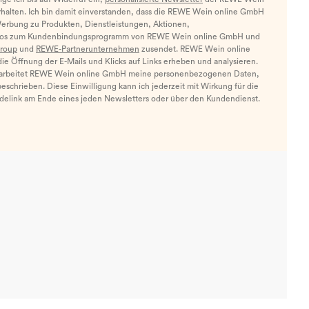
halten. Ich bin damit einverstanden, dass die REWE Wein online GmbH
Werbung zu Produkten, Dienstleistungen, Aktionen,
nfos zum Kundenbindungsprogramm von REWE Wein online GmbH und
roup
und
REWE-Partnerunternehmen
zusendet. REWE Wein online
e Öffnung der E-Mails und Klicks auf Links erheben und analysieren.
arbeitet REWE Wein online GmbH meine personenbezogenen Daten,
eschrieben. Diese Einwilligung kann ich jederzeit mit Wirkung für die
ldelink am Ende eines jeden Newsletters oder über den Kundendienst.