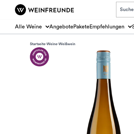
Zum Hauptinhalt springen
Alle Weine
Angebote
Pakete
Empfehlungen
Startseite
Weine
Weißwein