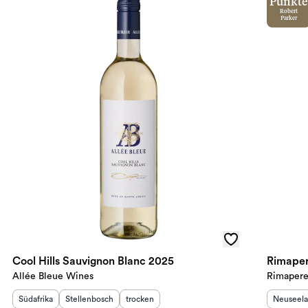
Punkte
Robert
Parker
Cool Hills Sauvignon Blanc 2025
Rimaper
Allée Bleue Wines
Rimapere 
Herkunftsland
Herkunftsregion
:
:
Geschmack
:
Herkunft
Südafrika
Stellenbosch
trocken
Neuseel