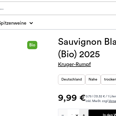
Spitzenweine
Sauvignon Bla
Bio
(Bio) 2025
Kruger-Rumpf
Deutschland
Nahe
trocke
9,99 €
0.75 l (13.32 € / 1 Liter
inkl. MwSt. zzgl.
Vers
–
+
In den 