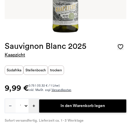
Sauvignon Blanc 2025
Kaapzicht
Südafrika
Stellenbosch
trocken
9,99 €
0.75 l (13.32 € / 1 Liter)
inkl. MwSt. zzgl.
Versandkosten
–
+
In den Warenkorb legen
Sofort versandfertig. Lieferzeit ca. 1 - 3 Werktage