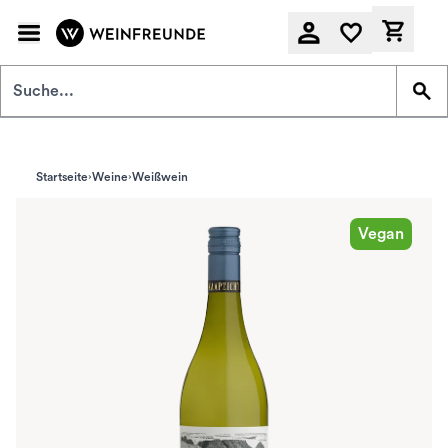
Zum Hauptinhalt springen
Derzeit
Startseite
Weine
Weißwein
Vegan