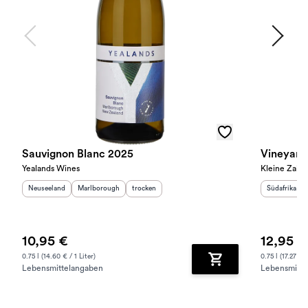
Sauvignon Blanc 2025
Vineyard
Yealands Wines
Kleine Zalze
Herkunftsland
:
Herkunftsregion
:
Geschmack
:
Herkunftslan
Neuseeland
Marlborough
trocken
Südafrika
10,95 €
12,95 €
0.75 l (14.60 € / 1 Liter)
0.75 l (17.27 € /
Lebensmittelangaben
Lebensmitte
Zum Warenkorb hinz