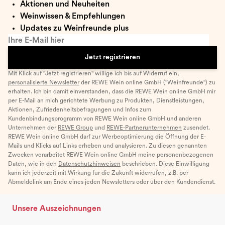
Aktionen und Neuheiten
Weinwissen & Empfehlungen
Updates zu Weinfreunde plus
Ihre E-Mail hier
Jetzt registrieren
Mit Klick auf "Jetzt registrieren" willige ich bis auf Widerruf ein,
personalisierte Newsletter
der REWE Wein online GmbH ("Weinfreunde") zu
erhalten. Ich bin damit einverstanden, dass die REWE Wein online GmbH mir
per E-Mail an mich gerichtete Werbung zu Produkten, Dienstleistungen,
Aktionen, Zufriedenheitsbefragungen und Infos zum
Kundenbindungsprogramm von REWE Wein online GmbH und anderen
Unternehmen der
REWE Group
und
REWE-Partnerunternehmen
zusendet.
REWE Wein online GmbH darf zur Werbeoptimierung die Öffnung der E-
Mails und Klicks auf Links erheben und analysieren. Zu diesen genannten
Zwecken verarbeitet REWE Wein online GmbH meine personenbezogenen
Daten, wie in den
Datenschutzhinweisen
beschrieben. Diese Einwilligung
kann ich jederzeit mit Wirkung für die Zukunft widerrufen, z.B. per
Abmeldelink am Ende eines jeden Newsletters oder über den Kundendienst.
Unsere Auszeichnungen