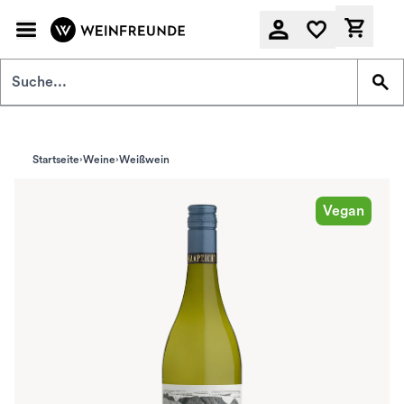
Zum Hauptinhalt springen
Derzeit
Startseite
Weine
Weißwein
Vegan