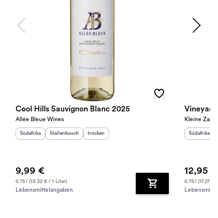
Cool Hills Sauvignon Blanc 2025
Vineyard
Allée Bleue Wines
Kleine Zalze
Herkunftsland
Herkunftsregion
:
:
Geschmack
:
Herkunftslan
Südafrika
Stellenbosch
trocken
Südafrika
9,99 €
12,95 €
0.75 l (13.32 € / 1 Liter)
0.75 l (17.27 € /
Lebensmittelangaben
Lebensmitte
Zum Warenkorb hinz