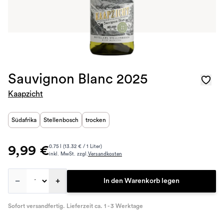
Sauvignon Blanc 2025
Kaapzicht
Südafrika
Stellenbosch
trocken
9,99 €
0.75 l (13.32 € / 1 Liter)
inkl. MwSt. zzgl.
Versandkosten
–
+
In den Warenkorb legen
Sofort versandfertig. Lieferzeit ca. 1 - 3 Werktage