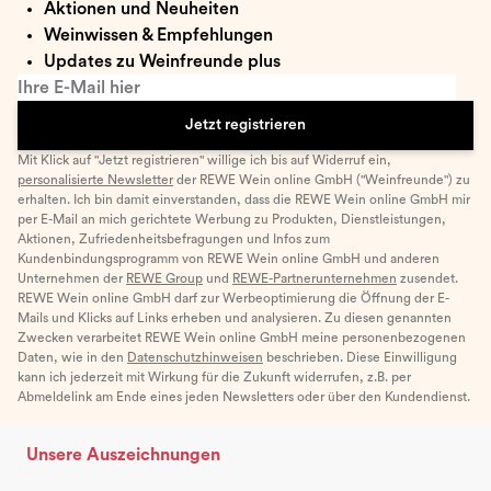
Aktionen und Neuheiten
Weinwissen & Empfehlungen
Updates zu Weinfreunde plus
Ihre E-Mail hier
Jetzt registrieren
Mit Klick auf "Jetzt registrieren" willige ich bis auf Widerruf ein,
personalisierte Newsletter
der REWE Wein online GmbH ("Weinfreunde") zu
erhalten. Ich bin damit einverstanden, dass die REWE Wein online GmbH mir
per E-Mail an mich gerichtete Werbung zu Produkten, Dienstleistungen,
Aktionen, Zufriedenheitsbefragungen und Infos zum
Kundenbindungsprogramm von REWE Wein online GmbH und anderen
Unternehmen der
REWE Group
und
REWE-Partnerunternehmen
zusendet.
REWE Wein online GmbH darf zur Werbeoptimierung die Öffnung der E-
Mails und Klicks auf Links erheben und analysieren. Zu diesen genannten
Zwecken verarbeitet REWE Wein online GmbH meine personenbezogenen
Daten, wie in den
Datenschutzhinweisen
beschrieben. Diese Einwilligung
kann ich jederzeit mit Wirkung für die Zukunft widerrufen, z.B. per
Abmeldelink am Ende eines jeden Newsletters oder über den Kundendienst.
Unsere Auszeichnungen