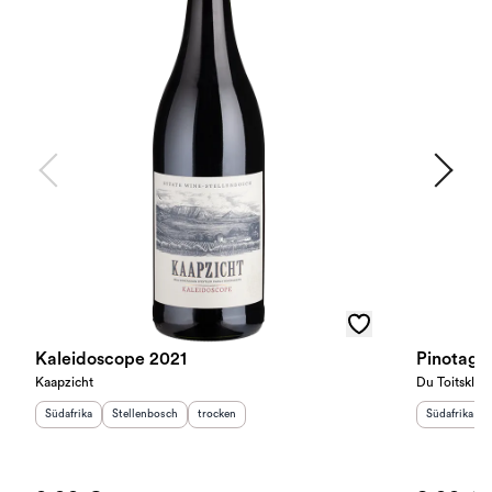
Kaleidoscope 2021
Pinotage
Kaapzicht
Du Toitskloo
Herkunftsland
Herkunftsregion
:
:
Geschmack
:
Herkunftslan
Südafrika
Stellenbosch
trocken
Südafrika