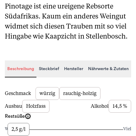
Pinotage ist eine ureigene Rebsorte
Südafrikas. Kaum ein anderes Weingut
widmet sich diesen Trauben mit so viel
Hingabe wie Kaapzicht in Stellenbosch.
Beschreibung
Steckbrief
Hersteller
Nährwerte & Zutaten
Beschreibung
Geschmack
würzig
rauchig-holzig
Ausbau
Holzfass
Alkohol
14,5 %
Restsüße
2,5 g/l
Wenig
Viel