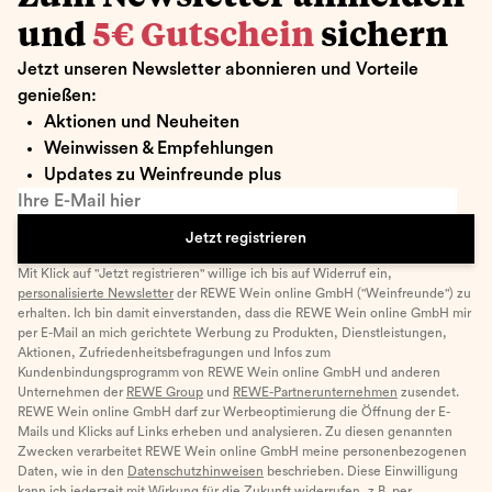
und
5€ Gutschein
sichern
Jetzt unseren Newsletter abonnieren und Vorteile
genießen:
Aktionen und Neuheiten
Weinwissen & Empfehlungen
Updates zu Weinfreunde plus
Ihre E-Mail hier
Jetzt registrieren
Mit Klick auf "Jetzt registrieren" willige ich bis auf Widerruf ein,
personalisierte Newsletter
der REWE Wein online GmbH ("Weinfreunde") zu
erhalten. Ich bin damit einverstanden, dass die REWE Wein online GmbH mir
per E-Mail an mich gerichtete Werbung zu Produkten, Dienstleistungen,
Aktionen, Zufriedenheitsbefragungen und Infos zum
Kundenbindungsprogramm von REWE Wein online GmbH und anderen
Unternehmen der
REWE Group
und
REWE-Partnerunternehmen
zusendet.
REWE Wein online GmbH darf zur Werbeoptimierung die Öffnung der E-
Mails und Klicks auf Links erheben und analysieren. Zu diesen genannten
Zwecken verarbeitet REWE Wein online GmbH meine personenbezogenen
Daten, wie in den
Datenschutzhinweisen
beschrieben. Diese Einwilligung
kann ich jederzeit mit Wirkung für die Zukunft widerrufen, z.B. per