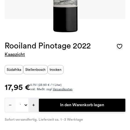
Rooiland Pinotage 2022
Kaapzicht
Südafrika
Stellenbosch
trocken
17,95 €
0.75 l (23.93 € / 1 Liter)
inkl. MwSt. zzgl.
Versandkosten
–
+
In den Warenkorb legen
Sofort versandfertig. Lieferzeit ca. 1 - 3 Werktage