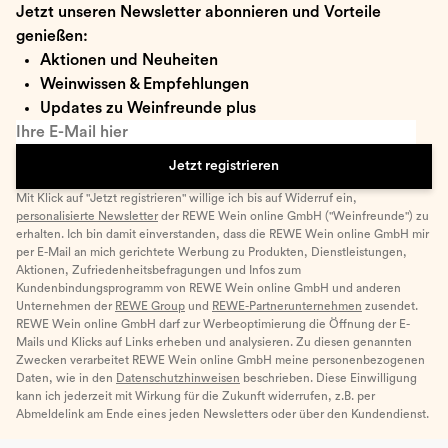
Jetzt unseren Newsletter abonnieren und Vorteile
genießen:
Aktionen und Neuheiten
Weinwissen & Empfehlungen
Updates zu Weinfreunde plus
Ihre E-Mail hier
Jetzt registrieren
Mit Klick auf "Jetzt registrieren" willige ich bis auf Widerruf ein,
personalisierte Newsletter
der REWE Wein online GmbH ("Weinfreunde") zu
erhalten. Ich bin damit einverstanden, dass die REWE Wein online GmbH mir
per E-Mail an mich gerichtete Werbung zu Produkten, Dienstleistungen,
Aktionen, Zufriedenheitsbefragungen und Infos zum
Kundenbindungsprogramm von REWE Wein online GmbH und anderen
Unternehmen der
REWE Group
und
REWE-Partnerunternehmen
zusendet.
REWE Wein online GmbH darf zur Werbeoptimierung die Öffnung der E-
Mails und Klicks auf Links erheben und analysieren. Zu diesen genannten
Zwecken verarbeitet REWE Wein online GmbH meine personenbezogenen
Daten, wie in den
Datenschutzhinweisen
beschrieben. Diese Einwilligung
kann ich jederzeit mit Wirkung für die Zukunft widerrufen, z.B. per
Abmeldelink am Ende eines jeden Newsletters oder über den Kundendienst.