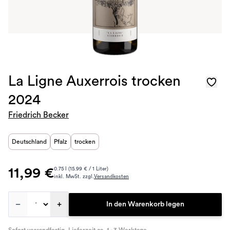
La Ligne Auxerrois trocken
2024
Friedrich Becker
Deutschland
Pfalz
trocken
11,99 €
0.75 l (15.99 € / 1 Liter)
inkl. MwSt. zzgl.
Versandkosten
–
+
In den Warenkorb legen