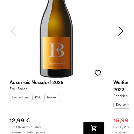
Auxerrois Nussdorf 2025
Weißer B
Emil Bauer
2023
Friedrich Be
Herkunftsland
:
Herkunftsregion
Geschmack
:
:
Deutschland
Pfalz
trocken
Herkunftslan
Deutschland
12,99 €
16,99 €
0.75 l (17.32 € / 1 Liter)
0.75 l (22.65 € /
Lebensmittelangaben
Lebensmitte