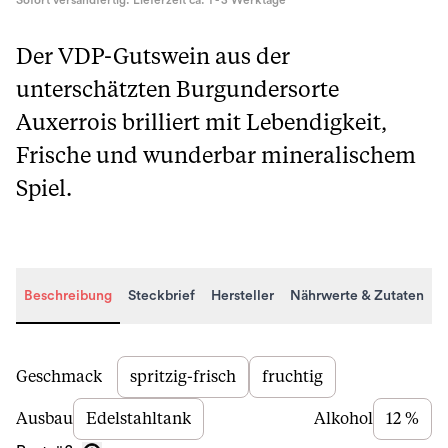
Sofort versandfertig. Lieferzeit ca. 1 - 3 Werktage
Der VDP-Gutswein aus der
unterschätzten Burgundersorte
Auxerrois brilliert mit Lebendigkeit,
Frische und wunderbar mineralischem
Spiel.
Beschreibung
Steckbrief
Hersteller
Nährwerte & Zutaten
Beschreibung
Geschmack
spritzig-frisch
fruchtig
Ausbau
Edelstahltank
Alkohol
12 %