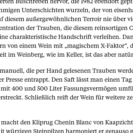
erten Buschreben hervor, die 1982 ebendort gep
ehmigen Unterschichten wurzeln, der von eisenh
 auf diesem außergewöhnlichen Terroir nie über 
entration der Trauben, die diesem reinsortigen C
e charakteristische Handschrift verleihen. Dan
n von einem Wein mit „magischem X-Faktor“, der
eit im Weinberg, wie im Keller, ist das aber natü
ch manuell, die per Hand gelesenen Trauben werd
 Presse entrappt. Den Saft lässt man einen Tag
 mit 400 und 500 Liter Fassungsvermögen umfüll
rstreckt. Schließlich reift der Wein für weitere
 macht den Kliprug Chenin Blanc von Kaapzicht 
it würzigen Steinpilzen harmoniert er genauso g