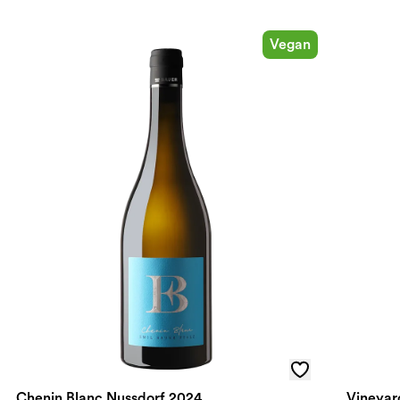
Vegan
Chenin Blanc Nussdorf 2024
Vineyar