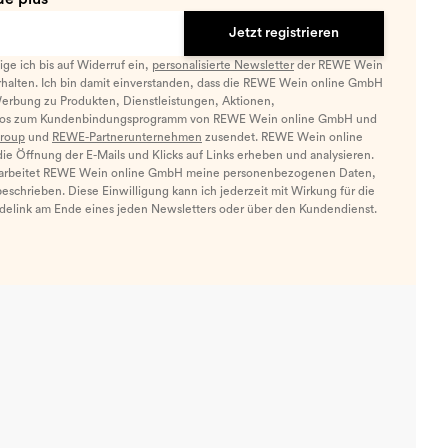
Jetzt registrieren
llige ich bis auf Widerruf ein,
personalisierte Newsletter
der REWE Wein
halten. Ich bin damit einverstanden, dass die REWE Wein online GmbH
Werbung zu Produkten, Dienstleistungen, Aktionen,
nfos zum Kundenbindungsprogramm von REWE Wein online GmbH und
roup
und
REWE-Partnerunternehmen
zusendet. REWE Wein online
e Öffnung der E-Mails und Klicks auf Links erheben und analysieren.
arbeitet REWE Wein online GmbH meine personenbezogenen Daten,
eschrieben. Diese Einwilligung kann ich jederzeit mit Wirkung für die
ldelink am Ende eines jeden Newsletters oder über den Kundendienst.