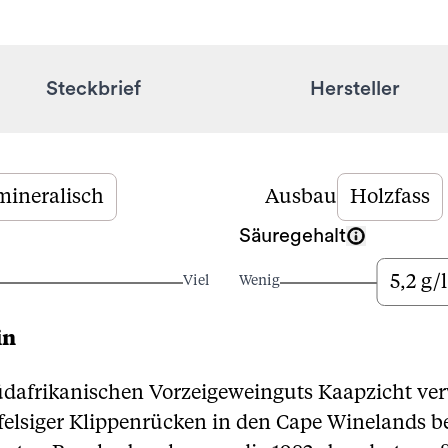
Steckbrief
Hersteller
mineralisch
Ausbau
Holzfass
Säuregehalt
5,2 g/l
Viel
Wenig
in
üdafrikanischen Vorzeigeweinguts Kaapzicht ve
felsiger Klippenrücken in den Cape Winelands b