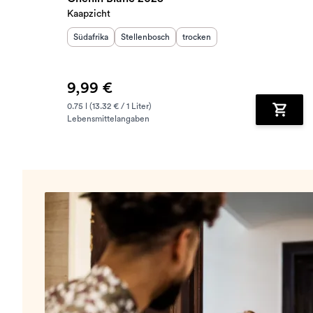
Kaapzicht
Herkunftsland
Herkunftsregion
:
:
Geschmack
:
Südafrika
Stellenbosch
trocken
9,99 €
0.75 l (13.32 € / 1 Liter)
Lebensmittelangaben
Zum Wa