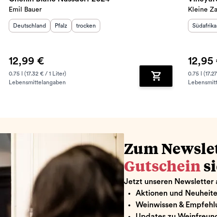
Emil Bauer
Kleine Za
Herkunftsland
:
Herkunftsregion
Geschmack
:
:
Herkunft
Deutschland
Pfalz
trocken
Südafrika
12,99 €
12,95
0.75 l (17.32 € / 1 Liter)
0.75 l (17.27
Lebensmittelangaben
Lebensmit
renkorb hinzufügen
Zum Warenkorb hin
Zum Newsle
Gutschein
s
Jetzt unseren Newsletter 
Aktionen und Neuheit
Weinwissen & Empfehl
Updates zu Weinfreund