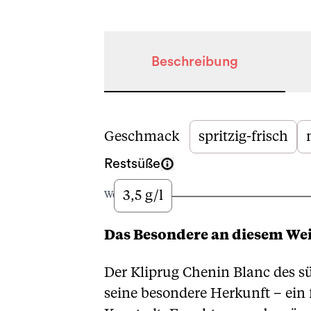
Beschreibung
Beschreibung
Geschmack
spritzig-frisch
Restsüße
3,5 g/l
Wenig
Das Besondere an diesem We
Der Kliprug Chenin Blanc des s
seine besondere Herkunft – ein 