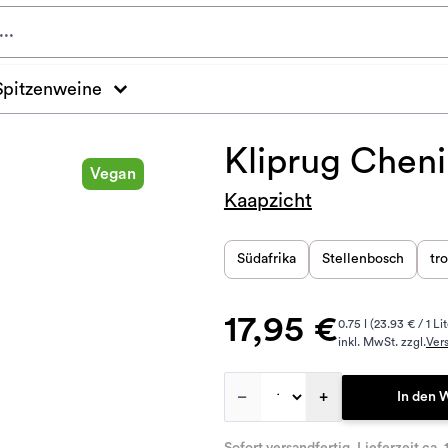
Spitzenweine
Kliprug Cheni
Vegan
Kaapzicht
Südafrika
Stellenbosch
tr
17,95 €
0.75 l (23.93 € / 1 Lit
inkl. MwSt. zzgl.
Ver
–
+
In den 