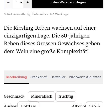
–
+
In den Warenkorb legen
Sofort versandfertig. Lieferzeit ca. 1 - 3 Werktage
Die Riesling-Reben wachsen auf einer
einzigartigen Lage. Die 50-jährigen
Reben dieses Grossen Gewächses geben
dem Wein eine große Komplexität!
Beschreibung
Steckbrief
Hersteller
Nährwerte & Zutaten
Beschreibung
Geschmack
Mineralisch
fruchtig
Ausbau
Holzfass
Alkohol
13,5 %