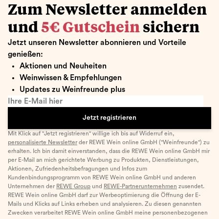
Zum Newsletter anmelden
und
5€ Gutschein
sichern
Jetzt unseren Newsletter abonnieren und Vorteile
genießen:
Aktionen und Neuheiten
Weinwissen & Empfehlungen
Updates zu Weinfreunde plus
Ihre E-Mail hier
Jetzt registrieren
Mit Klick auf "Jetzt registrieren" willige ich bis auf Widerruf ein,
personalisierte Newsletter
der REWE Wein online GmbH ("Weinfreunde") zu
erhalten. Ich bin damit einverstanden, dass die REWE Wein online GmbH mir
per E-Mail an mich gerichtete Werbung zu Produkten, Dienstleistungen,
Aktionen, Zufriedenheitsbefragungen und Infos zum
Kundenbindungsprogramm von REWE Wein online GmbH und anderen
Unternehmen der
REWE Group
und
REWE-Partnerunternehmen
zusendet.
REWE Wein online GmbH darf zur Werbeoptimierung die Öffnung der E-
Mails und Klicks auf Links erheben und analysieren. Zu diesen genannten
Zwecken verarbeitet REWE Wein online GmbH meine personenbezogenen