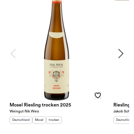
Mosel Riesling trocken 2025
Riesling 
Weingut Nik Weis
Jakob Schne
Herkunftsland
:
Herkunftsregion
Geschmack
:
:
Herkunftslan
Deutschland
Mosel
trocken
Deutschland