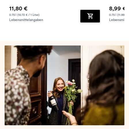
11,80 €
8,99 €
0.75 l (15.73 € / 1 Liter)
0.75 l (11.99 € /
Lebensmittelangaben
Lebensmitte
Zum Warenkorb hinz