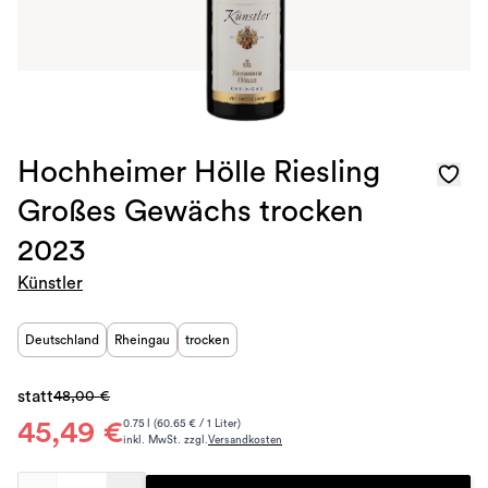
Hochheimer Hölle Riesling
Großes Gewächs trocken
2023
Künstler
Deutschland
Rheingau
trocken
statt
48,00 €
45,49 €
0.75 l (60.65 € / 1 Liter)
inkl. MwSt. zzgl.
Versandkosten