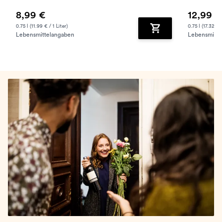
8,99 €
12,99 €
0.75 l (11.99 € / 1 Liter)
0.75 l (17.32 € /
Lebensmittelangaben
Lebensmitte
Zum Warenkorb hinz