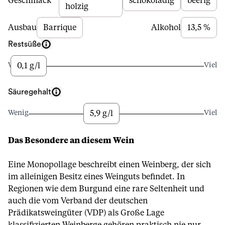
Geschmack
schokoladig
beerig
holzig
Ausbau
Barrique
Alkohol
13,5 %
Restsüße
0,1 g/l
Wenig
Viel
Säuregehalt
5,9 g/l
Wenig
Viel
Das Besondere an diesem Wein
Eine Monopollage beschreibt einen Weinberg, der sich
im alleinigen Besitz eines Weinguts befindet. In
Regionen wie dem Burgund eine rare Seltenheit und
auch die vom Verband der deutschen
Prädikatsweingüter (VDP) als Große Lage