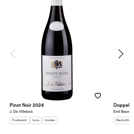
Pinot Noir 2024
Doppelst
J. De Villebois
Emil Bauer
Herkunftsland
:
Herkunftsregion
Geschmack
:
:
Herkunftslan
Frankreich
Loire
trocken
Deutschland