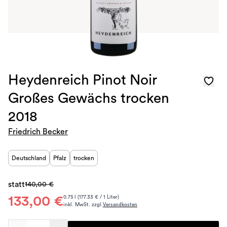
Heydenreich Pinot Noir
Großes Gewächs trocken
2018
Friedrich Becker
Deutschland
Pfalz
trocken
statt
140,00 €
133,00 €
0.75 l (177.33 € / 1 Liter)
inkl. MwSt. zzgl.
Versandkosten