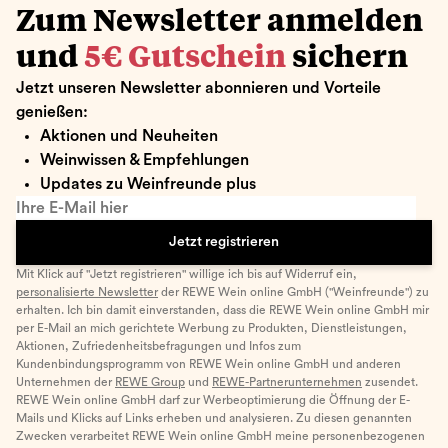
Zum Newsletter anmelden
und
5€ Gutschein
sichern
Jetzt unseren Newsletter abonnieren und Vorteile
genießen:
Aktionen und Neuheiten
Weinwissen & Empfehlungen
Updates zu Weinfreunde plus
Ihre E-Mail hier
Jetzt registrieren
Mit Klick auf "Jetzt registrieren" willige ich bis auf Widerruf ein,
personalisierte Newsletter
der REWE Wein online GmbH ("Weinfreunde") zu
erhalten. Ich bin damit einverstanden, dass die REWE Wein online GmbH mir
per E-Mail an mich gerichtete Werbung zu Produkten, Dienstleistungen,
Aktionen, Zufriedenheitsbefragungen und Infos zum
Kundenbindungsprogramm von REWE Wein online GmbH und anderen
Unternehmen der
REWE Group
und
REWE-Partnerunternehmen
zusendet.
REWE Wein online GmbH darf zur Werbeoptimierung die Öffnung der E-
Mails und Klicks auf Links erheben und analysieren. Zu diesen genannten
Zwecken verarbeitet REWE Wein online GmbH meine personenbezogenen