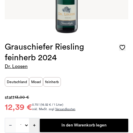
Grauschiefer Riesling
feinherb 2024
Dr. Loosen
Deutschland
Mosel
feinherb
statt
13,00 €
12,39 €
0.75 l (16.52 € / 1 Liter)
inkl. MwSt. zzgl.
Versandkosten
–
+
In den Warenkorb legen