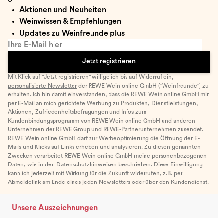
Aktionen und Neuheiten
Weinwissen & Empfehlungen
Updates zu Weinfreunde plus
Ihre E-Mail hier
Jetzt registrieren
Mit Klick auf "Jetzt registrieren" willige ich bis auf Widerruf ein,
personalisierte Newsletter
der REWE Wein online GmbH ("Weinfreunde") zu
erhalten. Ich bin damit einverstanden, dass die REWE Wein online GmbH mir
per E-Mail an mich gerichtete Werbung zu Produkten, Dienstleistungen,
Aktionen, Zufriedenheitsbefragungen und Infos zum
Kundenbindungsprogramm von REWE Wein online GmbH und anderen
Unternehmen der
REWE Group
und
REWE-Partnerunternehmen
zusendet.
REWE Wein online GmbH darf zur Werbeoptimierung die Öffnung der E-
Mails und Klicks auf Links erheben und analysieren. Zu diesen genannten
Zwecken verarbeitet REWE Wein online GmbH meine personenbezogenen
Daten, wie in den
Datenschutzhinweisen
beschrieben. Diese Einwilligung
kann ich jederzeit mit Wirkung für die Zukunft widerrufen, z.B. per
Abmeldelink am Ende eines jeden Newsletters oder über den Kundendienst.
Unsere Auszeichnungen