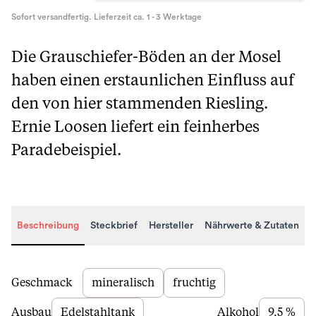
Sofort versandfertig. Lieferzeit ca. 1 - 3 Werktage
Die Grauschiefer-Böden an der Mosel
haben einen erstaunlichen Einfluss auf
den von hier stammenden Riesling.
Ernie Loosen liefert ein feinherbes
Paradebeispiel.
Beschreibung
Steckbrief
Hersteller
Nährwerte & Zutaten
Beschreibung
Geschmack
mineralisch
fruchtig
Ausbau
Edelstahltank
Alkohol
9,5 %