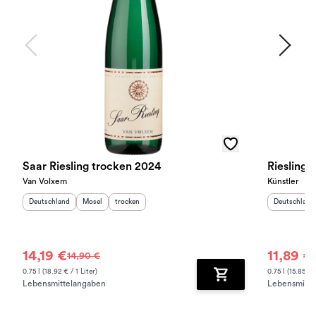
Saar Riesling trocken 2024
Riesling 
Van Volxem
Künstler
Herkunftsland
:
Herkunftsregion
Geschmack
:
:
Herkunftslan
Deutschland
Mosel
trocken
Deutschland
14,19 €
11,89 €
14,90 €
0.75 l (18.92 € / 1 Liter)
0.75 l (15.85 € /
Lebensmittelangaben
Lebensmitte
Zum Warenkorb hinz