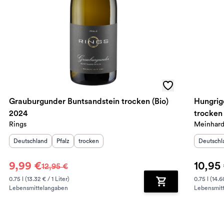
Grauburgunder Buntsandstein trocken (Bio)
Hungrig
2024
trocken
Rings
Meinhar
Herkunftsland
:
Herkunftsregion
Geschmack
:
:
Herkunft
Deutschland
Pfalz
trocken
Deutschl
9,99 €
10,95
12,95 €
0.75 l (13.32 € / 1 Liter)
0.75 l (14.6
Lebensmittelangaben
Lebensmit
renkorb hinzufügen
Zum Warenkorb hin