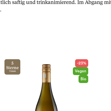
tlich saftig und trinkanimierend. Im Abgang m
.
-23%
5
Sterne
Vegan
Vinum
Bio