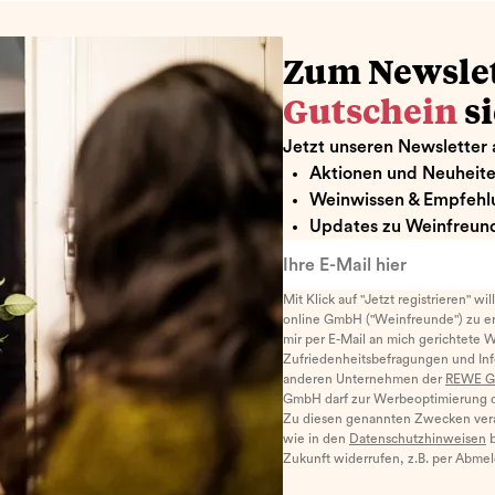
Zum Newsle
Gutschein
s
Jetzt unseren Newsletter 
Aktionen und Neuheit
Weinwissen & Empfehl
Updates zu Weinfreund
Ihre E-Mail hier
Mit Klick auf "Jetzt registrieren" wi
online GmbH ("Weinfreunde") zu er
mir per E-Mail an mich gerichtete 
Zufriedenheitsbefragungen und I
anderen Unternehmen der
REWE G
GmbH darf zur Werbeoptimierung di
Zu diesen genannten Zwecken ver
wie in den
Datenschutzhinweisen
b
Zukunft widerrufen, z.B. per Abme