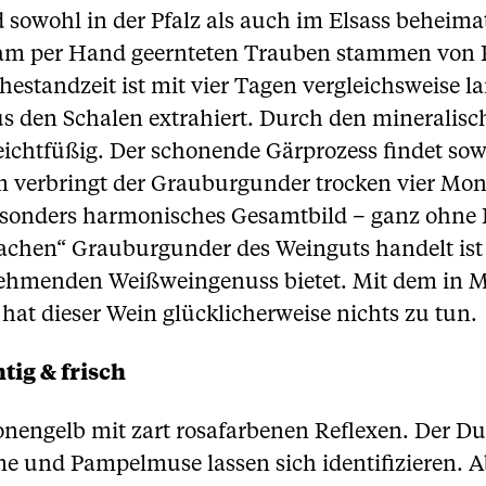
sowohl in der Pfalz als auch im Elsass beheimat
sam per Hand geernteten Trauben stammen von R
hestandzeit ist mit vier Tagen vergleichsweise l
s den Schalen extrahiert. Durch den mineralisc
ichtfüßig. Der schonende Gärprozess findet sow
m verbringt der Grauburgunder trocken vier Mona
 besonders harmonisches Gesamtbild – ganz ohne
fachen“ Grauburgunder des Weinguts handelt ist
u nehmenden Weißweingenuss bietet. Mit dem i
 hat dieser Wein glücklicherweise nichts zu tun.
tig & frisch
ronengelb mit zart rosafarbenen Reflexen. Der Du
ume und Pampelmuse lassen sich identifizieren. Ab