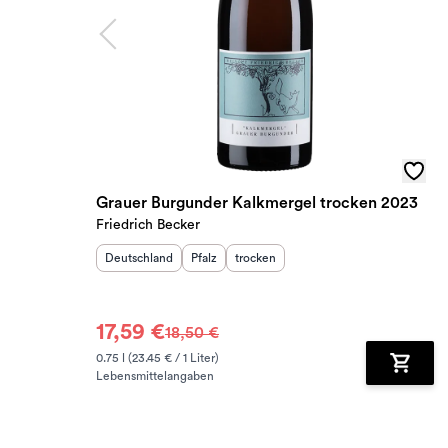
Grauer Burgunder Kalkmergel trocken 2023
Friedrich Becker
Herkunftsland
:
Herkunftsregion
Geschmack
:
:
Deutschland
Pfalz
trocken
17,59 €
18,50 €
0.75 l (23.45 € / 1 Liter)
Lebensmittelangaben
Zum Wa