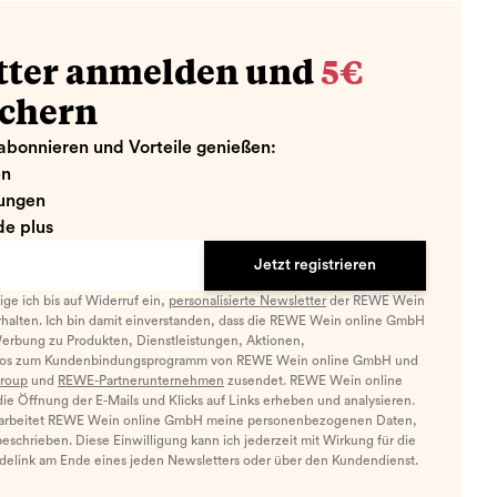
tter anmelden und
5€
ichern
abonnieren und Vorteile genießen:
en
ungen
e plus
Jetzt registrieren
llige ich bis auf Widerruf ein,
personalisierte Newsletter
der REWE Wein
halten. Ich bin damit einverstanden, dass die REWE Wein online GmbH
Werbung zu Produkten, Dienstleistungen, Aktionen,
nfos zum Kundenbindungsprogramm von REWE Wein online GmbH und
roup
und
REWE-Partnerunternehmen
zusendet. REWE Wein online
e Öffnung der E-Mails und Klicks auf Links erheben und analysieren.
arbeitet REWE Wein online GmbH meine personenbezogenen Daten,
eschrieben. Diese Einwilligung kann ich jederzeit mit Wirkung für die
ldelink am Ende eines jeden Newsletters oder über den Kundendienst.