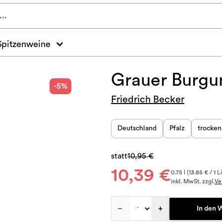
Spitzenweine
Grauer Burgu
-5%
Friedrich Becker
Deutschland
Pfalz
trocken
statt
10,95 €
10,39 €
0.75 l (13.85 € / 1 L
inkl. MwSt. zzgl.
Ve
–
+
In den 