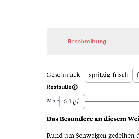
Beschreibung
Beschreibung
Geschmack
spritzig-frisch
Restsüße
6,1 g/l
Wenig
Das Besondere an diesem We
Rund um Schweigen gedeihen di