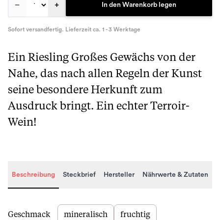
–
+
In den Warenkorb legen
Sofort versandfertig. Lieferzeit ca. 1 - 3 Werktage
Ein Riesling Großes Gewächs von der
Nahe, das nach allen Regeln der Kunst
seine besondere Herkunft zum
Ausdruck bringt. Ein echter Terroir-
Wein!
Beschreibung
Steckbrief
Hersteller
Nährwerte & Zutaten
Beschreibung
Geschmack
mineralisch
fruchtig