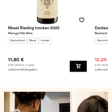
Mosel Riesling trocken 2025
Deideshei
Weingut Nik Weis
Reichsrat vo
Herkunftsland
:
Herkunftsregion
Geschmack
:
:
Herkunftslan
Deutschland
Mosel
trocken
Deutschland
11,80 €
12,29 €
0.75 l (15.73 € / 1 Liter)
0.75 l (16.39 € 
Lebensmittelangaben
Lebensmitte
Zum Warenkorb hinz