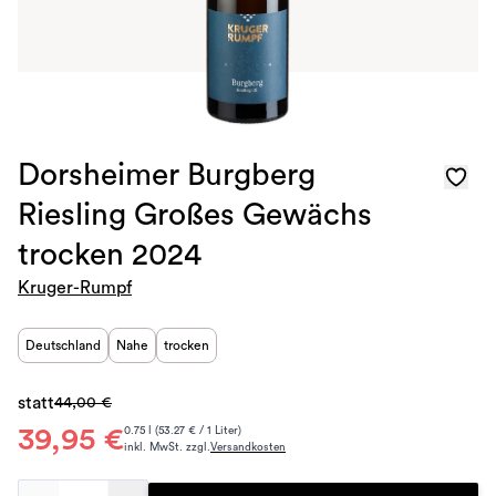
Dorsheimer Burgberg
Riesling Großes Gewächs
trocken 2024
Kruger-Rumpf
Deutschland
Nahe
trocken
statt
44,00 €
39,95 €
0.75 l (53.27 € / 1 Liter)
inkl. MwSt. zzgl.
Versandkosten