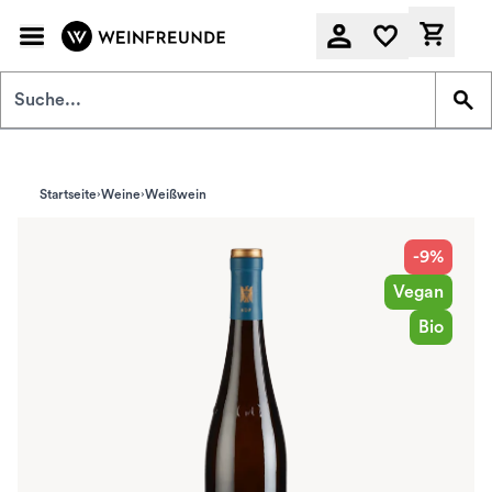
Zum Hauptinhalt springen
Derzeit
Startseite
Weine
Weißwein
-9%
Vegan
Bio