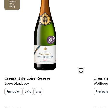
Berliner
Wine
Trophy
Crémant de Loire Réserve
Crémant
Bouvet-Ladubay
Wolfberg
Herkunftsland
Herkunftsregion
:
Geschmack
:
:
Herkunft
Frankreich
Loire
brut
Frankrei