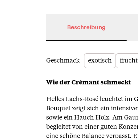
Beschreibung
Beschreibung
Geschmack
exotisch
frucht
Wie der Crémant schmeckt
Helles Lachs-Rosé leuchtet im G
Bouquet zeigt sich ein intensi
sowie ein Hauch Holz. Am Gaumen
begleitet von einer guten Konz
eine schöne Balance verpasst. E