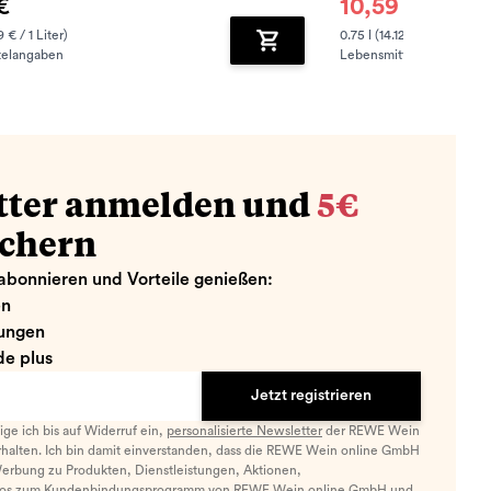
€
10,59 €
14,95 €
9 € / 1 Liter)
0.75 l (14.12 € / 1 Liter)
telangaben
Lebensmittelangaben
zufügen
Zum Warenkorb hinzufügen
tter anmelden und
5€
ichern
abonnieren und Vorteile genießen:
en
ungen
e plus
Jetzt registrieren
llige ich bis auf Widerruf ein,
personalisierte Newsletter
der REWE Wein
halten. Ich bin damit einverstanden, dass die REWE Wein online GmbH
Werbung zu Produkten, Dienstleistungen, Aktionen,
nfos zum Kundenbindungsprogramm von REWE Wein online GmbH und