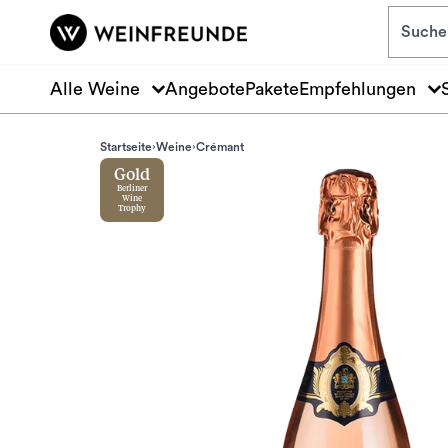
Zum Hauptinhalt springen
Alle Weine
Angebote
Pakete
Empfehlungen
Startseite
Weine
Crémant
Gold
Berliner
Wine
Trophy