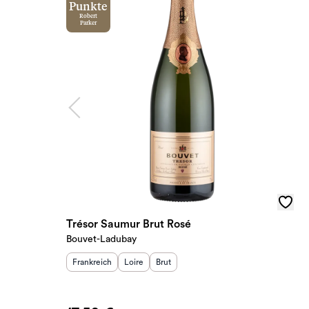
Punkte
Robert
Parker
Trésor Saumur Brut Rosé
Bouvet-Ladubay
Herkunftsland
Herkunftsregion
:
Geschmack
:
:
Frankreich
Loire
Brut