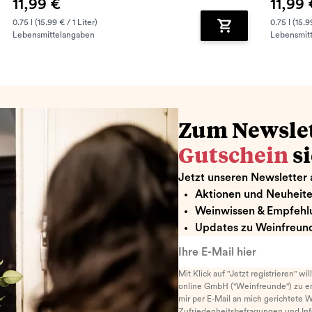
11,99 €
11,99 
0.75 l (15.99 € / 1 Liter)
0.75 l (15.9
Lebensmittelangaben
Lebensmit
renkorb hinzufügen
Zum Warenkorb hin
Zum Newsle
Gutschein
s
Jetzt unseren Newsletter 
Aktionen und Neuheit
Weinwissen & Empfehl
Updates zu Weinfreund
Ihre E-Mail hier
Mit Klick auf "Jetzt registrieren" wi
online GmbH ("Weinfreunde") zu er
mir per E-Mail an mich gerichtete 
Zufriedenheitsbefragungen und I