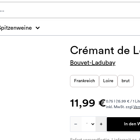
Spitzenweine
Crémant de L
Bouvet-Ladubay
Frankreich
Loire
brut
11,99 €
0.75 l (15.99 € / 1 Lit
inkl. MwSt. zzgl.
Ver
–
+
In den 