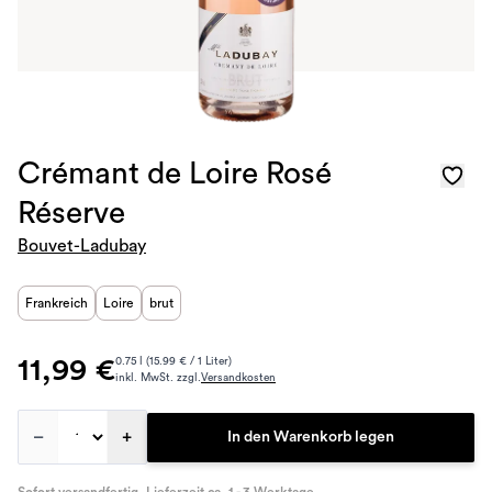
Crémant de Loire Rosé
Réserve
Bouvet-Ladubay
Frankreich
Loire
brut
11,99 €
0.75 l (15.99 € / 1 Liter)
inkl. MwSt. zzgl.
Versandkosten
–
+
In den Warenkorb legen