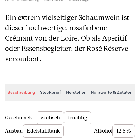
Sofort versandfertig. Lieferzeit ca. 1 - 3 Werktage
Ein extrem vielseitiger Schaumwein ist
dieser hochwertige, rosafarbene
Crémant von der Loire. Ob als Aperitif
oder Essensbegleiter: der Rosé Réserve
verzaubert.
Beschreibung
Steckbrief
Hersteller
Nährwerte & Zutaten
Beschreibung
Geschmack
exotisch
fruchtig
Ausbau
Edelstahltank
Alkohol
12,5 %