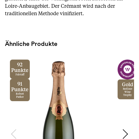
Loire-Anbaugebiet. Der Crémant wird nach der
traditionellen Methode vinifiziert.
Ähnliche Produkte
92
Punkte
Falstaff
91
Gold
Punkte
Berliner
Wine
Robert
Trophy
Parker