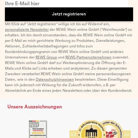
Ihre E-Mail hier
Jetzt registrieren
Mit Klick auf "Jetzt registrieren" willige ich bis auf Widerruf ein,
personalisierte Newsletter
der REWE Wein online GmbH ("Weinfreunde") zu
erhalten. Ich bin damit einverstanden, dass die REWE Wein online GmbH mir
per E-Mail an mich gerichtete Werbung zu Produkten, Dienstleistungen,
Aktionen, Zufriedenheitsbefragungen und Infos zum
Kundenbindungsprogramm von REWE Wein online GmbH und anderen
Unternehmen der
REWE Group
und
REWE-Partnerunternehmen
zusendet.
REWE Wein online GmbH darf zur Werbeoptimierung die Öffnung der E-
Mails und Klicks auf Links erheben und analysieren. Zu diesen genannten
Zwecken verarbeitet REWE Wein online GmbH meine personenbezogenen
Daten, wie in den
Datenschutzhinweisen
beschrieben. Diese Einwilligung
kann ich jederzeit mit Wirkung für die Zukunft widerrufen, z.B. per
Abmeldelink am Ende eines jeden Newsletters oder über den Kundendienst.
Unsere Auszeichnungen