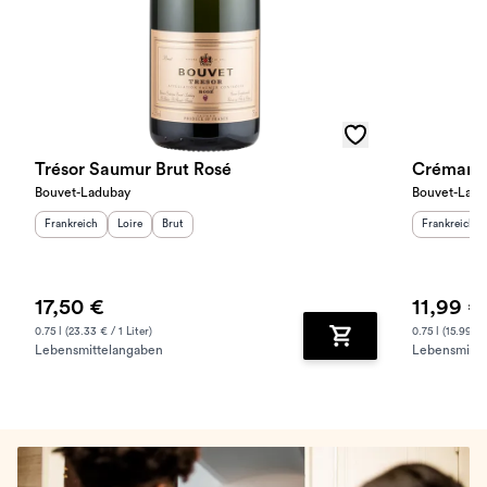
Trésor Saumur Brut Rosé
Crémant 
Bouvet-Ladubay
Bouvet-Ladu
Herkunftsland
:
Herkunftsregion
Geschmack
:
:
Herkunftslan
Frankreich
Loire
Brut
Frankreich
17,50 €
11,99 €
0.75 l (23.33 € / 1 Liter)
0.75 l (15.99 € /
Lebensmittelangaben
Lebensmitte
Zum Warenkorb hinz