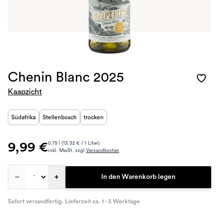
Chenin Blanc 2025
Kaapzicht
Südafrika
Stellenbosch
trocken
9,99 €
0.75 l (13.32 € / 1 Liter)
inkl. MwSt. zzgl.
Versandkosten
–
+
In den Warenkorb legen
Sofort versandfertig. Lieferzeit ca. 1 - 3 Werktage