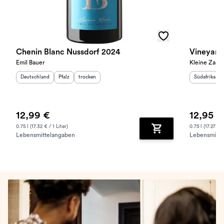
Chenin Blanc Nussdorf 2024
Vineyard
Emil Bauer
Kleine Zalze
Herkunftsland
:
Herkunftsregion
Geschmack
:
:
Herkunftslan
Deutschland
Pfalz
trocken
Südafrika
12,99 €
12,95 €
0.75 l (17.32 € / 1 Liter)
0.75 l (17.27 € /
Lebensmittelangaben
Lebensmitte
Zum Warenkorb hinz