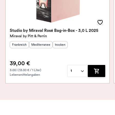
Studio by Miraval Rosé Bag-in-Box - 3,0 L 2025
Miraval by Pitt & Perrin
Herkunftsland
Herkunftsregion
:
:
Geschmack
:
Frankreich
Mediterranee
trocken
39,00 €
3.00 l (13.00 € / 1 Liter)
1
Lebensmittelangaben
Zum Waren