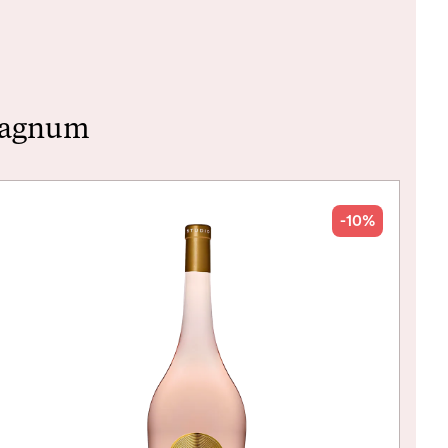
-Magnum
-10%