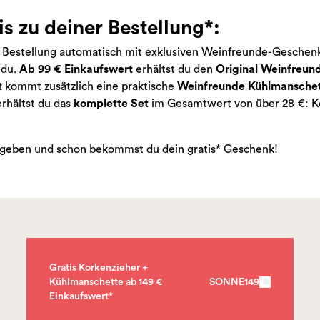
s zu deiner Bestellung*:
Bestellung automatisch mit exklusiven Weinfreunde-Geschenken
 du.
Ab 99 € Einkaufswert
erhältst du den
Original Weinfreund
t
kommt zusätzlich eine praktische
Weinfreunde Kühlmansche
rhältst du das
komplette Set
im Gesamtwert von über 28 €: Ko
ngeben und schon bekommst du dein gratis* Geschenk!
Gratis Korkenzieher +
Kühlmanschette ab 149 €
SONNE149
Einkaufswert*