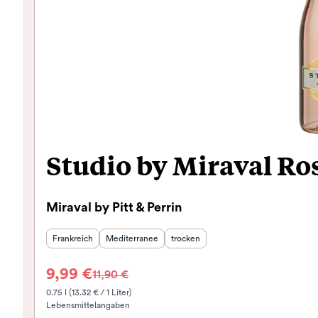
Studio by Miraval Ro
Miraval by Pitt & Perrin
Herkunftsland
Herkunftsregion
:
:
Geschmack
:
Frankreich
Mediterranee
trocken
9,99 €
11,90 €
0.75 l (13.32 € / 1 Liter)
Lebensmittelangaben