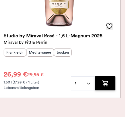
Studio by Miraval Rosé - 1,5 L-Magnum 2025
Miraval by Pitt & Perrin
Herkunftsland
Herkunftsregion
:
:
Geschmack
:
Frankreich
Mediterranee
trocken
26,99 €
29,95 €
1.50 l (17.99 € / 1 Liter)
1
Lebensmittelangaben
korb hinzufügen
Zum Warenkorb