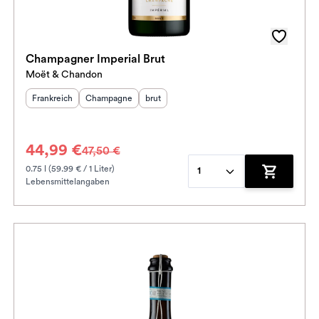
Champagner Imperial Brut
Moët & Chandon
Herkunftsland
Herkunftsregion
:
Geschmack
:
:
Frankreich
Champagne
brut
44,99 €
47,50 €
0.75 l (59.99 € / 1 Liter)
1
Lebensmittelangaben
enkorb hinzufügen
Zum Waren