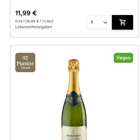
11,99 €
0.75 l (15.99 € / 1 Liter)
1
Lebensmittelangaben
Zum War
Vegan
92
Punkte
Falstaff