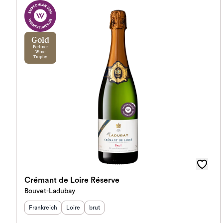
Gold
Berliner
Wine
Trophy
Crémant de Loire Réserve
Bouvet-Ladubay
Herkunftsland
Herkunftsregion
:
Geschmack
:
:
Frankreich
Loire
brut