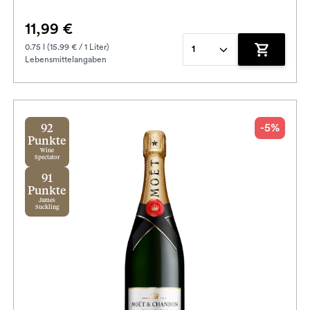
11,99 €
0.75 l (15.99 € / 1 Liter)
1
Lebensmittelangaben
enkorb hinzufügen
Zum Waren
-5%
92
Punkte
Wine
Spectator
91
Punkte
James
Suckling