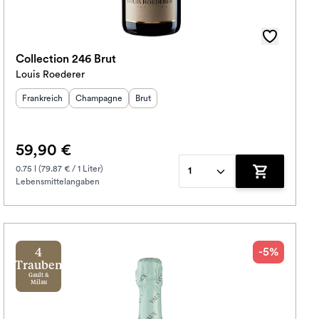
Collection 246 Brut
Louis Roederer
Herkunftsland
Herkunftsregion
:
Geschmack
:
:
Frankreich
Champagne
Brut
59,90 €
0.75 l (79.87 € / 1 Liter)
1
Lebensmittelangaben
korb hinzufügen
Zum Warenko
-5%
4
Trauben
Gault &
Milau