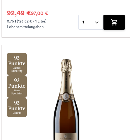
92,49 €
97,00 €
0.75 l (123.32 € / 1 Liter)
1
Lebensmittelangaben
korb hinzufügen
Zum Warenko
93
Punkte
James
Suckling
93
Punkte
Wine
Spectator
93
Punkte
Vinous