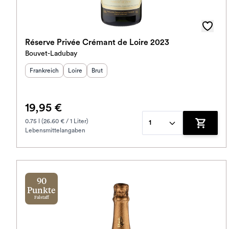
Réserve Privée Crémant de Loire 2023
Bouvet-Ladubay
Herkunftsland
Herkunftsregion
:
Geschmack
:
:
Frankreich
Loire
Brut
19,95 €
0.75 l (26.60 € / 1 Liter)
1
Lebensmittelangaben
Zum War
90
Punkte
Falstaff