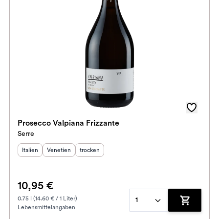
Prosecco Valpiana Frizzante
Serre
Herkunftsland
Herkunftsregion
:
Geschmack
:
:
Italien
Venetien
trocken
10,95 €
0.75 l (14.60 € / 1 Liter)
1
Lebensmittelangaben
enkorb hinzufügen
Zum Waren