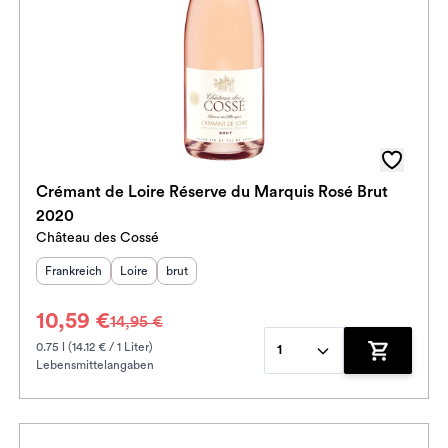
Crémant de Loire Réserve du Marquis Rosé Brut
2020
Château des Cossé
Herkunftsland
Herkunftsregion
:
Geschmack
:
:
Frankreich
Loire
brut
10,59 €
14,95 €
0.75 l (14.12 € / 1 Liter)
1
Lebensmittelangaben
enkorb hinzufügen
Zum Waren