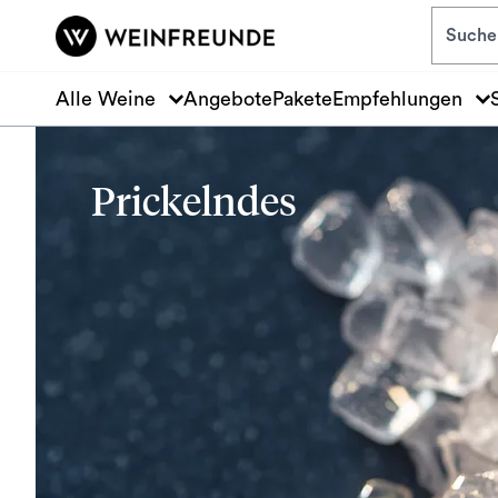
Zum Hauptinhalt springen
Alle Weine
Angebote
Pakete
Empfehlungen
Prickelndes