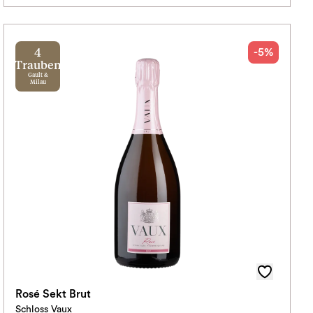
-5%
4
Trauben
Gault &
Milau
Rosé Sekt Brut
Schloss Vaux