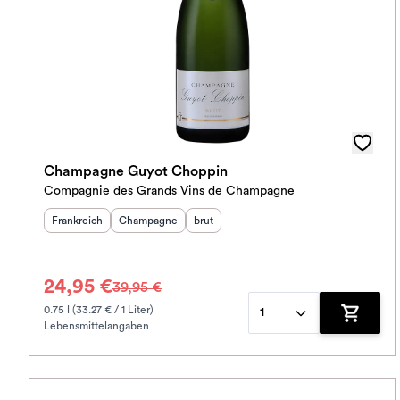
Champagne Guyot Choppin
Compagnie des Grands Vins de Champagne
Herkunftsland
Herkunftsregion
:
Geschmack
:
:
Frankreich
Champagne
brut
24,95 €
39,95 €
0.75 l (33.27 € / 1 Liter)
1
Lebensmittelangaben
Zum War