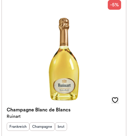
-5%
Champagne Blanc de Blancs
Ruinart
Herkunftsland
Herkunftsregion
:
Geschmack
:
:
Frankreich
Champagne
brut