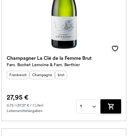
Champagner La Clé de la Femme Brut
Fam. Bochet Lemoine & Fam. Berthier
Herkunftsland
Herkunftsregion
:
Geschmack
:
:
Frankreich
Champagne
brut
27,95 €
0.75 l (37.27 € / 1 Liter)
1
Lebensmittelangaben
korb hinzufügen
Zum Warenko