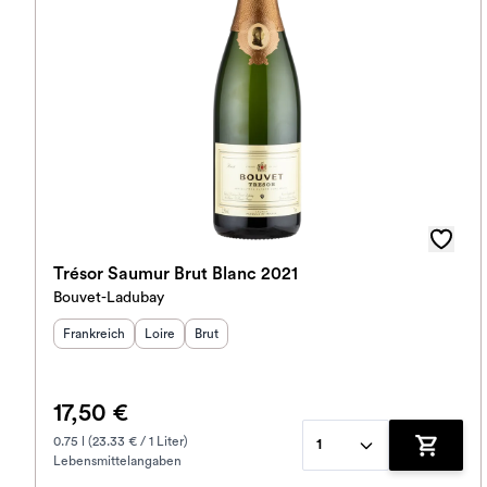
Trésor Saumur Brut Blanc 2021
Bouvet-Ladubay
Herkunftsland
Herkunftsregion
:
Geschmack
:
:
Frankreich
Loire
Brut
17,50 €
0.75 l (23.33 € / 1 Liter)
1
Lebensmittelangaben
Zum War