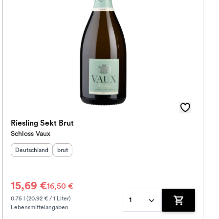
Riesling Sekt Brut
Schloss Vaux
Herkunftsland
:
Geschmack
:
Deutschland
brut
15,69 €
16,50 €
0.75 l (20.92 € / 1 Liter)
1
Lebensmittelangaben
korb hinzufügen
Zum Warenko