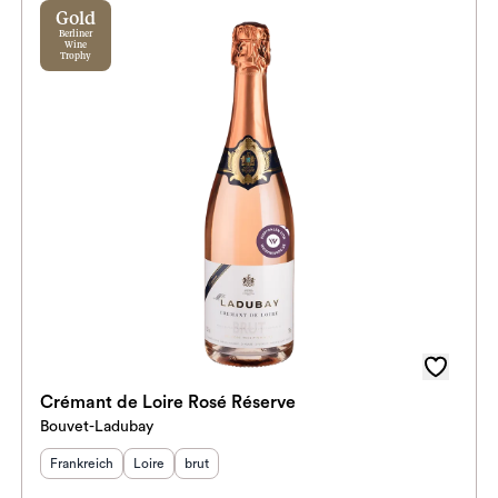
Gold
Berliner
Wine
Trophy
Crémant de Loire Rosé Réserve
Bouvet-Ladubay
Herkunftsland
Herkunftsregion
:
Geschmack
:
:
Frankreich
Loire
brut