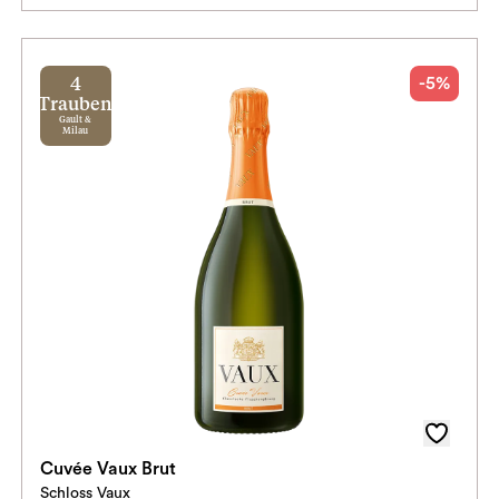
-5%
4
Trauben
Gault &
Milau
Cuvée Vaux Brut
Schloss Vaux