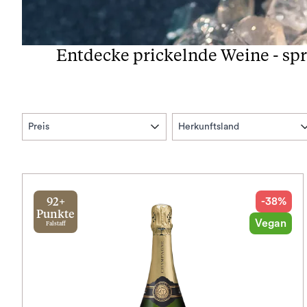
Entdecke prickelnde Weine - spr
Preis
Herkunftsland
-38%
92+
Punkte
Vegan
Falstaff