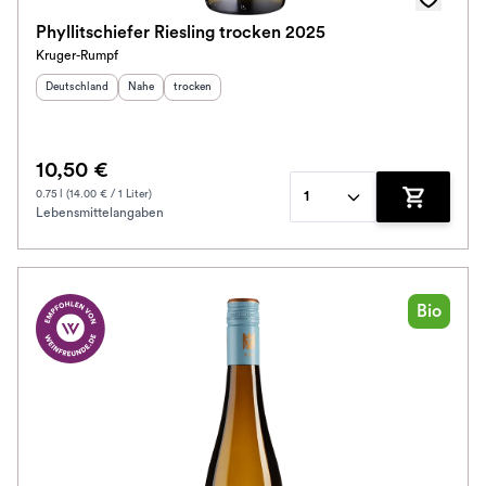
Phyllitschiefer Riesling trocken 2025
Kruger-Rumpf
Herkunftsland
:
Herkunftsregion
Geschmack
:
:
Deutschland
Nahe
trocken
10,50 €
0.75 l (14.00 € / 1 Liter)
1
Lebensmittelangaben
Zum Waren
Bio