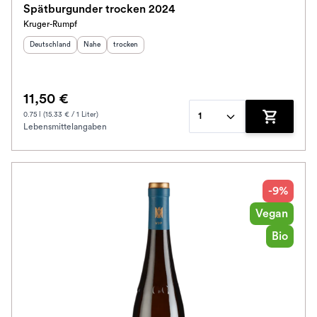
Spätburgunder trocken 2024
Kruger-Rumpf
Schmeckt nach
Herkunftsland
:
Herkunftsregion
Geschmack
:
:
Deutschland
Nahe
trocken
Alkoholfrei
11,50 €
Jahrgang
0.75 l (15.33 € / 1 Liter)
1
Lebensmittelangaben
Zum Waren
Klassifikation
Ausbau
-9%
Im Rewe Handel erhältlich
Vegan
Bio