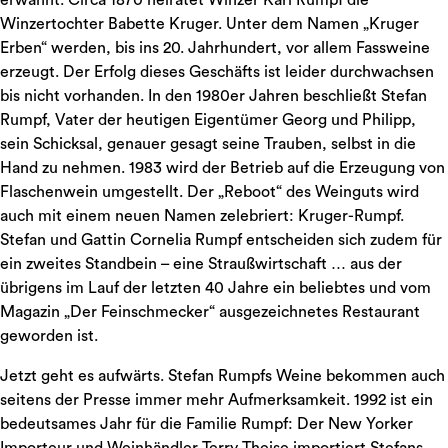
erwähnt. Circa 1870 heiratet Winzer Karl Rumpf die
Winzertochter Babette Kruger. Unter dem Namen „Kruger
Erben“ werden, bis ins 20. Jahrhundert, vor allem Fassweine
erzeugt. Der Erfolg dieses Geschäfts ist leider durchwachsen
bis nicht vorhanden. In den 1980er Jahren beschließt Stefan
Rumpf, Vater der heutigen Eigentümer Georg und Philipp,
sein Schicksal, genauer gesagt seine Trauben, selbst in die
Hand zu nehmen. 1983 wird der Betrieb auf die Erzeugung von
Flaschenwein umgestellt. Der „Reboot“ des Weinguts wird
auch mit einem neuen Namen zelebriert: Kruger-Rumpf.
Stefan und Gattin Cornelia Rumpf entscheiden sich zudem für
ein zweites Standbein – eine Straußwirtschaft … aus der
übrigens im Lauf der letzten 40 Jahre ein beliebtes und vom
Magazin „Der Feinschmecker“ ausgezeichnetes Restaurant
geworden ist.
Jetzt geht es aufwärts. Stefan Rumpfs Weine bekommen auch
seitens der Presse immer mehr Aufmerksamkeit. 1992 ist ein
bedeutsames Jahr für die Familie Rumpf: Der New Yorker