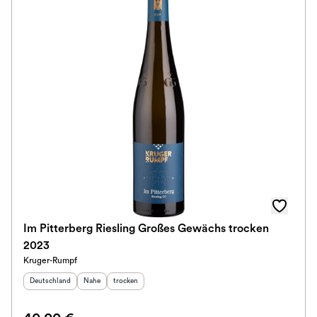
Im Pitterberg Riesling Großes Gewächs trocken
2023
Kruger-Rumpf
Herkunftsland
:
Herkunftsregion
Geschmack
:
:
Deutschland
Nahe
trocken