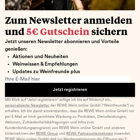
Zum Newsletter anmelden
und
5€ Gutschein
sichern
Jetzt unseren Newsletter abonnieren und Vorteile
genießen:
Aktionen und Neuheiten
Weinwissen & Empfehlungen
Updates zu Weinfreunde plus
Ihre E-Mail hier
Jetzt registrieren
Mit Klick auf "Jetzt registrieren" willige ich bis auf Widerruf ein,
personalisierte Newsletter
der REWE Wein online GmbH ("Weinfreunde") zu
erhalten. Ich bin damit einverstanden, dass die REWE Wein online GmbH mir
per E-Mail an mich gerichtete Werbung zu Produkten, Dienstleistungen,
Aktionen, Zufriedenheitsbefragungen und Infos zum
Kundenbindungsprogramm von REWE Wein online GmbH und anderen
Unternehmen der
REWE Group
und
REWE-Partnerunternehmen
zusendet.
REWE Wein online GmbH darf zur Werbeoptimierung die Öffnung der E-