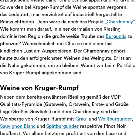
erzeugt seine Weine daher ohne Scheuklappen und Vorurteile.
So werden bei Kruger-Rumpf die Weine spontan vergoren,
das bedeutet, man verzichtet auf industriell hergestellte
Reinzuchthefen. Dann wäre da noch das Projekt
„Chardonnay“
.
Wie kommt man darauf, in einer dermaßen von Riesling
dominierten Region die große weiße Traube des
Burgunds
zu
pflanzen? Wahrscheinlich mit Chuzpe und einer fast
kindlichen Lust am Ausprobieren. Der Chardonnay gehört
heute zu den erfolgreichsten Weinen des Weinguts. Er ist an
die Nahe gekommen, um zu bleiben. Womit wir beim Portfolio
von Kruger-Rumpf angekommen sind.
Weine von Kruger-Rumpf
Neben dem bereits erwähnten Riesling gemäß der VDP
Qualitäts-Pyramide (Gutswein, Ortswein, Erste- und Große
Lage/Großes Gewächs) und dem Chardonnay, sind die
Weinberge von Kruger-Rumpf mit
Grau
- und
Weißburgunder
,
Sauvignon Blanc
und
Spätburgunder
respektive Pinot Noir
bepflanzt. Vor allem Letzterer profitiert von den Löss- und