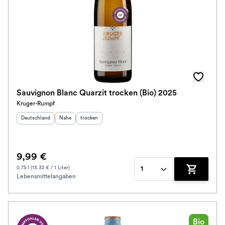
Sauvignon Blanc Quarzit trocken (Bio) 2025
Kruger-Rumpf
Herkunftsland
:
Herkunftsregion
Geschmack
:
:
Deutschland
Nahe
trocken
9,99 €
0.75 l (13.32 € / 1 Liter)
1
Lebensmittelangaben
Zum Waren
Bio