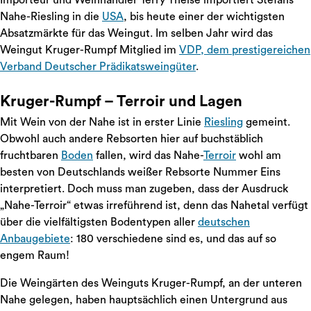
Importeur und Weinhändler Terry Theise importiert Stefans
Nahe-Riesling in die
USA
, bis heute einer der wichtigsten
Absatzmärkte für das Weingut. Im selben Jahr wird das
Weingut Kruger-Rumpf Mitglied im
VDP, dem prestigereichen
Verband Deutscher Prädikatsweingüter
.
Kruger-Rumpf – Terroir und Lagen
Mit Wein von der Nahe ist in erster Linie
Riesling
gemeint.
Obwohl auch andere Rebsorten hier auf buchstäblich
fruchtbaren
Boden
fallen, wird das Nahe-
Terroir
wohl am
besten von Deutschlands weißer Rebsorte Nummer Eins
interpretiert. Doch muss man zugeben, dass der Ausdruck
„Nahe-Terroir“ etwas irreführend ist, denn das Nahetal verfügt
über die vielfältigsten Bodentypen aller
deutschen
Anbaugebiete
: 180 verschiedene sind es, und das auf so
engem Raum!
Die Weingärten des Weinguts Kruger-Rumpf, an der unteren
Nahe gelegen, haben hauptsächlich einen Untergrund aus