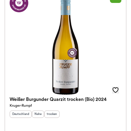
Weißer Burgunder Quarzit trocken (Bio) 2024
Kruger-Rumpf
Herkunftsland
:
Herkunftsregion
Geschmack
:
:
Deutschland
Nahe
trocken