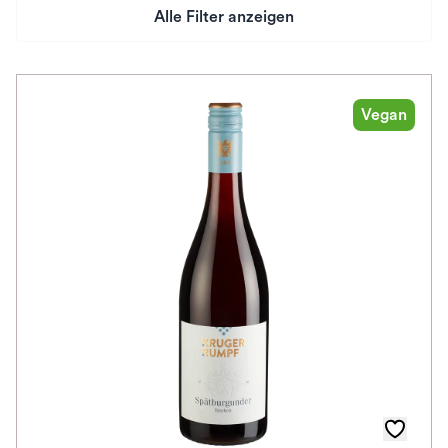
Alle Filter anzeigen
Preis
Herkunftsland
Vegan
Rebsorte
Geschmack
Herkunftsregion
Auszeichnungen
Farbe
Schmeckt zu
Bio / Vegan