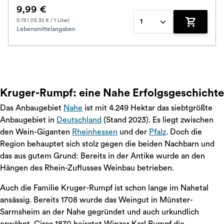
9,99 €
0.75 l (13.32 € / 1 Liter)
1
Lebensmittelangaben
Zum Waren
Kruger-Rumpf: eine Nahe Erfolgsgeschichte
Das Anbaugebiet
Nahe
ist mit 4.249 Hektar das siebtgrößte
Anbaugebiet in
Deutschland
(Stand 2023). Es liegt zwischen
den Wein-Giganten
Rheinhessen
und der
Pfalz
. Doch die
Region behauptet sich stolz gegen die beiden Nachbarn und
das aus gutem Grund: Bereits in der Antike wurde an den
Hängen des Rhein-Zuflusses Weinbau betrieben.
Auch die Familie Kruger-Rumpf ist schon lange im Nahetal
ansässig. Bereits 1708 wurde das Weingut in Münster-
Sarmsheim an der Nahe gegründet und auch urkundlich