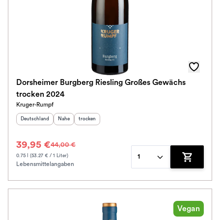
Dorsheimer Burgberg Riesling Großes Gewächs
trocken 2024
Kruger-Rumpf
Herkunftsland
:
Herkunftsregion
Geschmack
:
:
Deutschland
Nahe
trocken
39,95 €
44,00 €
0.75 l (53.27 € / 1 Liter)
1
Lebensmittelangaben
Zum Waren
Vegan