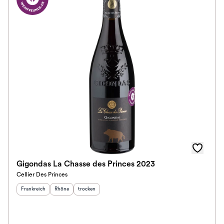
Gigondas La Chasse des Princes 2023
Cellier Des Princes
Herkunftsland
:
Herkunftsregion
Geschmack
:
:
Frankreich
Rhône
trocken