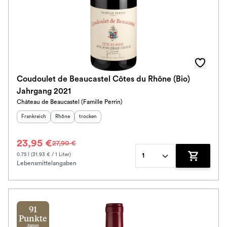
Coudoulet de Beaucastel Côtes du Rhône (Bio)
Jahrgang 2021
Château de Beaucastel (Famille Perrin)
Herkunftsland
:
Herkunftsregion
Geschmack
:
:
Frankreich
Rhône
trocken
23,95 €
27,90 €
0.75 l (31.93 € / 1 Liter)
1
Lebensmittelangaben
Zum Waren
91
Punkte
James