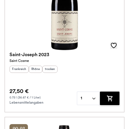
Saint-Joseph 2023
Saint Cosme
Herkunftsland
:
Herkunftsregion
Geschmack
:
:
Frankreich
Rhône
trocken
27,50 €
0.75 l (36.67 € / 1 Liter)
1
Lebensmittelangaben
Zum Waren