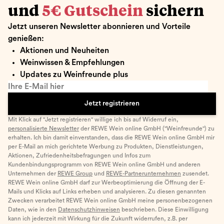
und
5€ Gutschein
sichern
Jetzt unseren Newsletter abonnieren und Vorteile
genießen:
Aktionen und Neuheiten
Weinwissen & Empfehlungen
Updates zu Weinfreunde plus
Ihre E-Mail hier
Jetzt registrieren
Mit Klick auf "Jetzt registrieren" willige ich bis auf Widerruf ein,
personalisierte Newsletter
der REWE Wein online GmbH ("Weinfreunde") zu
erhalten. Ich bin damit einverstanden, dass die REWE Wein online GmbH mir
per E-Mail an mich gerichtete Werbung zu Produkten, Dienstleistungen,
Aktionen, Zufriedenheitsbefragungen und Infos zum
Kundenbindungsprogramm von REWE Wein online GmbH und anderen
Unternehmen der
REWE Group
und
REWE-Partnerunternehmen
zusendet.
REWE Wein online GmbH darf zur Werbeoptimierung die Öffnung der E-
Mails und Klicks auf Links erheben und analysieren. Zu diesen genannten
Zwecken verarbeitet REWE Wein online GmbH meine personenbezogenen
Daten, wie in den
Datenschutzhinweisen
beschrieben. Diese Einwilligung
kann ich jederzeit mit Wirkung für die Zukunft widerrufen, z.B. per