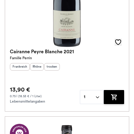
Cairanne Peyre Blanche 2021
Famille Perrin
Herkunftsland
:
Herkunftsregion
Geschmack
:
:
Frankreich
Rhône
trocken
13,90 €
0.75 l (18.53 € / 1 Liter)
1
Lebensmittelangaben
Zum Waren