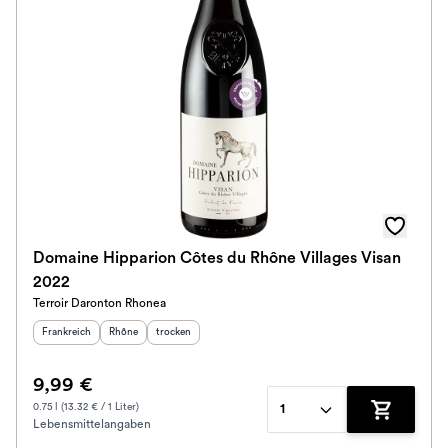
Domaine Hipparion Côtes du Rhône Villages Visan
2022
Terroir Daronton Rhonea
Herkunftsland
:
Herkunftsregion
Geschmack
:
:
Frankreich
Rhône
trocken
9,99 €
0.75 l (13.32 € / 1 Liter)
1
Lebensmittelangaben
Zum Waren