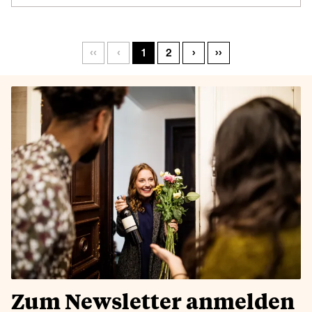
‹‹
‹
1
2
›
››
Zum Newsletter anmelden