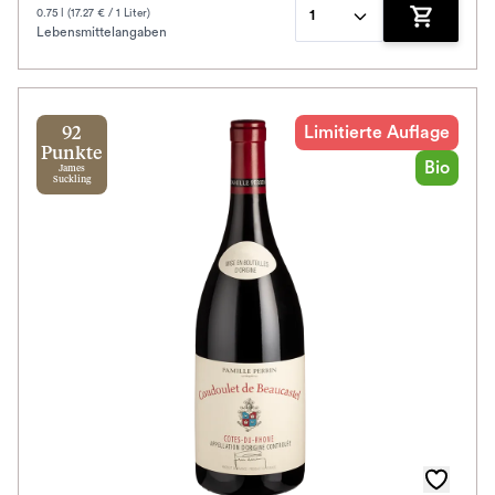
0.75 l (17.27 € / 1 Liter)
1
Lebensmittelangaben
Zum Waren
Limitierte Auflage
92
Punkte
Bio
James
Suckling