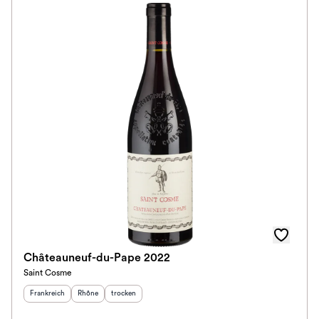
Châteauneuf-du-Pape 2022
Saint Cosme
Herkunftsland
:
Herkunftsregion
Geschmack
:
:
Frankreich
Rhône
trocken