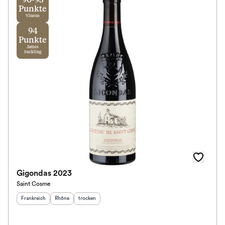
90-93
Punkte
Vinous
94
Punkte
James
Suckling
Gigondas 2023
Saint Cosme
Herkunftsland
:
Herkunftsregion
Geschmack
:
:
Frankreich
Rhône
trocken