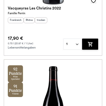
Vacqueyras Les Christins 2022
Famille Perrin
Herkunftsland
:
Herkunftsregion
Geschmack
:
:
Frankreich
Rhône
trocken
17,90 €
0.75 l (23.87 € / 1 Liter)
1
Lebensmittelangaben
Zum Waren
92
Punkte
Wine
Spectator
91
Punkte
Vinous