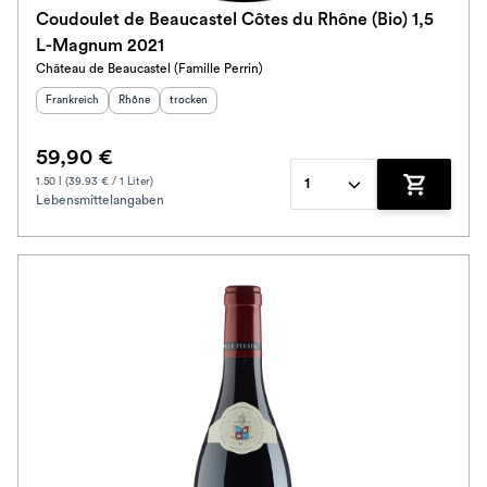
Coudoulet de Beaucastel Côtes du Rhône (Bio) 1,5
L-Magnum 2021
Château de Beaucastel (Famille Perrin)
Herkunftsland
:
Herkunftsregion
Geschmack
:
:
Frankreich
Rhône
trocken
59,90 €
1.50 l (39.93 € / 1 Liter)
1
Lebensmittelangaben
Zum Waren