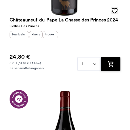
Châteauneuf-du-Pape La Chasse des Princes 2024
Cellier Des Princes
Herkunftsland
:
Herkunftsregion
Geschmack
:
:
Frankreich
Rhône
trocken
24,80 €
0.75 l (33.07 € / 1 Liter)
1
Lebensmittelangaben
Zum Waren