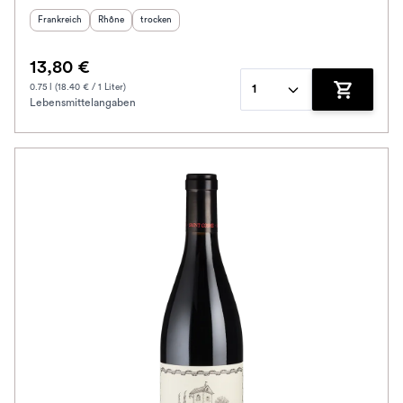
Herkunftsland
:
Herkunftsregion
Geschmack
:
:
Frankreich
Rhône
trocken
13,80 €
0.75 l (18.40 € / 1 Liter)
1
Lebensmittelangaben
Zum Waren