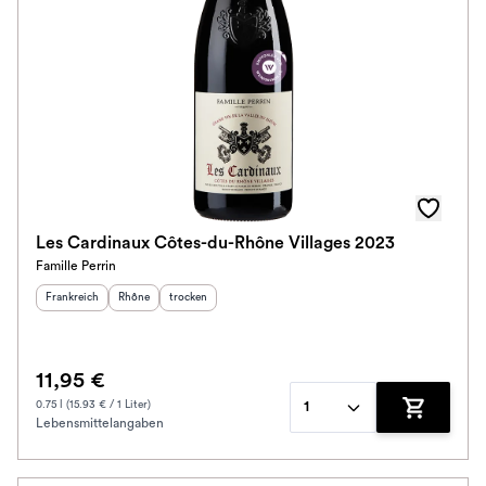
Les Cardinaux Côtes-du-Rhône Villages 2023
Famille Perrin
Herkunftsland
:
Herkunftsregion
Geschmack
:
:
Frankreich
Rhône
trocken
11,95 €
0.75 l (15.93 € / 1 Liter)
1
Lebensmittelangaben
Zum Waren