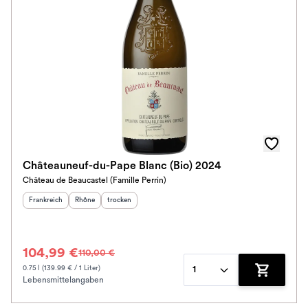
Châteauneuf-du-Pape Blanc (Bio) 2024
Château de Beaucastel (Famille Perrin)
Herkunftsland
:
Herkunftsregion
Geschmack
:
:
Frankreich
Rhône
trocken
104,99 €
110,00 €
0.75 l (139.99 € / 1 Liter)
1
Lebensmittelangaben
Zum Waren