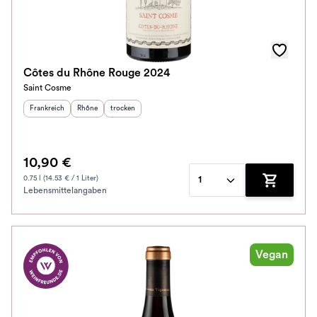
Côtes du Rhône Rouge 2024
Saint Cosme
Herkunftsland
:
Herkunftsregion
Geschmack
:
:
Frankreich
Rhône
trocken
10,90 €
0.75 l (14.53 € / 1 Liter)
1
Lebensmittelangaben
Zum Waren
Vegan