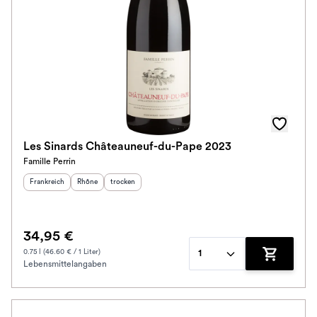
Les Sinards Châteauneuf-du-Pape 2023
Famille Perrin
Herkunftsland
:
Herkunftsregion
Geschmack
:
:
Frankreich
Rhône
trocken
34,95 €
0.75 l (46.60 € / 1 Liter)
1
Lebensmittelangaben
Zum Waren