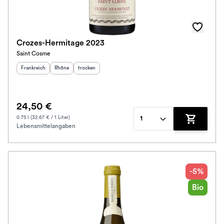
Crozes-Hermitage 2023
Saint Cosme
Herkunftsland
:
Herkunftsregion
Geschmack
:
:
Frankreich
Rhône
trocken
24,50 €
0.75 l (32.67 € / 1 Liter)
1
Lebensmittelangaben
Zum Waren
-5%
Bio