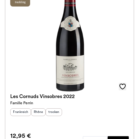
Suckling
Les Cornuds Vinsobres 2022
Famille Perrin
Herkunftsland
:
Herkunftsregion
Geschmack
:
:
Frankreich
Rhône
trocken
12,95 €