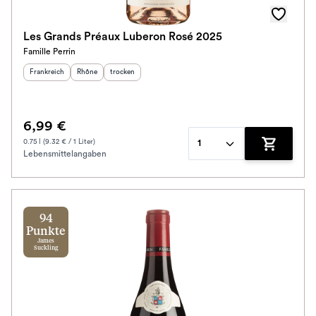
Les Grands Préaux Luberon Rosé 2025
Famille Perrin
Herkunftsland
:
Herkunftsregion
Geschmack
:
:
Frankreich
Rhône
trocken
6,99 €
0.75 l (9.32 € / 1 Liter)
1
Lebensmittelangaben
Zum Waren
94
Punkte
James
Suckling