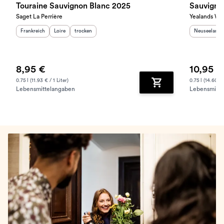
Touraine Sauvignon Blanc 2025
Sauvigno
Saget La Perrière
Yealands Wi
Herkunftsland
:
Herkunftsregion
Geschmack
:
:
Herkunftslan
Frankreich
Loire
trocken
Neuseeland
8,95 €
10,95 €
0.75 l (11.93 € / 1 Liter)
0.75 l (14.60 € 
Lebensmittelangaben
Lebensmitte
Zum Warenkorb hinz