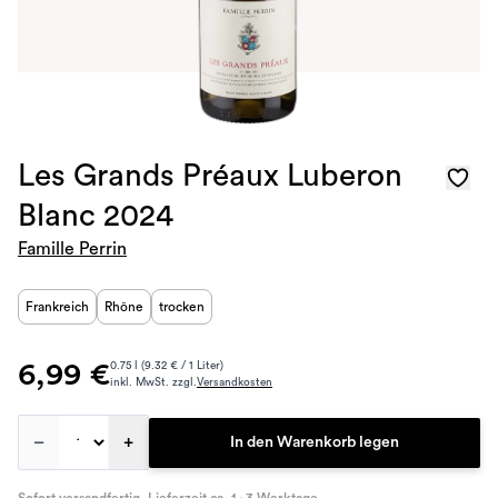
Les Grands Préaux Luberon
Blanc 2024
Famille Perrin
Frankreich
Rhône
trocken
6,99 €
0.75 l (9.32 € / 1 Liter)
inkl. MwSt. zzgl.
Versandkosten
–
+
In den Warenkorb legen