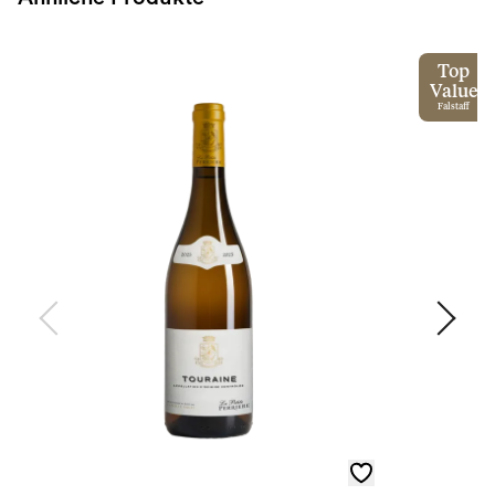
Top
Value
Falstaff