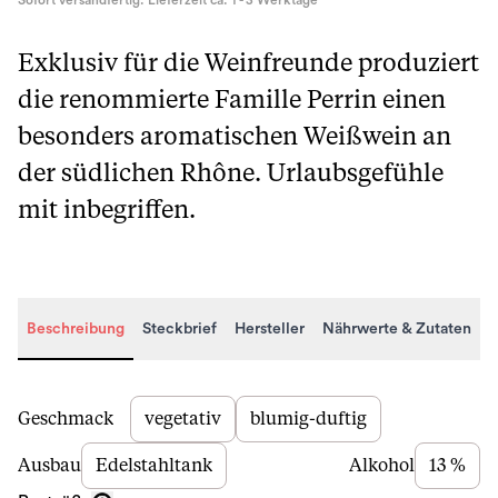
Sofort versandfertig. Lieferzeit ca. 1 - 3 Werktage
Exklusiv für die Weinfreunde produziert
die renommierte Famille Perrin einen
besonders aromatischen Weißwein an
der südlichen Rhône. Urlaubsgefühle
mit inbegriffen.
Beschreibung
Steckbrief
Hersteller
Nährwerte & Zutaten
Beschreibung
Geschmack
vegetativ
blumig-duftig
Ausbau
Edelstahltank
Alkohol
13 %