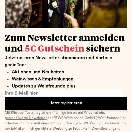
Zum Newsletter anmelden
und
5€ Gutschein
sichern
Jetzt unseren Newsletter abonnieren und Vorteile
genießen:
Aktionen und Neuheiten
Weinwissen & Empfehlungen
Updates zu Weinfreunde plus
Ihre E-Mail hier
Jetzt registrieren
Mit Klick auf "Jetzt registrieren" willige ich bis auf Widerruf ein,
personalisierte Newsletter
der REWE Wein online GmbH ("Weinfreunde") zu
erhalten. Ich bin damit einverstanden, dass die REWE Wein online GmbH mir
per E-Mail an mich gerichtete Werbung zu Produkten, Dienstleistungen,