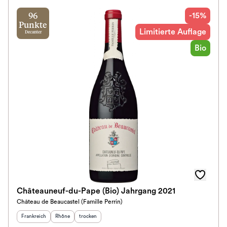
-15%
96
Klassifikation
Punkte
Limitierte Auflage
Decanter
Bio
Ausbau
Im Rewe Handel erhältlich
Châteauneuf-du-Pape (Bio) Jahrgang 2021
Château de Beaucastel (Famille Perrin)
Herkunftsland
:
Herkunftsregion
Geschmack
:
:
Frankreich
Rhône
trocken