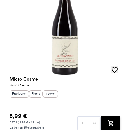
Micro Cosme
Saint Cosme
Herkunftsland
:
Herkunftsregion
Geschmack
:
:
Frankreich
Rhone
trocken
8,99 €
0.75 l (11.99 € / 1 Liter)
1
Lebensmittelangaben
Zum Waren