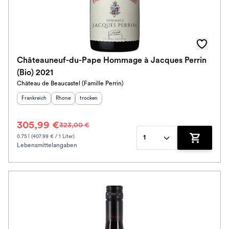
Châteauneuf-du-Pape Hommage à Jacques Perrin
(Bio) 2021
Château de Beaucastel (Famille Perrin)
Herkunftsland
:
Herkunftsregion
Geschmack
:
:
Frankreich
Rhone
trocken
305,99 €
323,00 €
0.75 l (407.99 € / 1 Liter)
1
Lebensmittelangaben
Zum Waren