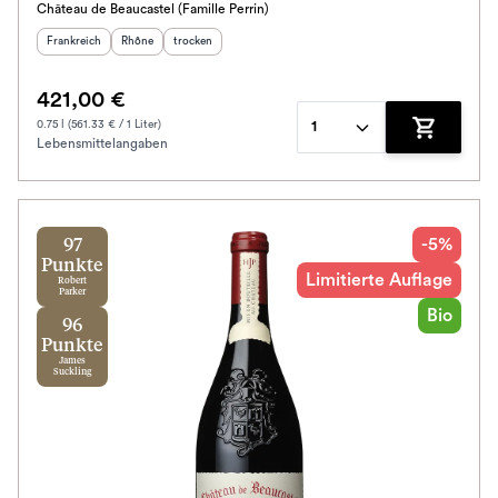
Château de Beaucastel (Famille Perrin)
Herkunftsland
:
Herkunftsregion
Geschmack
:
:
Frankreich
Rhône
trocken
421,00 €
0.75 l (561.33 € / 1 Liter)
1
Lebensmittelangaben
Zum Waren
-5%
97
Punkte
Limitierte Auflage
Robert
Parker
Bio
96
Punkte
James
Suckling