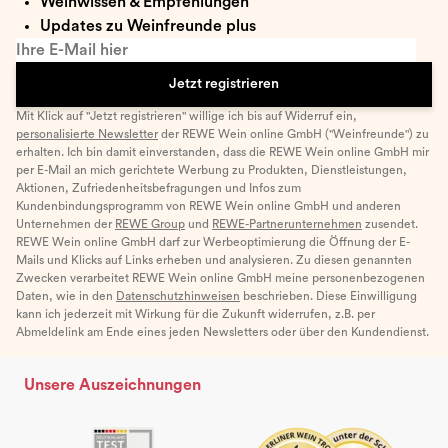
Weinwissen & Empfehlungen
Updates zu Weinfreunde plus
Ihre E-Mail hier
Jetzt registrieren
Mit Klick auf "Jetzt registrieren" willige ich bis auf Widerruf ein,
personalisierte Newsletter
der REWE Wein online GmbH ("Weinfreunde") zu
erhalten. Ich bin damit einverstanden, dass die REWE Wein online GmbH mir
per E-Mail an mich gerichtete Werbung zu Produkten, Dienstleistungen,
Aktionen, Zufriedenheitsbefragungen und Infos zum
Kundenbindungsprogramm von REWE Wein online GmbH und anderen
Unternehmen der
REWE Group
und
REWE-Partnerunternehmen
zusendet.
REWE Wein online GmbH darf zur Werbeoptimierung die Öffnung der E-
Mails und Klicks auf Links erheben und analysieren. Zu diesen genannten
Zwecken verarbeitet REWE Wein online GmbH meine personenbezogenen
Daten, wie in den
Datenschutzhinweisen
beschrieben. Diese Einwilligung
kann ich jederzeit mit Wirkung für die Zukunft widerrufen, z.B. per
Abmeldelink am Ende eines jeden Newsletters oder über den Kundendienst.
Unsere Auszeichnungen