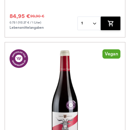
84,95 €
99,90 €
0.75 l (113.27 € / 1 Liter)
1
Lebensmittelangaben
Zum Waren
Vegan