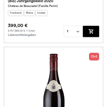
(Bio) Jahrgangswein 2020
Château de Beaucastel (Famille Perrin)
Herkunftsland
:
Herkunftsregion
Geschmack
:
:
Frankreich
Rhône
trocken
399,00 €
0.75 l (532.00 € / 1 Liter)
1
Lebensmittelangaben
Zum Waren
11+1