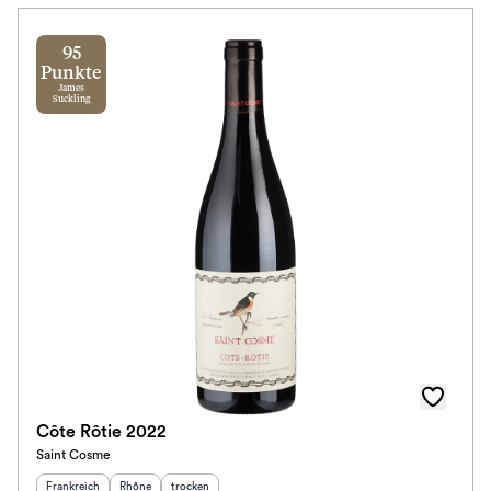
95
Punkte
James
Suckling
Côte Rôtie 2022
Saint Cosme
Herkunftsland
:
Herkunftsregion
Geschmack
:
:
Frankreich
Rhône
trocken