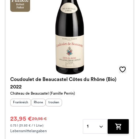
Punkte
Robert
Parker
Coudoulet de Beaucastel Côtes du Rhône (Bio)
2022
Château de Beaucastel (Famille Perrin)
Herkunftsland
:
Herkunftsregion
Geschmack
:
:
Frankreich
Rhone
trocken
23,95 €
29,95 €
0.75 l (31.93 € / 1 Liter)
1
Lebensmittelangaben
Zum Waren