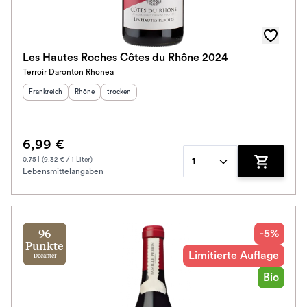
Les Hautes Roches Côtes du Rhône 2024
Terroir Daronton Rhonea
Herkunftsland
:
Herkunftsregion
Geschmack
:
:
Frankreich
Rhône
trocken
6,99 €
0.75 l (9.32 € / 1 Liter)
1
Lebensmittelangaben
Zum Waren
-5%
96
Punkte
Limitierte Auflage
Decanter
Bio