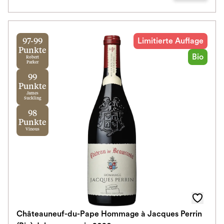
Limitierte Auflage
97-99
Punkte
Bio
Robert
Parker
99
Punkte
James
Suckling
98
Punkte
Vinous
Châteauneuf-du-Pape Hommage à Jacques Perrin