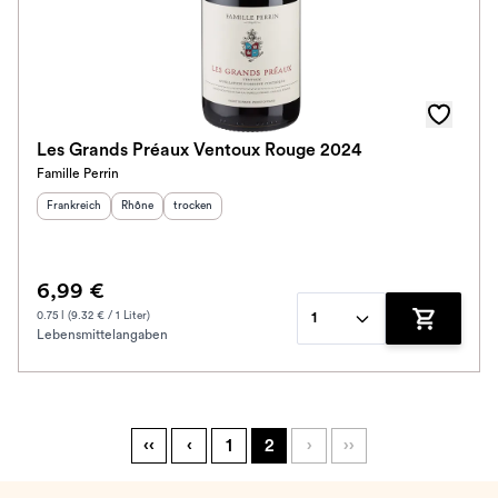
Les Grands Préaux Ventoux Rouge 2024
Famille Perrin
Herkunftsland
:
Herkunftsregion
Geschmack
:
:
Frankreich
Rhône
trocken
6,99 €
0.75 l (9.32 € / 1 Liter)
1
Lebensmittelangaben
Zum Waren
‹‹
‹
1
2
›
››