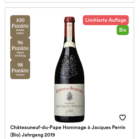
Limitierte Auflage
100
Punkte
Bio
Robert
Parker
96
Punkte
James
Suckling
98
Punkte
Vinous
Châteauneuf-du-Pape Hommage à Jacques Perrin
(Bio) Jahrgang 2019