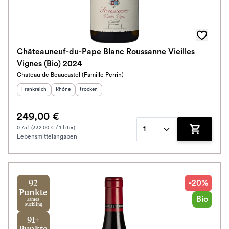
Châteauneuf-du-Pape Blanc Roussanne Vieilles
Vignes (Bio) 2024
Château de Beaucastel (Famille Perrin)
Herkunftsland
:
Herkunftsregion
Geschmack
:
:
Frankreich
Rhône
trocken
249,00 €
0.75 l (332.00 € / 1 Liter)
1
Lebensmittelangaben
Zum Waren
-20%
92
Punkte
Bio
James
Suckling
91+