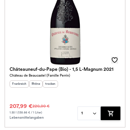
Châteauneuf-du-Pape (Bio) - 1,5 L-Magnum 2021
Château de Beaucastel (Famille Perrin)
Herkunftsland
:
Herkunftsregion
Geschmack
:
:
Frankreich
Rhône
trocken
207,99 €
220,00 €
1.50 l (138.66 € / 1 Liter)
1
Lebensmittelangaben
Zum Waren