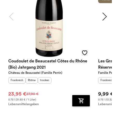
Coudoulet de Beaucastel Côtes du Rhône
Les Gran
(Bio) Jahrgang 2021
Réserve 
Château de Beaucastel (Famille Perrin)
Famille Perri
Herkunftsland
:
Herkunftsregion
Geschmack
:
:
Herkunftslan
Frankreich
Rhône
trocken
Frankreich
23,95 €
9,99 €
27,90 €
0.75 l (31.93 € / 1 Liter)
0.75 l (13.32 € /
Lebensmittelangaben
Lebensmitte
Zum Warenkorb hinz