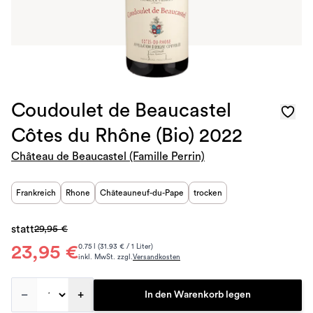
Coudoulet de Beaucastel
Côtes du Rhône (Bio) 2022
Château de Beaucastel (Famille Perrin)
Frankreich
Rhone
Châteauneuf-du-Pape
trocken
statt
29,95 €
23,95 €
0.75 l (31.93 € / 1 Liter)
inkl. MwSt. zzgl.
Versandkosten
–
+
In den Warenkorb legen