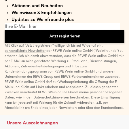
Aktionen und Neuheiten
Weinwissen & Empfehlungen
Updates zu Weinfreunde plus
Ihre E-Mail hier
Jetzt registrieren
Mit Klick auf "Jetzt registrieren" willige ich bis auf Widerruf ein,
personalisierte Newsletter
der REWE Wein online GmbH ("Weinfreunde") zu
erhalten. Ich bin damit einverstanden, dass die REWE Wein online GmbH mir
per E-Mail an mich gerichtete Werbung zu Produkten, Dienstleistungen,
Aktionen, Zufriedenheitsbefragungen und Infos zum
Kundenbindungsprogramm von REWE Wein online GmbH und anderen
Unternehmen der
REWE Group
und
REWE-Partnerunternehmen
zusendet.
REWE Wein online GmbH darf zur Werbeoptimierung die Öffnung der E-
Mails und Klicks auf Links erheben und analysieren. Zu diesen genannten
Zwecken verarbeitet REWE Wein online GmbH meine personenbezogenen
Daten, wie in den
Datenschutzhinweisen
beschrieben. Diese Einwilligung
kann ich jederzeit mit Wirkung für die Zukunft widerrufen, z.B. per
Abmeldelink am Ende eines jeden Newsletters oder über den Kundendienst.
Unsere Auszeichnungen