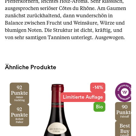
Pfefferkörnern, leichtes Holz-Aroma. Sehr klassisch,
ausgesprochen seriöser Côtes du Rhône. Am Gaumen
zunächst zurückhaltend, dann wunderschön in
Balance zwischen Frucht und Weinsäure, Würze und
blumigen Noten. Die Struktur ist dicht, kräftig, und
von sehr samtigen Tanninen unterlegt. Ausgewogen.
Ähnliche Produkte
-14%
92
Punkte
Limitierte Auflage
James
Suckling
Bio
90
92
Punkte
Punkte
Falstaff
Robert
Parker
Best
Buy
Falstaff