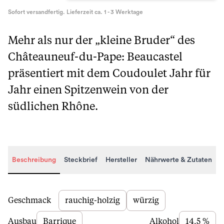
Sofort versandfertig. Lieferzeit ca. 1 - 3 Werktage
Mehr als nur der „kleine Bruder“ des
Châteauneuf-du-Pape: Beaucastel
präsentiert mit dem Coudoulet Jahr für
Jahr einen Spitzenwein von der
südlichen Rhône.
Beschreibung
Steckbrief
Hersteller
Nährwerte & Zutaten
Beschreibung
Geschmack
rauchig-holzig
würzig
Ausbau
Barrique
Alkohol
14,5 %