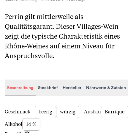
Sofort versandfertig. Lieferzeit ca. 1 - 3 Werktage
Perrin gilt mittlerweile als
Qualitätsgarant. Dieser Villages-Wein
zeigt die typische Charakteristik eines
Rhône-Weines auf einem Niveau für
Anspruchsvolle.
Beschreibung
Steckbrief
Hersteller
Nährwerte & Zutaten
Beschreibung
Geschmack
beerig
würzig
Ausbau
Barrique
Alkohol
14 %