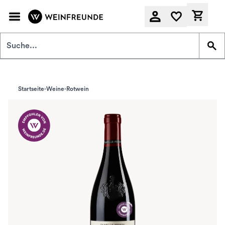
Zum Hauptinhalt springen
Derzeit
Startseite
Weine
Rotwein