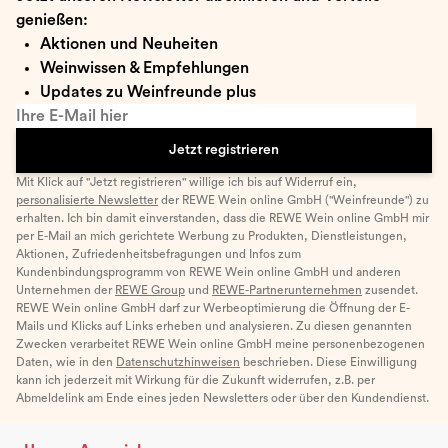
genießen:
Aktionen und Neuheiten
Weinwissen & Empfehlungen
Updates zu Weinfreunde plus
Ihre E-Mail hier
Jetzt registrieren
Mit Klick auf "Jetzt registrieren" willige ich bis auf Widerruf ein,
personalisierte Newsletter
der REWE Wein online GmbH ("Weinfreunde") zu
erhalten. Ich bin damit einverstanden, dass die REWE Wein online GmbH mir
per E-Mail an mich gerichtete Werbung zu Produkten, Dienstleistungen,
Aktionen, Zufriedenheitsbefragungen und Infos zum
Kundenbindungsprogramm von REWE Wein online GmbH und anderen
Unternehmen der
REWE Group
und
REWE-Partnerunternehmen
zusendet.
REWE Wein online GmbH darf zur Werbeoptimierung die Öffnung der E-
Mails und Klicks auf Links erheben und analysieren. Zu diesen genannten
Zwecken verarbeitet REWE Wein online GmbH meine personenbezogenen
Daten, wie in den
Datenschutzhinweisen
beschrieben. Diese Einwilligung
kann ich jederzeit mit Wirkung für die Zukunft widerrufen, z.B. per
Abmeldelink am Ende eines jeden Newsletters oder über den Kundendienst.