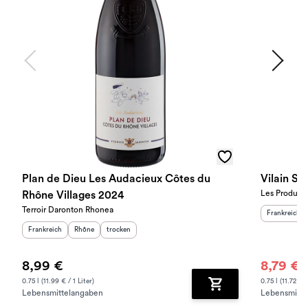
Plan de Dieu Les Audacieux Côtes du
Vilain S
Les Producte
Rhône Villages 2024
Terroir Daronton Rhonea
Herkunftslan
Frankreich
Herkunftsland
:
Herkunftsregion
Geschmack
:
:
Frankreich
Rhône
trocken
8,99 €
8,79 €
1
0.75 l (11.99 € / 1 Liter)
0.75 l (11.72 € /
Lebensmittelangaben
Lebensmitte
Zum Warenkorb hinz