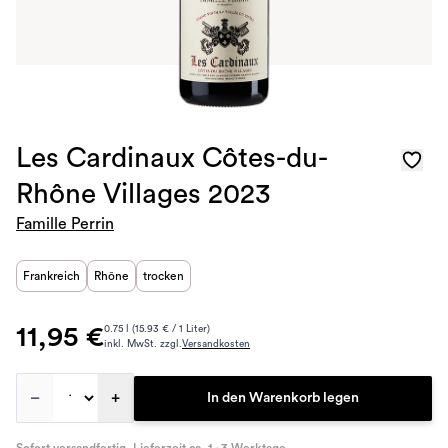
Les Cardinaux Côtes-du-
Rhône Villages 2023
Famille Perrin
Frankreich
Rhône
trocken
11,95 €
0.75 l (15.93 € / 1 Liter)
inkl. MwSt. zzgl.
Versandkosten
–
+
In den Warenkorb legen