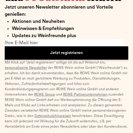
Jetzt unseren Newsletter abonnieren und Vorteile
genießen:
Aktionen und Neuheiten
Weinwissen & Empfehlungen
Updates zu Weinfreunde plus
Ihre E-Mail hier
Jetzt registrieren
Mit Klick auf "Jetzt registrieren" willige ich bis auf Widerruf ein,
personalisierte Newsletter
der REWE Wein online GmbH ("Weinfreunde") zu
erhalten. Ich bin damit einverstanden, dass die REWE Wein online GmbH mir
per E-Mail an mich gerichtete Werbung zu Produkten, Dienstleistungen,
Aktionen, Zufriedenheitsbefragungen und Infos zum
Kundenbindungsprogramm von REWE Wein online GmbH und anderen
Unternehmen der
REWE Group
und
REWE-Partnerunternehmen
zusendet.
REWE Wein online GmbH darf zur Werbeoptimierung die Öffnung der E-
Mails und Klicks auf Links erheben und analysieren. Zu diesen genannten
Zwecken verarbeitet REWE Wein online GmbH meine personenbezogenen
Daten, wie in den
Datenschutzhinweisen
beschrieben. Diese Einwilligung
kann ich jederzeit mit Wirkung für die Zukunft widerrufen, z.B. per
Abmeldelink am Ende eines jeden Newsletters oder über den Kundendienst.