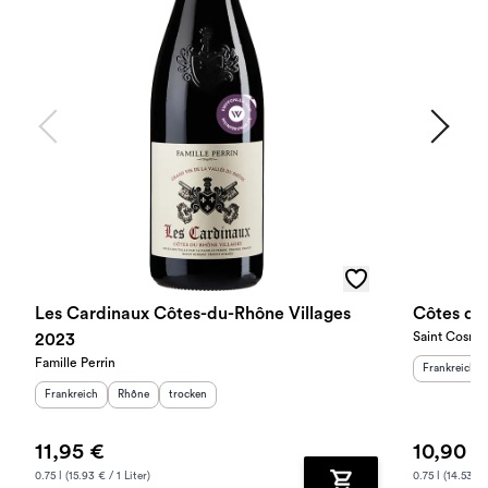
Les Cardinaux Côtes-du-Rhône Villages
Saint Cosme
2023
Famille Perrin
Herkunftslan
Frankreich
Herkunftsland
:
Herkunftsregion
Geschmack
:
:
Frankreich
Rhône
trocken
11,95 €
10,90 €
0.75 l (15.93 € / 1 Liter)
0.75 l (14.53 € /