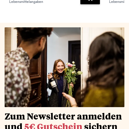
Lebensmittelangaben
Lebensmitte
Zum Warenkorb hinz
Zum Newsletter anmelden
und
5€ Gutschein
sichern