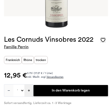
Les Cornuds Vinsobres 2022
Famille Perrin
Frankreich
Rhône
trocken
12,95 €
0.75 l (17.27 € / 1 Liter)
inkl. MwSt. zzgl.
Versandkosten
–
+
In den Warenkorb legen
Sofort versandfertig. Lieferzeit ca. 1 - 3 Werktage