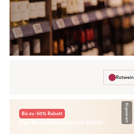
Rotwein
KI-generiert
Bis zu -50% Rabatt
Die Weinlieblinge von heute