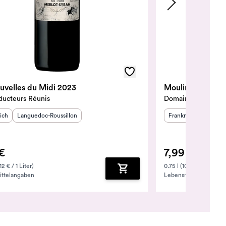
uvelles du Midi 2023
Moulin Saint-Je
ducteurs Réunis
Domaine Moulin Sa
tsland
Herkunftsregion
:
:
Herkunftsland
Herkun
:
ich
Languedoc-Roussillon
Frankreich
Langue
€
7,99 €
12 € / 1 Liter)
0.75 l (10.65 € / 1 Liter)
ttelangaben
Lebensmittelangaben
zufügen
Zum Warenkorb hinzufügen