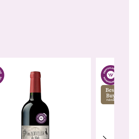
Best
Buy
Falstaff