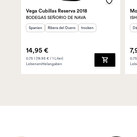
Vega Cubillas Reserva 2018
Moj
BODEGAS SEÑORIO DE NAVA
ISH
Herkunftsland
Herkunftsregion
:
:
Geschmack
:
He
Spanien
Ribera del Duero
trocken
Dä
14,95 €
7,
0.75 l (19.93 € / 1 Liter)
0.75
Lebensmittelangaben
Leb
Zum Warenkorb 