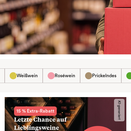
Weißwein
Roséwein
Prickelndes
KI-generiert
15 % Extra-Rabatt
Letzte Chance auf
Lieblingsweine