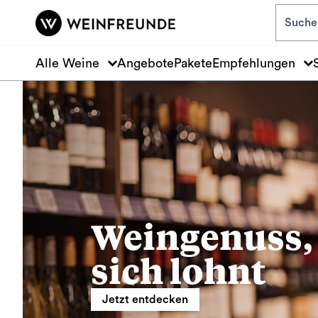
Zum Hauptinhalt springen
Alle Weine
Angebote
Pakete
Empfehlungen
Weingenuss,
sich lohnt
Jetzt entdecken