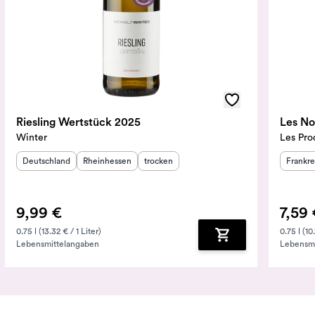
Riesling Wertstück 2025
Les No
Winter
Les Pro
Herkunftsland
:
Herkunftsregion
Geschmack
:
:
Herkunf
Deutschland
Rheinhessen
trocken
Frankre
9,99 €
7,59 
0.75 l (13.32 € / 1 Liter)
0.75 l (10.
Lebensmittelangaben
Lebensmi
nkorb hinzufügen
Zum Warenkorb hin