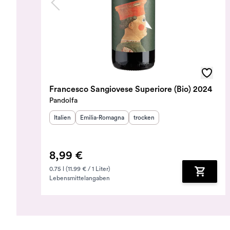
Francesco Sangiovese Superiore (Bio) 2024
Pandolfa
Herkunftsland
Herkunftsregion
:
:
Geschmack
:
Italien
Emilia-Romagna
trocken
8,99 €
0.75 l (11.99 € / 1 Liter)
Lebensmittelangaben
Zum Ware