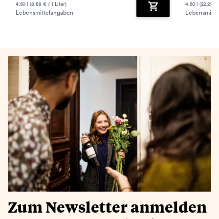
4.50 l (8.89 € / 1 Liter)
4.50 l (22.21 € /
Lebensmittelangaben
Lebensmitte
Zum Warenkorb hinz
Zum Newsletter anmelden