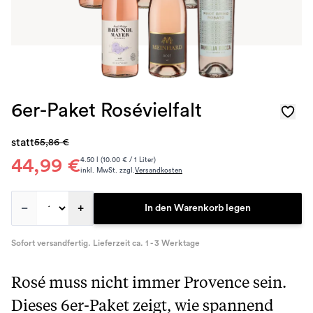
6er-Paket Rosévielfalt
statt
55,86 €
44,99 €
4.50 l (10.00 € / 1 Liter)
inkl. MwSt. zzgl.
Versandkosten
–
+
In den Warenkorb legen
Sofort versandfertig. Lieferzeit ca. 1 - 3 Werktage
Rosé muss nicht immer Provence sein.
Dieses 6er-Paket zeigt, wie spannend