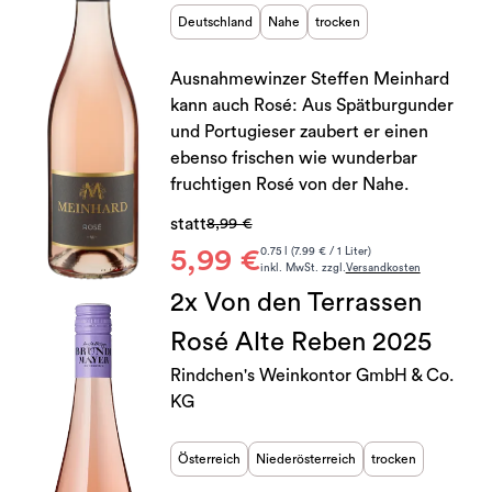
Deutschland
Nahe
trocken
Ausnahmewinzer Steffen Meinhard
kann auch Rosé: Aus Spätburgunder
und Portugieser zaubert er einen
ebenso frischen wie wunderbar
fruchtigen Rosé von der Nahe.
statt
8,99 €
5,99 €
0.75 l (7.99 € / 1 Liter)
inkl. MwSt. zzgl.
Versandkosten
2x Von den Terrassen
Rosé Alte Reben 2025
Rindchen's Weinkontor GmbH & Co.
KG
Österreich
Niederösterreich
trocken