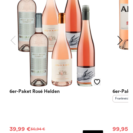
6er-Paket Rosé Helden
6er-Pake
Herkunftslan
Frankreich
39,99 €
99,95 
50,94 €