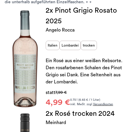
die unterhalb aufgeführten Einzelflaschen. + +
2x Pinot Grigio Rosato
2025
Angelo Rocca
Italien
Lombardei
trocken
Ein Rosé aus einer weißen Rebsorte.
Den rosafarbenen Schalen des Pinot
Grigio sei Dank. Eine Seltenheit aus
der Lombardei.
statt
7,99 €
4,99 €
0.75 l (6.65 € / 1 Liter)
inkl. MwSt. zzgl.
Versandkosten
2x Rosé trocken 2024
Meinhard