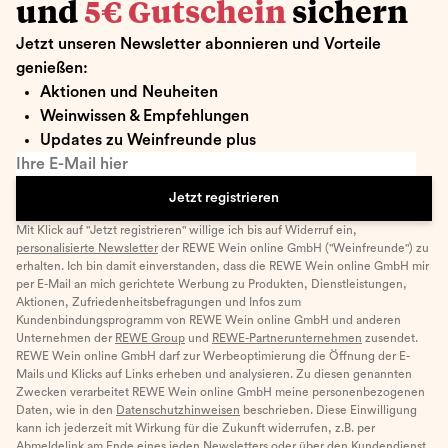
und
5€ Gutschein
sichern
Jetzt unseren Newsletter abonnieren und Vorteile
genießen:
Aktionen und Neuheiten
Weinwissen & Empfehlungen
Updates zu Weinfreunde plus
Ihre E-Mail hier
Jetzt registrieren
Mit Klick auf "Jetzt registrieren" willige ich bis auf Widerruf ein,
personalisierte Newsletter
der REWE Wein online GmbH ("Weinfreunde") zu
erhalten. Ich bin damit einverstanden, dass die REWE Wein online GmbH mir
per E-Mail an mich gerichtete Werbung zu Produkten, Dienstleistungen,
Aktionen, Zufriedenheitsbefragungen und Infos zum
Kundenbindungsprogramm von REWE Wein online GmbH und anderen
Unternehmen der
REWE Group
und
REWE-Partnerunternehmen
zusendet.
REWE Wein online GmbH darf zur Werbeoptimierung die Öffnung der E-
Mails und Klicks auf Links erheben und analysieren. Zu diesen genannten
Zwecken verarbeitet REWE Wein online GmbH meine personenbezogenen
Daten, wie in den
Datenschutzhinweisen
beschrieben. Diese Einwilligung
kann ich jederzeit mit Wirkung für die Zukunft widerrufen, z.B. per
Abmeldelink am Ende eines jeden Newsletters oder über den Kundendienst.