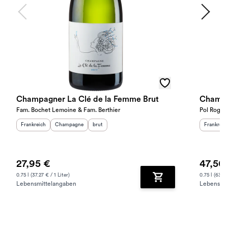
Champagner La Clé de la Femme Brut
Champa
Fam. Bochet Lemoine & Fam. Berthier
Pol Roger
Herkunftsland
:
Herkunftsregion
Geschmack
:
:
Herkunfts
Frankreich
Champagne
brut
Frankreic
27,95 €
47,50
0.75 l (37.27 € / 1 Liter)
0.75 l (63.33
Lebensmittelangaben
Lebensmit
Zum Warenkorb hinz