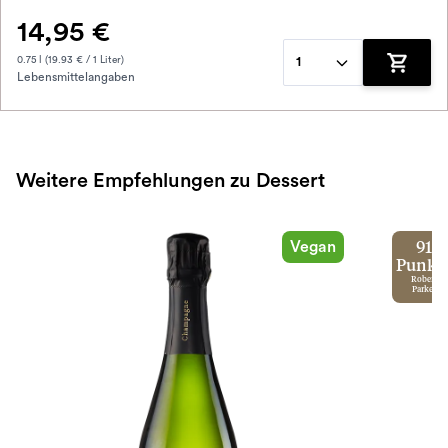
14,95 €
0.75 l (19.93 € / 1 Liter)
1
Lebensmittelangaben
Zum War
Weitere Empfehlungen zu Dessert
Vegan
91
Punkt
Robert
Parker