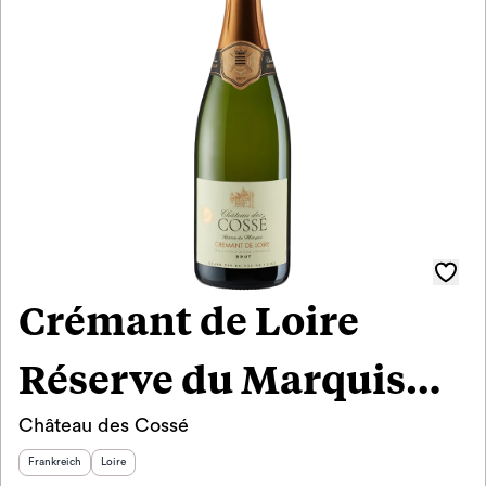
Crémant de Loire
Réserve du Marquis
Château des Cossé
Brut 2022
Herkunftsland
:
Herkunftsregion
:
Frankreich
Loire