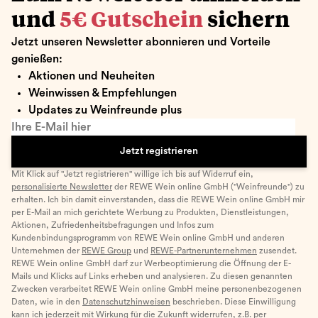
und
5€ Gutschein
sichern
Jetzt unseren Newsletter abonnieren und Vorteile
genießen:
Aktionen und Neuheiten
Weinwissen & Empfehlungen
Updates zu Weinfreunde plus
Ihre E-Mail hier
Jetzt registrieren
Mit Klick auf "Jetzt registrieren" willige ich bis auf Widerruf ein,
personalisierte Newsletter
der REWE Wein online GmbH ("Weinfreunde") zu
erhalten. Ich bin damit einverstanden, dass die REWE Wein online GmbH mir
per E-Mail an mich gerichtete Werbung zu Produkten, Dienstleistungen,
Aktionen, Zufriedenheitsbefragungen und Infos zum
Kundenbindungsprogramm von REWE Wein online GmbH und anderen
Unternehmen der
REWE Group
und
REWE-Partnerunternehmen
zusendet.
REWE Wein online GmbH darf zur Werbeoptimierung die Öffnung der E-
Mails und Klicks auf Links erheben und analysieren. Zu diesen genannten
Zwecken verarbeitet REWE Wein online GmbH meine personenbezogenen
Daten, wie in den
Datenschutzhinweisen
beschrieben. Diese Einwilligung
kann ich jederzeit mit Wirkung für die Zukunft widerrufen, z.B. per