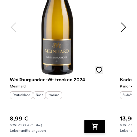
Weißburgunder -W- trocken 2024
Meinhard
Kanonkop
Herkunftsland
:
Herkunftsregion
Geschmack
:
:
Herkunfts
Deutschland
Nahe
trocken
Südafrika
8,99 €
13,90
0.75 l (11.99 € / 1 Liter)
0.75 l (18.53
Lebensmittelangaben
Lebensmit
Zum Warenkorb hinz