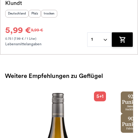
Klundt
2023
Herkunftsland
:
Herkunftsregion
Geschmack
:
:
Deutschland
Pfalz
trocken
5,99 €
9,99 €
0.75 l (7.99 € / 1 Liter)
1
Lebensmittelangaben
Zum War
Weitere Empfehlungen zu Geflügel
5+1
92
Punkt
James
Suckling
90
Punkt
Falstaff