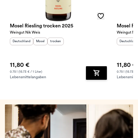
Mosel Riesling trocken 2025
Mosel Rie
Weingut Nik Weis
Weingut Nik
Herkunftsland
:
Herkunftsregion
Geschmack
:
:
Herkunftslan
Deutschland
Mosel
trocken
Deutschland
11,80 €
11,80 €
0.75 l (15.73 € / 1 Liter)
0.75 l (15.73 € /
Lebensmittelangaben
Lebensmitte
Zum Warenkorb hinz