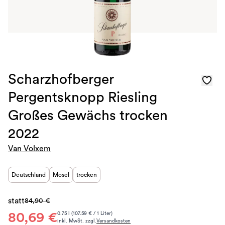
Scharzhofberger
Pergentsknopp Riesling
Großes Gewächs trocken
2022
Van Volxem
Deutschland
Mosel
trocken
statt
84,90 €
80,69 €
0.75 l (107.59 € / 1 Liter)
inkl. MwSt. zzgl.
Versandkosten