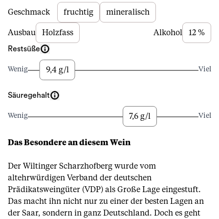
Beschreibung
Geschmack
fruchtig
mineralisch
Ausbau
Holzfass
Alkohol
12 %
Restsüße
9,4 g/l
Wenig
Viel
Säuregehalt
7,6 g/l
Wenig
Viel
Das Besondere an diesem Wein
Der Wiltinger Scharzhofberg wurde vom
altehrwürdigen Verband der deutschen
Prädikatsweingüter (VDP) als Große Lage eingestuft.
Das macht ihn nicht nur zu einer der besten Lagen an
der Saar, sondern in ganz Deutschland. Doch es geht