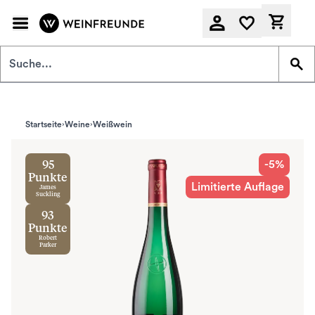
Zum Hauptinhalt springen
Derzeit
Startseite
Weine
Weißwein
-5%
95
Punkte
Limitierte Auflage
James
Suckling
93
Punkte
Robert
Parker