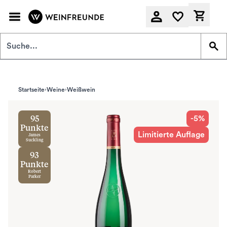
Zum Hauptinhalt springen
Derzeit
Startseite
Weine
Weißwein
-5%
95
Punkte
Limitierte Auflage
James
Suckling
93
Punkte
Robert
Parker