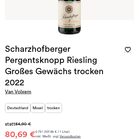
Scharzhofberger
Pergentsknopp Riesling
Großes Gewächs trocken
2022
Van Volxem
Deutschland
Mosel
trocken
statt
84,90 €
80,69 €
0.75 l (107.59 € / 1 Liter)
inkl. MwSt. zzgl.
Versandkosten