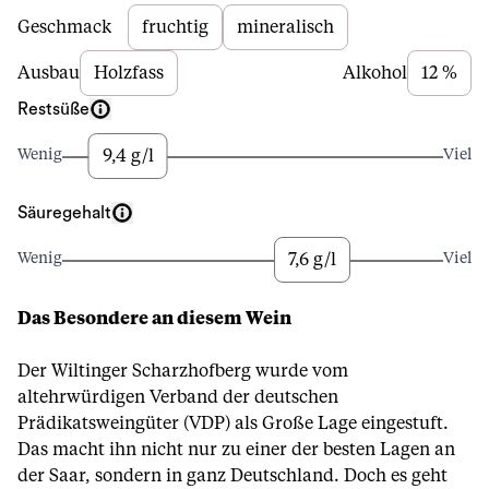
Beschreibung
Geschmack
fruchtig
mineralisch
Ausbau
Holzfass
Alkohol
12 %
Restsüße
9,4 g/l
Wenig
Viel
Säuregehalt
7,6 g/l
Wenig
Viel
Das Besondere an diesem Wein
Der Wiltinger Scharzhofberg wurde vom
altehrwürdigen Verband der deutschen
Prädikatsweingüter (VDP) als Große Lage eingestuft.
Das macht ihn nicht nur zu einer der besten Lagen an
der Saar, sondern in ganz Deutschland. Doch es geht