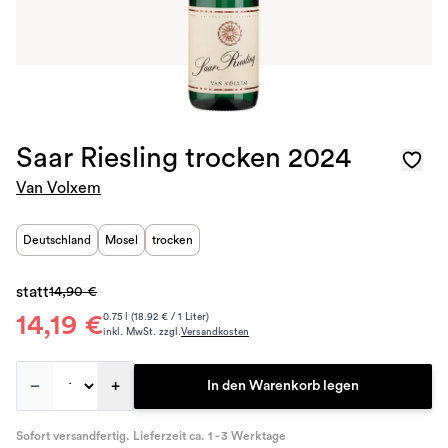
Saar Riesling trocken 2024
Van Volxem
Deutschland
Mosel
trocken
statt
14,90 €
14,19 €
0.75 l (18.92 € / 1 Liter)
inkl. MwSt. zzgl.
Versandkosten
–
+
In den Warenkorb legen
Sofort versandfertig. Lieferzeit ca. 1 - 3 Werktage