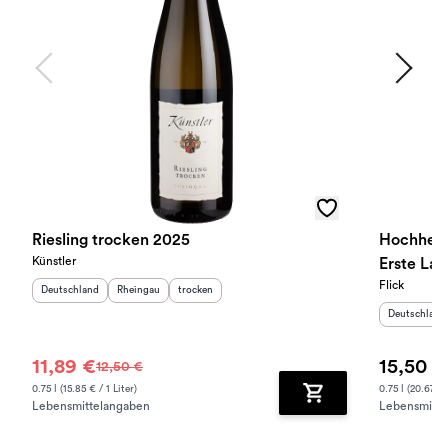
Riesling trocken 2025
Hochheime
Künstler
Erste La
Flick
Herkunftsland
:
Herkunftsregion
Geschmack
:
:
Deutschland
Rheingau
trocken
Herkunftslan
Deutschland
11,89 €
15,50 €
12,50 €
0.75 l (15.85 € / 1 Liter)
0.75 l (20.67 € 
Lebensmittelangaben
Lebensmitte
Zum Warenkorb hinz