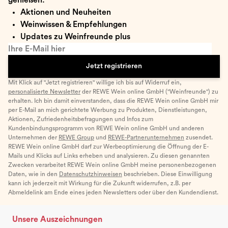
Aktionen und Neuheiten
Weinwissen & Empfehlungen
Updates zu Weinfreunde plus
Ihre E-Mail hier
Jetzt registrieren
Mit Klick auf "Jetzt registrieren" willige ich bis auf Widerruf ein,
personalisierte Newsletter
der REWE Wein online GmbH ("Weinfreunde") zu
erhalten. Ich bin damit einverstanden, dass die REWE Wein online GmbH mir
per E-Mail an mich gerichtete Werbung zu Produkten, Dienstleistungen,
Aktionen, Zufriedenheitsbefragungen und Infos zum
Kundenbindungsprogramm von REWE Wein online GmbH und anderen
Unternehmen der
REWE Group
und
REWE-Partnerunternehmen
zusendet.
REWE Wein online GmbH darf zur Werbeoptimierung die Öffnung der E-
Mails und Klicks auf Links erheben und analysieren. Zu diesen genannten
Zwecken verarbeitet REWE Wein online GmbH meine personenbezogenen
Daten, wie in den
Datenschutzhinweisen
beschrieben. Diese Einwilligung
kann ich jederzeit mit Wirkung für die Zukunft widerrufen, z.B. per
Abmeldelink am Ende eines jeden Newsletters oder über den Kundendienst.
Unsere Auszeichnungen