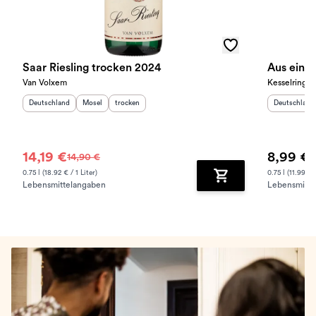
Saar Riesling trocken 2024
Aus einem
Van Volxem
Kesselring
Herkunftsland
:
Herkunftsregion
Geschmack
:
:
Herkunftslan
Deutschland
Mosel
trocken
Deutschland
14,19 €
8,99 €
14,90 €
0.75 l (18.92 € / 1 Liter)
0.75 l (11.99 € /
Lebensmittelangaben
Lebensmitte
Zum Warenkorb hinz