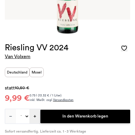
Riesling VV 2024
Van Volxem
Deutschland
Mosel
statt
10,50 €
9,99 €
0.75 l (13.32 € / 1 Liter)
inkl. MwSt. zzgl.
Versandkosten
–
+
In den Warenkorb legen
Sofort versandfertig. Lieferzeit ca. 1 - 3 Werktage