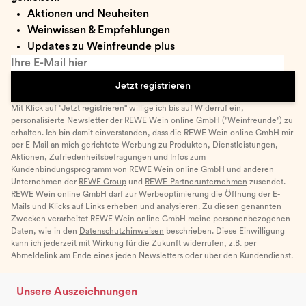
Aktionen und Neuheiten
Weinwissen & Empfehlungen
Updates zu Weinfreunde plus
Ihre E-Mail hier
Jetzt registrieren
Mit Klick auf "Jetzt registrieren" willige ich bis auf Widerruf ein,
personalisierte Newsletter
der REWE Wein online GmbH ("Weinfreunde") zu
erhalten. Ich bin damit einverstanden, dass die REWE Wein online GmbH mir
per E-Mail an mich gerichtete Werbung zu Produkten, Dienstleistungen,
Aktionen, Zufriedenheitsbefragungen und Infos zum
Kundenbindungsprogramm von REWE Wein online GmbH und anderen
Unternehmen der
REWE Group
und
REWE-Partnerunternehmen
zusendet.
REWE Wein online GmbH darf zur Werbeoptimierung die Öffnung der E-
Mails und Klicks auf Links erheben und analysieren. Zu diesen genannten
Zwecken verarbeitet REWE Wein online GmbH meine personenbezogenen
Daten, wie in den
Datenschutzhinweisen
beschrieben. Diese Einwilligung
kann ich jederzeit mit Wirkung für die Zukunft widerrufen, z.B. per
Abmeldelink am Ende eines jeden Newsletters oder über den Kundendienst.
Unsere Auszeichnungen