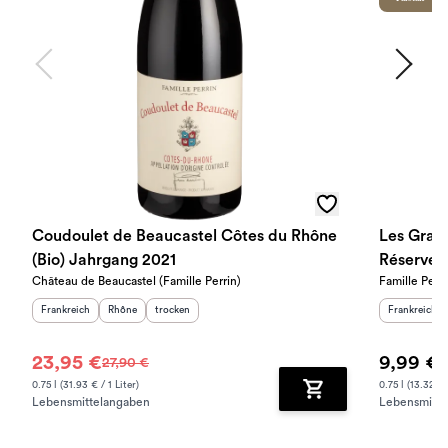
Coudoulet de Beaucastel Côtes du Rhône
Les Gran
(Bio) Jahrgang 2021
Réserve 
Château de Beaucastel (Famille Perrin)
Famille Perri
Herkunftsland
:
Herkunftsregion
Geschmack
:
:
Herkunftslan
Frankreich
Rhône
trocken
Frankreich
23,95 €
9,99 €
27,90 €
0.75 l (31.93 € / 1 Liter)
0.75 l (13.32 € /
Lebensmittelangaben
Lebensmitte
Zum Warenkorb hinz