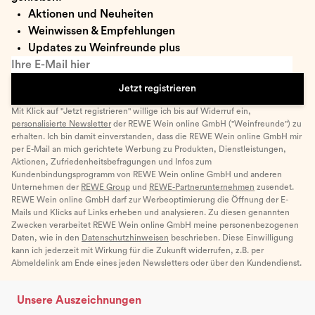
Aktionen und Neuheiten
Weinwissen & Empfehlungen
Updates zu Weinfreunde plus
Ihre E-Mail hier
Jetzt registrieren
Mit Klick auf "Jetzt registrieren" willige ich bis auf Widerruf ein,
personalisierte Newsletter
der REWE Wein online GmbH ("Weinfreunde") zu
erhalten. Ich bin damit einverstanden, dass die REWE Wein online GmbH mir
per E-Mail an mich gerichtete Werbung zu Produkten, Dienstleistungen,
Aktionen, Zufriedenheitsbefragungen und Infos zum
Kundenbindungsprogramm von REWE Wein online GmbH und anderen
Unternehmen der
REWE Group
und
REWE-Partnerunternehmen
zusendet.
REWE Wein online GmbH darf zur Werbeoptimierung die Öffnung der E-
Mails und Klicks auf Links erheben und analysieren. Zu diesen genannten
Zwecken verarbeitet REWE Wein online GmbH meine personenbezogenen
Daten, wie in den
Datenschutzhinweisen
beschrieben. Diese Einwilligung
kann ich jederzeit mit Wirkung für die Zukunft widerrufen, z.B. per
Abmeldelink am Ende eines jeden Newsletters oder über den Kundendienst.
Unsere Auszeichnungen