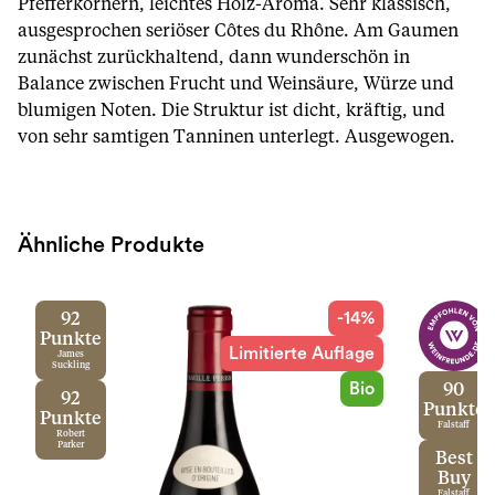
Pfefferkörnern, leichtes Holz-Aroma. Sehr klassisch,
ausgesprochen seriöser Côtes du Rhône. Am Gaumen
zunächst zurückhaltend, dann wunderschön in
Balance zwischen Frucht und Weinsäure, Würze und
blumigen Noten. Die Struktur ist dicht, kräftig, und
von sehr samtigen Tanninen unterlegt. Ausgewogen.
Ähnliche Produkte
-14%
92
Punkte
Limitierte Auflage
James
Suckling
Bio
90
92
Punkte
Punkte
Falstaff
Robert
Parker
Best
Buy
Falstaff