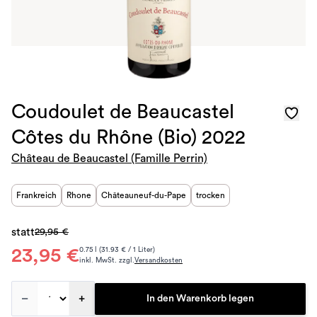
Coudoulet de Beaucastel
Côtes du Rhône (Bio) 2022
Château de Beaucastel (Famille Perrin)
Frankreich
Rhone
Châteauneuf-du-Pape
trocken
statt
29,95 €
23,95 €
0.75 l (31.93 € / 1 Liter)
inkl. MwSt. zzgl.
Versandkosten
–
+
In den Warenkorb legen