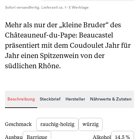
Sofort versandfertig. Lieferzeit ca. 1 - 3 Werktage
Mehr als nur der „kleine Bruder“ des
Châteauneuf-du-Pape: Beaucastel
präsentiert mit dem Coudoulet Jahr für
Jahr einen Spitzenwein von der
südlichen Rhône.
Beschreibung
Steckbrief
Hersteller
Nährwerte & Zutaten
Beschreibung
Geschmack
rauchig-holzig
würzig
Ausbau
Barrique
Alkohol
14,5 %