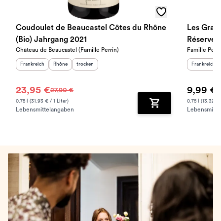
Coudoulet de Beaucastel Côtes du Rhône
Les Gran
(Bio) Jahrgang 2021
Réserve 
Château de Beaucastel (Famille Perrin)
Famille Perri
Herkunftsland
:
Herkunftsregion
Geschmack
:
:
Herkunftslan
Frankreich
Rhône
trocken
Frankreich
23,95 €
9,99 €
27,90 €
0.75 l (31.93 € / 1 Liter)
0.75 l (13.32 € /
Lebensmittelangaben
Lebensmitte
Zum Warenkorb hinz