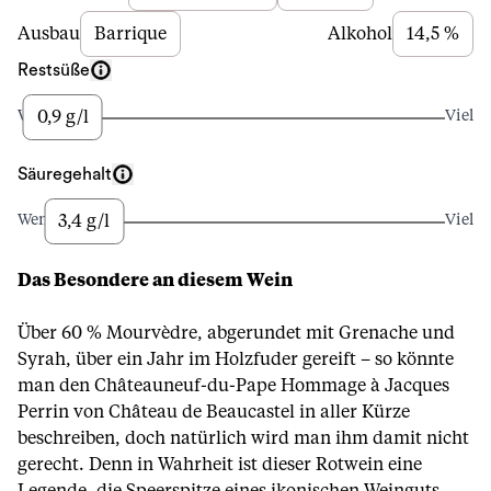
Ausbau
Barrique
Alkohol
14,5 %
Restsüße
0,9 g/l
Wenig
Viel
Säuregehalt
3,4 g/l
Wenig
Viel
Das Besondere an diesem Wein
Über 60 % Mourvèdre, abgerundet mit Grenache und
Syrah, über ein Jahr im Holzfuder gereift – so könnte
man den Châteauneuf-du-Pape Hommage à Jacques
Perrin von Château de Beaucastel in aller Kürze
beschreiben, doch natürlich wird man ihm damit nicht
gerecht. Denn in Wahrheit ist dieser Rotwein eine