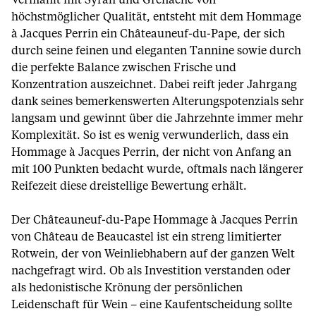
Vermählt mit Syrah und Grenache von
höchstmöglicher Qualität, entsteht mit dem Hommage
à Jacques Perrin ein Châteauneuf-du-Pape, der sich
durch seine feinen und eleganten Tannine sowie durch
die perfekte Balance zwischen Frische und
Konzentration auszeichnet. Dabei reift jeder Jahrgang
dank seines bemerkenswerten Alterungspotenzials sehr
langsam und gewinnt über die Jahrzehnte immer mehr
Komplexität. So ist es wenig verwunderlich, dass ein
Hommage à Jacques Perrin, der nicht von Anfang an
mit 100 Punkten bedacht wurde, oftmals nach längerer
Reifezeit diese dreistellige Bewertung erhält.
Der Châteauneuf-du-Pape Hommage à Jacques Perrin
von Château de Beaucastel ist ein streng limitierter
Rotwein, der von Weinliebhabern auf der ganzen Welt
nachgefragt wird. Ob als Investition verstanden oder
als hedonistische Krönung der persönlichen
Leidenschaft für Wein – eine Kaufentscheidung sollte