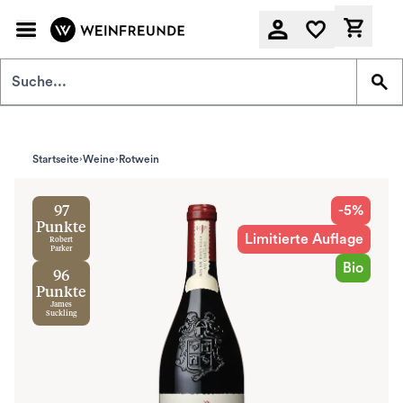
Zum Hauptinhalt springen
Derzeit
Startseite
Weine
Rotwein
-5%
97
Punkte
Limitierte Auflage
Robert
Parker
Bio
96
Punkte
James
Suckling