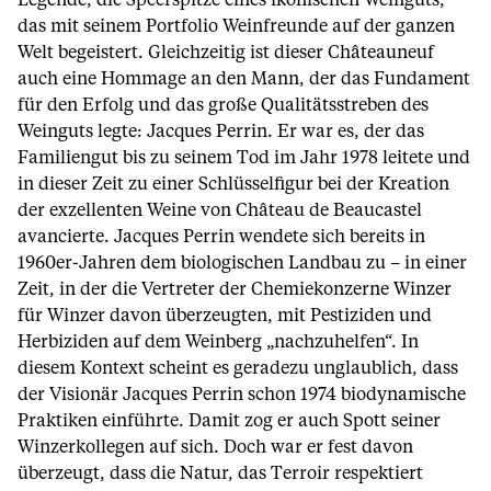
Legende, die Speerspitze eines ikonischen Weinguts,
das mit seinem Portfolio Weinfreunde auf der ganzen
Welt begeistert. Gleichzeitig ist dieser Châteauneuf
auch eine Hommage an den Mann, der das Fundament
für den Erfolg und das große Qualitätsstreben des
Weinguts legte: Jacques Perrin. Er war es, der das
Familiengut bis zu seinem Tod im Jahr 1978 leitete und
in dieser Zeit zu einer Schlüsselfigur bei der Kreation
der exzellenten Weine von Château de Beaucastel
avancierte. Jacques Perrin wendete sich bereits in
1960er-Jahren dem biologischen Landbau zu – in einer
Zeit, in der die Vertreter der Chemiekonzerne Winzer
für Winzer davon überzeugten, mit Pestiziden und
Herbiziden auf dem Weinberg „nachzuhelfen“. In
diesem Kontext scheint es geradezu unglaublich, dass
der Visionär Jacques Perrin schon 1974 biodynamische
Praktiken einführte. Damit zog er auch Spott seiner
Winzerkollegen auf sich. Doch war er fest davon
überzeugt, dass die Natur, das Terroir respektiert