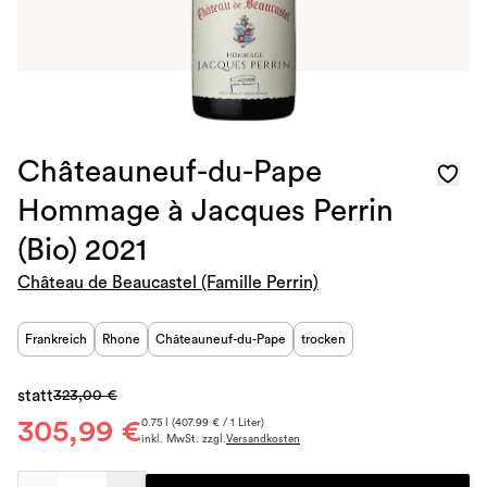
Châteauneuf-du-Pape
Hommage à Jacques Perrin
(Bio) 2021
Château de Beaucastel (Famille Perrin)
Frankreich
Rhone
Châteauneuf-du-Pape
trocken
statt
323,00 €
305,99 €
0.75 l (407.99 € / 1 Liter)
inkl. MwSt. zzgl.
Versandkosten