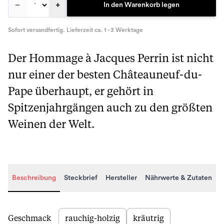
–
+
In den Warenkorb legen
Sofort versandfertig. Lieferzeit ca. 1 - 3 Werktage
Der Hommage à Jacques Perrin ist nicht
nur einer der besten Châteauneuf-du-
Pape überhaupt, er gehört in
Spitzenjahrgängen auch zu den größten
Weinen der Welt.
Beschreibung
Steckbrief
Hersteller
Nährwerte & Zutaten
Beschreibung
Geschmack
rauchig-holzig
kräutrig