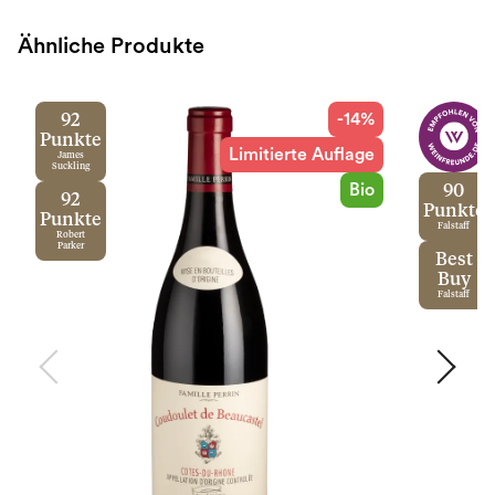
Ähnliche Produkte
-14%
92
Punkte
Limitierte Auflage
James
Suckling
Bio
90
92
Punkte
Punkte
Falstaff
Robert
Parker
Best
Buy
Falstaff