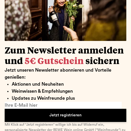
Zum Newsletter anmelden
und
5€ Gutschein
sichern
Jetzt unseren Newsletter abonnieren und Vorteile
genießen:
Aktionen und Neuheiten
Weinwissen & Empfehlungen
Updates zu Weinfreunde plus
Ihre E-Mail hier
Jetzt registrieren
Mit Klick auf "Jetzt registrieren" willige ich bis auf Widerruf ein,
personalisierte Newsletter
der REWE Wein online GmbH ("Weinfreunde") zu