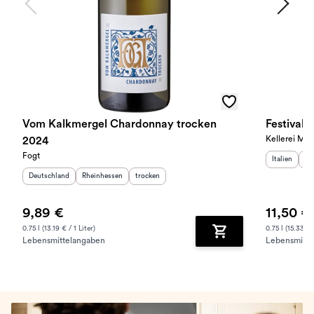
Vom Kalkmergel Chardonnay trocken
Festival
Kellerei Mer
2024
Fogt
Herkunftslan
He
Italien
Sü
Herkunftsland
:
Herkunftsregion
:
Geschmack
:
Deutschland
Rheinhessen
trocken
9,89 €
11,50 €
0.75 l (13.19 € / 1 Liter)
0.75 l (15.33 € /
Lebensmittelangaben
Lebensmitte
Zum Warenkorb hinz