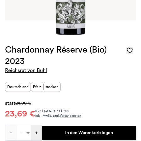
Chardonnay Réserve (Bio)
2023
Reichsrat von Buhl
Deutschland
Pfalz
trocken
statt
24,90 €
23,69 €
0.75 l (31.59 € / 1 Liter)
inkl. MwSt. zzgl.
Versandkosten
–
+
In den Warenkorb legen