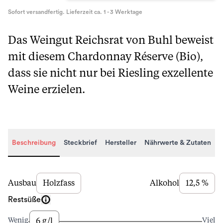
Sofort versandfertig. Lieferzeit ca. 1 - 3 Werktage
Das Weingut Reichsrat von Buhl beweist
mit diesem Chardonnay Réserve (Bio),
dass sie nicht nur bei Riesling exzellente
Weine erzielen.
Beschreibung
Steckbrief
Hersteller
Nährwerte & Zutaten
Beschreibung
Ausbau
Holzfass
Alkohol
12,5 %
Restsüße
6 g/l
Wenig
Viel