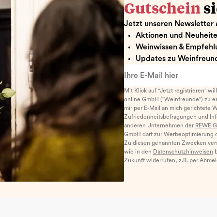
Gutschein
s
Jetzt unseren Newsletter 
Aktionen und Neuheit
Weinwissen & Empfehl
Updates zu Weinfreund
Ihre E-Mail hier
Mit Klick auf "Jetzt registrieren" wi
online GmbH ("Weinfreunde") zu er
mir per E-Mail an mich gerichtete 
Zufriedenheitsbefragungen und I
anderen Unternehmen der
REWE G
GmbH darf zur Werbeoptimierung di
Zu diesen genannten Zwecken ver
wie in den
Datenschutzhinweisen
b
Zukunft widerrufen, z.B. per Abme