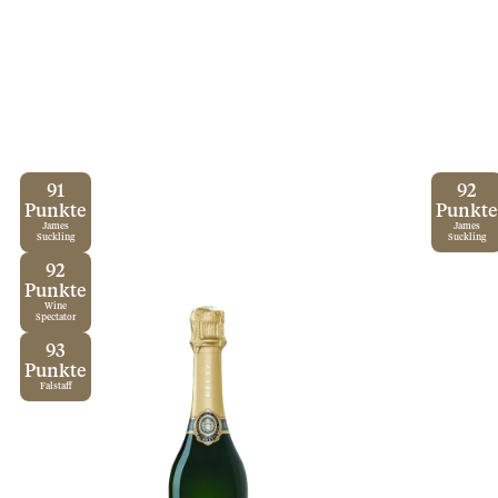
91
92
Punkte
Punkte
James
James
Suckling
Suckling
92
Punkte
Wine
Spectator
93
Punkte
Falstaff