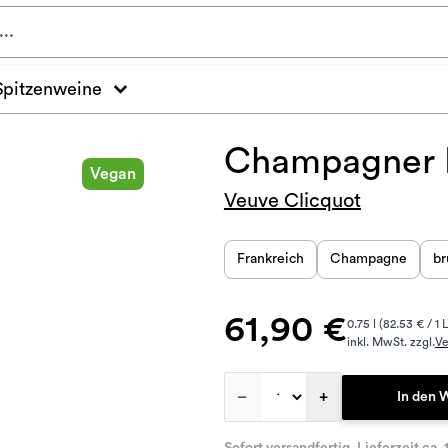
Spitzenweine
Champagner 
Vegan
Veuve Clicquot
Frankreich
Champagne
br
61,90 €
0.75 l (82.53 € / 1 L
inkl. MwSt. zzgl.
Ve
–
+
In den 