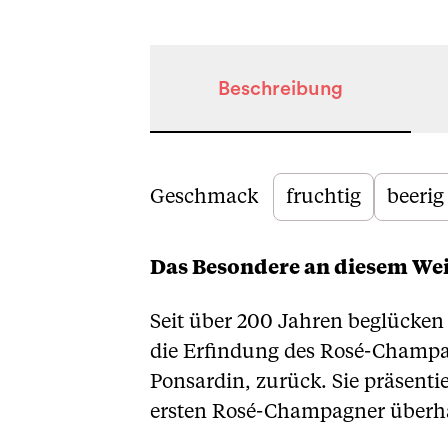
Beschreibung
Beschreibung
Geschmack
fruchtig
beerig
Das Besondere an diesem We
Seit über 200 Jahren beglücke
die Erfindung des Rosé-Champa
Ponsardin, zurück. Sie präsent
ersten Rosé-Champagner überhau