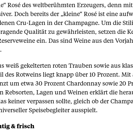
eine“ Rosé des weltberühmten Erzeugers, denn mi
ver. Doch bereits der „kleine“ Rosé ist eine au
denen Cru-Lagen in der Champagne. Um die Stilis
agende Qualität zu gewährleisten, setzen die Ke
serveweine ein. Das sind Weine aus den Vorjahre
.
us weiß gekelterten roten Trauben sowie aus kla
 des Rotweins liegt knapp über 10 Prozent. Mit 
änzt um etwa 30 Prozent Chardonnay sowie 20 P
 Rebsorten, Lagen und Weinen erklärt die hera
as keiner verpassen sollte, gleich ob der Champa
iverseller Speisebegleiter ausspielt.
tig & frisch