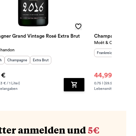
ner Grand Vintage Rosé Extra Brut
Champagner Imper
Moët & Chandon
Chandon
Herkunftsland
Herkunfts
:
Frankreich
Champag
sland
Herkunftsregion
:
Geschmack
:
:
ch
Champagne
Extra Brut
 €
44,99 €
47,50 €
53 € / 1 Liter)
0.75 l (59.99 € / 1 Liter)
telangaben
Lebensmittelangaben
zufügen
Zum Warenkorb hinzufügen
tter anmelden und
5€