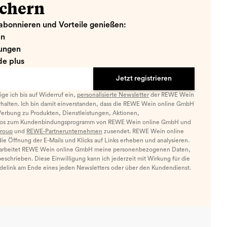
ichern
abonnieren und Vorteile genießen:
en
ungen
e plus
Jetzt registrieren
llige ich bis auf Widerruf ein,
personalisierte Newsletter
der REWE Wein
halten. Ich bin damit einverstanden, dass die REWE Wein online GmbH
Werbung zu Produkten, Dienstleistungen, Aktionen,
nfos zum Kundenbindungsprogramm von REWE Wein online GmbH und
roup
und
REWE-Partnerunternehmen
zusendet. REWE Wein online
e Öffnung der E-Mails und Klicks auf Links erheben und analysieren.
arbeitet REWE Wein online GmbH meine personenbezogenen Daten,
eschrieben. Diese Einwilligung kann ich jederzeit mit Wirkung für die
ldelink am Ende eines jeden Newsletters oder über den Kundendienst.