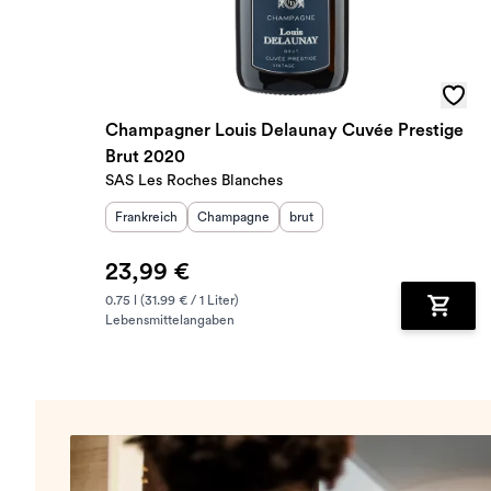
Champagner Louis Delaunay Cuvée Prestige
Brut 2020
SAS Les Roches Blanches
Herkunftsland
Herkunftsregion
:
Geschmack
:
:
Frankreich
Champagne
brut
23,99 €
0.75 l (31.99 € / 1 Liter)
Lebensmittelangaben
Zum Wa