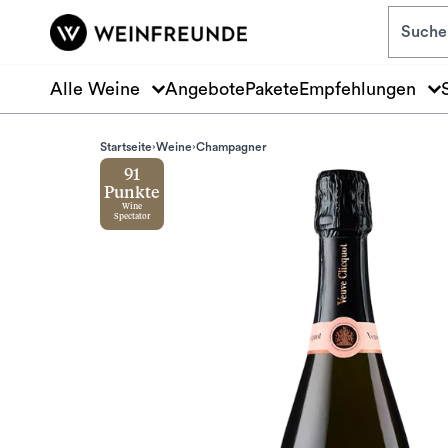
Zum Hauptinhalt springen
Alle Weine
Angebote
Pakete
Empfehlungen
Startseite
Weine
Champagner
91
Punkte
Wine
Spectator