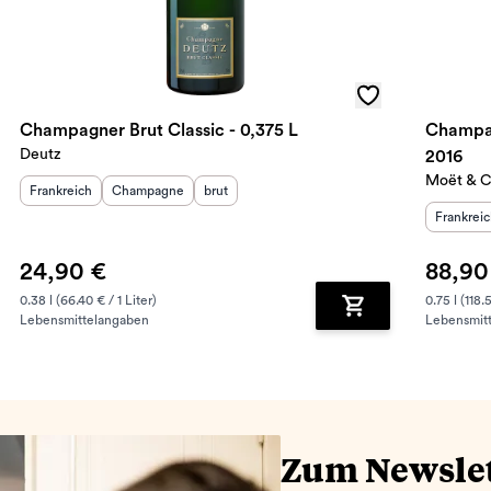
Champagner Brut Classic - 0,375 L
Champag
Deutz
2016
Moët & 
Herkunftsland
Herkunftsregion
:
Geschmack
:
:
Frankreich
Champagne
brut
Herkunft
Frankrei
24,90 €
88,90
0.38 l (66.40 € / 1 Liter)
0.75 l (118.
Lebensmittelangaben
Lebensmit
renkorb hinzufügen
Zum Warenkorb hin
Zum Newsle