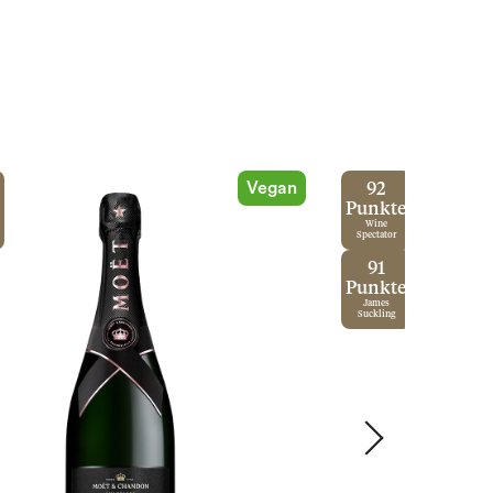
Vegan
92
Punkte
Wine
Spectator
91
Punkte
James
Suckling