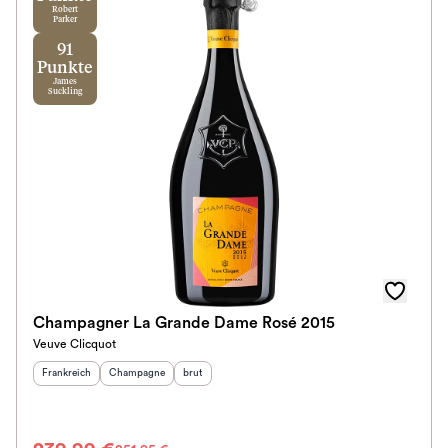
Robert
Parker
91
Punkte
James
Suckling
Champagner La Grande Dame Rosé 2015
Veuve Clicquot
Herkunftsland
:
Herkunftsregion
Geschmack
:
:
Frankreich
Champagne
brut