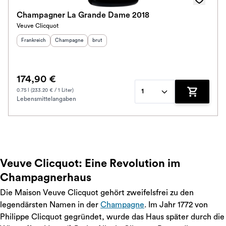
Champagner La Grande Dame 2018
Veuve Clicquot
Herkunftsland
:
Herkunftsregion
Geschmack
:
:
Frankreich
Champagne
brut
174,90 €
0.75 l (233.20 € / 1 Liter)
1
Lebensmittelangaben
Zum Waren
Veuve Clicquot: Eine Revolution im
Champagnerhaus
Die Maison Veuve Clicquot gehört zweifelsfrei zu den
legendärsten Namen in der
Champagne
. Im Jahr 1772 von
Philippe Clicquot gegründet, wurde das Haus später durch die