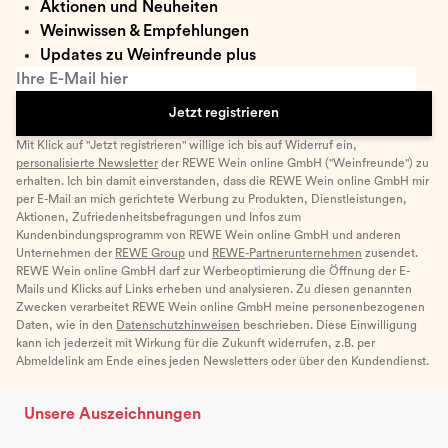
Aktionen und Neuheiten
Weinwissen & Empfehlungen
Updates zu Weinfreunde plus
Ihre E-Mail hier
Jetzt registrieren
Mit Klick auf "Jetzt registrieren" willige ich bis auf Widerruf ein,
personalisierte Newsletter
der REWE Wein online GmbH ("Weinfreunde") zu
erhalten. Ich bin damit einverstanden, dass die REWE Wein online GmbH mir
per E-Mail an mich gerichtete Werbung zu Produkten, Dienstleistungen,
Aktionen, Zufriedenheitsbefragungen und Infos zum
Kundenbindungsprogramm von REWE Wein online GmbH und anderen
Unternehmen der
REWE Group
und
REWE-Partnerunternehmen
zusendet.
REWE Wein online GmbH darf zur Werbeoptimierung die Öffnung der E-
Mails und Klicks auf Links erheben und analysieren. Zu diesen genannten
Zwecken verarbeitet REWE Wein online GmbH meine personenbezogenen
Daten, wie in den
Datenschutzhinweisen
beschrieben. Diese Einwilligung
kann ich jederzeit mit Wirkung für die Zukunft widerrufen, z.B. per
Abmeldelink am Ende eines jeden Newsletters oder über den Kundendienst.
Unsere Auszeichnungen