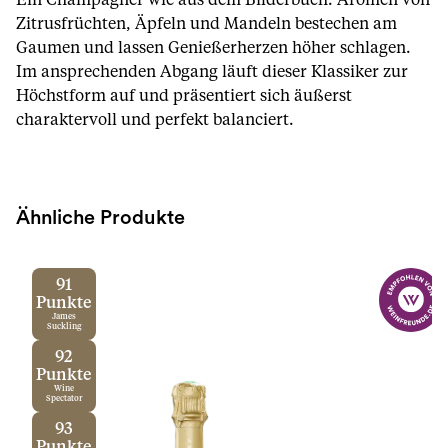
Ein Champagner wie aus dem Bilderbuch. Aromen von
Zitrusfrüchten, Äpfeln und Mandeln bestechen am
Gaumen und lassen Genießerherzen höher schlagen.
Im ansprechenden Abgang läuft dieser Klassiker zur
Höchstform auf und präsentiert sich äußerst
charaktervoll und perfekt balanciert.
Ähnliche Produkte
91
Punkte
James
Suckling
92
Punkte
Wine
Spectator
93
Punkte