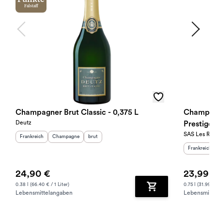
Falstaff
Champagner Brut Classic - 0,375 L
Champagn
Deutz
Prestige 
SAS Les Roc
Herkunftsland
:
Herkunftsregion
Geschmack
:
:
Frankreich
Champagne
brut
Herkunftslan
Frankreich
24,90 €
23,99 
0.38 l (66.40 € / 1 Liter)
0.75 l (31.99 € 
Lebensmittelangaben
Lebensmitte
Zum Warenkorb hinz