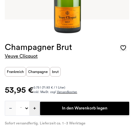
Champagner Brut
Veuve Clicquot
Frankreich
Champagne
brut
53,95 €
0.75 l (71.93 € / 1 Liter)
inkl. MwSt. zzgl.
Versandkosten
–
+
In den Warenkorb legen
Sofort versandfertig. Lieferzeit ca. 1 - 3 Werktage