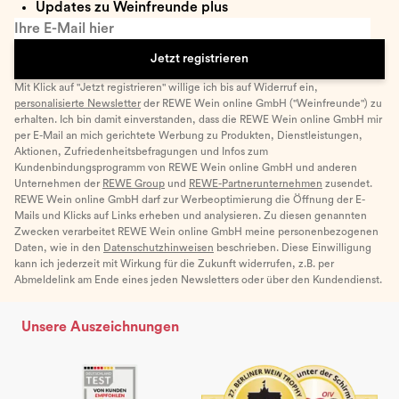
Updates zu Weinfreunde plus
Ihre E-Mail hier
Jetzt registrieren
Mit Klick auf "Jetzt registrieren" willige ich bis auf Widerruf ein,
personalisierte Newsletter
der REWE Wein online GmbH ("Weinfreunde") zu
erhalten. Ich bin damit einverstanden, dass die REWE Wein online GmbH mir
per E-Mail an mich gerichtete Werbung zu Produkten, Dienstleistungen,
Aktionen, Zufriedenheitsbefragungen und Infos zum
Kundenbindungsprogramm von REWE Wein online GmbH und anderen
Unternehmen der
REWE Group
und
REWE-Partnerunternehmen
zusendet.
REWE Wein online GmbH darf zur Werbeoptimierung die Öffnung der E-
Mails und Klicks auf Links erheben und analysieren. Zu diesen genannten
Zwecken verarbeitet REWE Wein online GmbH meine personenbezogenen
Daten, wie in den
Datenschutzhinweisen
beschrieben. Diese Einwilligung
kann ich jederzeit mit Wirkung für die Zukunft widerrufen, z.B. per
Abmeldelink am Ende eines jeden Newsletters oder über den Kundendienst.
Unsere Auszeichnungen