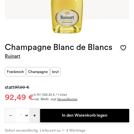
Champagne Blanc de Blancs
Ruinart
Frankreich
Champagne
brut
statt
97,00 €
92,49 €
0.75 l (123.32 € / 1 Liter)
inkl. MwSt. zzgl.
Versandkosten
–
+
In den Warenkorb legen
Sofort versandfertig. Lieferzeit ca. 1 - 3 Werktage