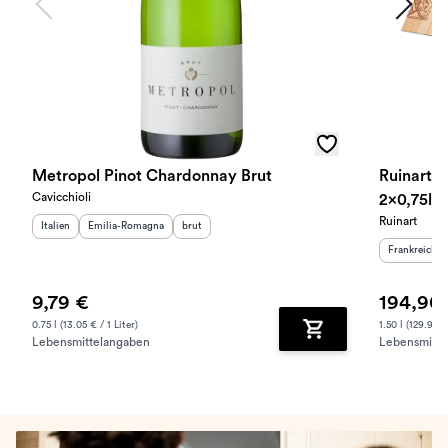
Metropol Pinot Chardonnay Brut
Ruinart 
Cavicchioli
2x0,75l H
Ruinart
Herkunftsland
Herkunftsregion
:
:
Geschmack
:
Italien
Emilia-Romagna
brut
Herkunftslan
Frankreich
9,79 €
194,90
0.75 l (13.05 € / 1 Liter)
1.50 l (129.93 €
Lebensmittelangaben
Lebensmitte
Zum Warenkorb hinz