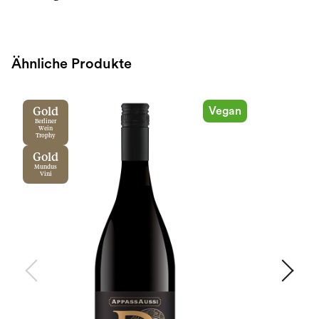
Ähnliche Produkte
Vegan
Gold
Berliner
Wein
Trophy
Gold
Mundus
Vini