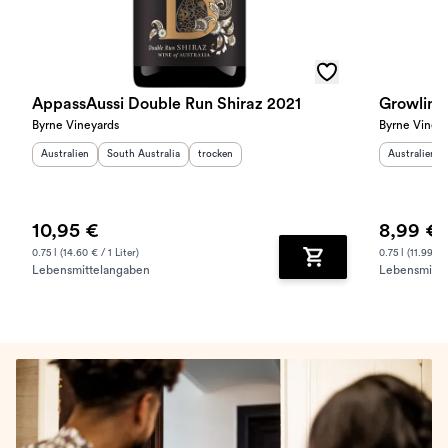
AppassAussi Double Run Shiraz 2021
Growling
Byrne Vineyards
Byrne Viney
Herkunftsland
:
Herkunftsregion
:
Geschmack
:
Herkunftslan
Australien
South Australia
trocken
Australien
10,95 €
8,99 €
0.75 l (14.60 € / 1 Liter)
0.75 l (11.99 € /
Lebensmittelangaben
Lebensmitte
Zum Warenkorb hinz