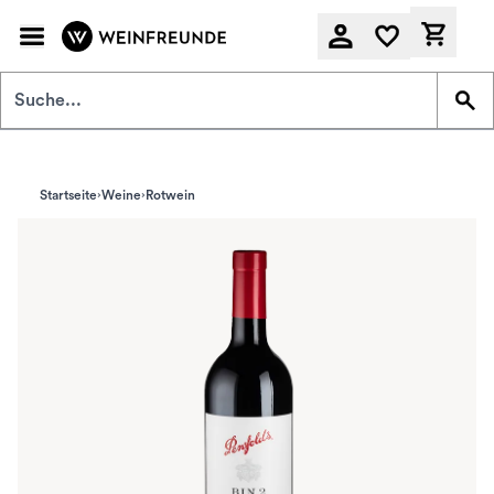
Zum Hauptinhalt springen
Derzeit
Startseite
Weine
Rotwein