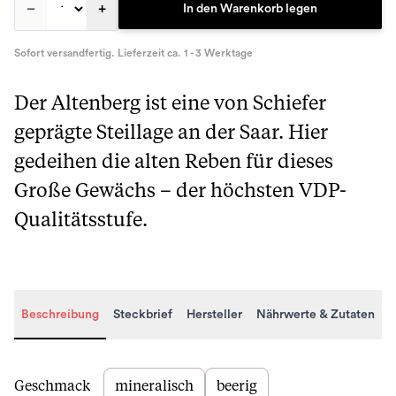
–
+
In den Warenkorb legen
Sofort versandfertig. Lieferzeit ca. 1 - 3 Werktage
Der Altenberg ist eine von Schiefer
geprägte Steillage an der Saar. Hier
gedeihen die alten Reben für dieses
Große Gewächs – der höchsten VDP-
Qualitätsstufe.
Beschreibung
Steckbrief
Hersteller
Nährwerte & Zutaten
Beschreibung
Geschmack
mineralisch
beerig