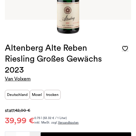
Altenberg Alte Reben
Riesling Großes Gewächs
2023
Van Volxem
Deutschland
Mosel
trocken
statt
42,00 €
39,99 €
0.75 l (53.32 € / 1 Liter)
inkl. MwSt. zzgl.
Versandkosten