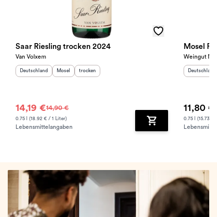
Saar Riesling trocken 2024
Mosel Rie
Van Volxem
Weingut Nik
Herkunftsland
:
Herkunftsregion
Geschmack
:
:
Herkunftslan
Deutschland
Mosel
trocken
Deutschland
14,19 €
11,80 €
14,90 €
0.75 l (18.92 € / 1 Liter)
0.75 l (15.73 € /
Lebensmittelangaben
Lebensmitte
Zum Warenkorb hinz