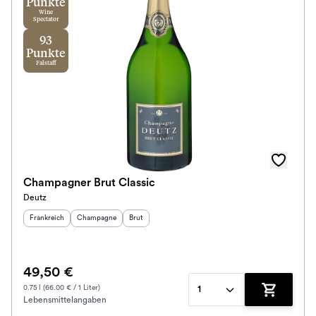
Punkte
Wine
Spectator
93
Punkte
Falstaff
Champagner Brut Classic
Deutz
Herkunftsland
:
Herkunftsregion
Geschmack
:
:
Frankreich
Champagne
Brut
49,50 €
0.75 l (66.00 € / 1 Liter)
1
Lebensmittelangaben
Zum Waren