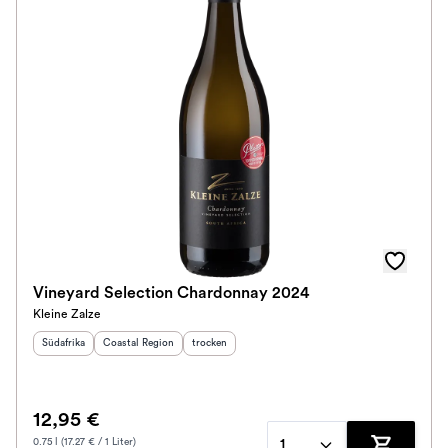
Vineyard Selection Chardonnay 2024
Kleine Zalze
Herkunftsland
Herkunftsregion
:
:
Geschmack
:
Südafrika
Coastal Region
trocken
12,95 €
0.75 l (17.27 € / 1 Liter)
1