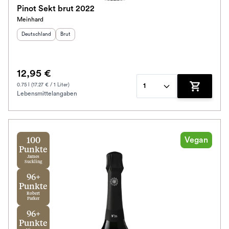
Pinot Sekt brut 2022
Meinhard
Herkunftsland
:
Geschmack
:
Deutschland
Brut
12,95 €
0.75 l (17.27 € / 1 Liter)
1
Lebensmittelangaben
Zum Waren
Vegan
100
Punkte
James
Suckling
96+
Punkte
Robert
Parker
96+
Punkte