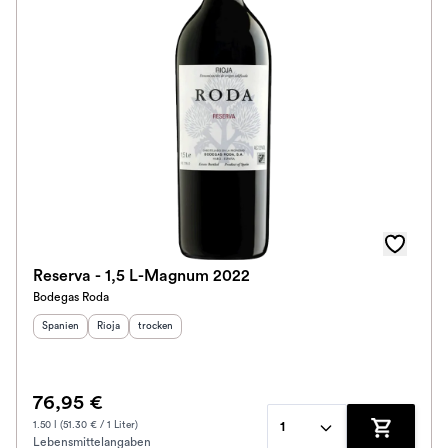
Reserva - 1,5 L-Magnum 2022
Bodegas Roda
Herkunftsland
Herkunftsregion
:
Geschmack
:
:
Spanien
Rioja
trocken
76,95 €
1.50 l (51.30 € / 1 Liter)
1
Lebensmittelangaben
Zum Waren