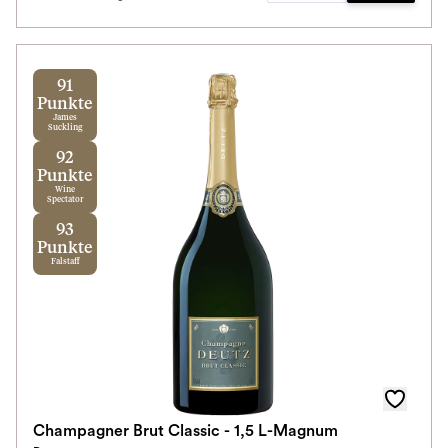
91
Punkte
James
Suckling
92
Punkte
Wine
Spectator
93
Punkte
Falstaff
Champagner Brut Classic - 1,5 L-Magnum