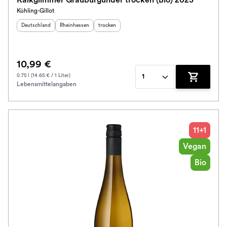
Kalkglimmer Grauburgunder trocken (Bio) 2025
Kühling-Gillot
Herkunftsland
:
Herkunftsregion
:
Geschmack
:
Deutschland
Rheinhessen
trocken
10,99 €
0.75 l (14.65 € / 1 Liter)
1
Lebensmittelangaben
Zum Waren
11+1
Vegan
Bio