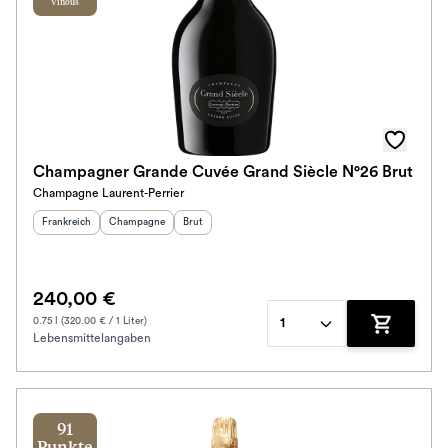
Vinous
Champagner Grande Cuvée Grand Siècle N°26 Brut
Champagne Laurent-Perrier
Herkunftsland
:
Herkunftsregion
Geschmack
:
:
Frankreich
Champagne
Brut
240,00 €
0.75 l (320.00 € / 1 Liter)
1
Lebensmittelangaben
Zum Waren
91