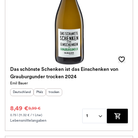
Das schönste Schenken ist das Einschenken von
Grauburgunder trocken 2024
Emil Bauer
Herkunftsland
:
Herkunftsregion
Geschmack
:
:
Deutschland
Pfalz
trocken
8,49 €
9,99 €
0.75 l (11.32 € / 1 Liter)
1
Lebensmittelangaben
Zum Waren