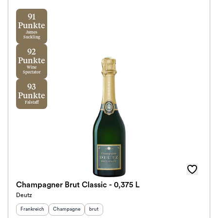
91
Punkte
James
Suckling
92
Punkte
Wine
Spectator
93
Punkte
Falstaff
Champagner Brut Classic - 0,375 L
Deutz
Herkunftsland
:
Herkunftsregion
Geschmack
:
:
Frankreich
Champagne
brut