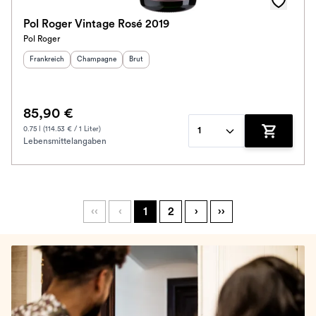
Pol Roger Vintage Rosé 2019
Pol Roger
Herkunftsland
:
Herkunftsregion
Geschmack
:
:
Frankreich
Champagne
Brut
85,90 €
0.75 l (114.53 € / 1 Liter)
1
Lebensmittelangaben
Zum Waren
‹‹
‹
1
2
›
››