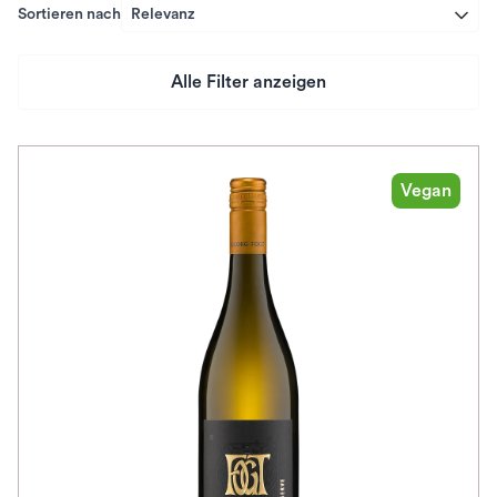
Sortieren nach
Relevanz
Alle Filter anzeigen
Preis
Herkunftsland
Vegan
Rebsorte
Geschmack
Herkunftsregion
Auszeichnungen
Awards