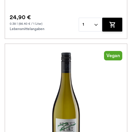
24,90 €
0.38 l (66.40 € / 1 Liter)
1
Lebensmittelangaben
Zum Waren
Vegan