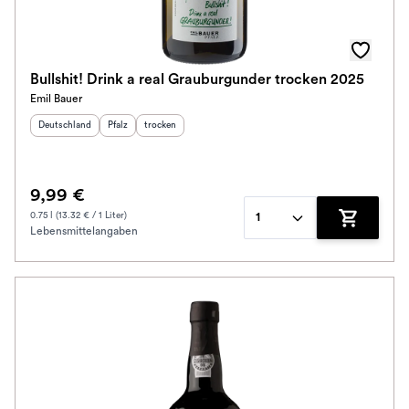
Bullshit! Drink a real Grauburgunder trocken 2025
Emil Bauer
Herkunftsland
:
Herkunftsregion
Geschmack
:
:
Deutschland
Pfalz
trocken
9,99 €
0.75 l (13.32 € / 1 Liter)
1
Lebensmittelangaben
Zum Waren