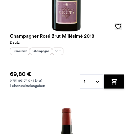
Champagner Rosé Brut Millésimé 2018
Deutz
Herkunftsland
:
Herkunftsregion
Geschmack
:
:
Frankreich
Champagne
brut
69,80 €
0.75 l (93.07 € / 1 Liter)
1
Lebensmittelangaben
Zum Waren