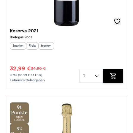
Reserva 2021
Bodegas Roda
Herkunftsland
Herkunftsregion
:
Geschmack
:
:
Spanien
Rioja
trocken
32,99 €
34,90 €
0.75 l (43.99 € / 1 Liter)
1
Lebensmittelangaben
Zum Waren
91
Punkte
James
Suckling
92