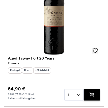
Aged Tawny Port 20 Years
Fonseca
Herkunftsland
Herkunftsregion
:
Geschmack
:
:
Portugal
Douro
süß/edelsüß
54,90 €
0.75 l (73.20 € / 1 Liter)
1
Lebensmittelangaben
Zum Waren