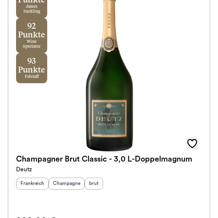
Punkte
James
Suckling
92
Punkte
Wine
Spectator
93
Punkte
Falstaff
Champagner Brut Classic - 3,0 L-Doppelmagnum
Deutz
Herkunftsland
:
Herkunftsregion
Geschmack
:
:
Frankreich
Champagne
brut