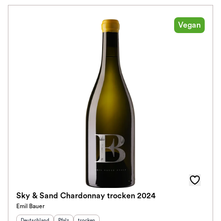
Vegan
Sky & Sand Chardonnay trocken 2024
Emil Bauer
Herkunftsland
:
Herkunftsregion
Geschmack
:
:
Deutschland
Pfalz
trocken