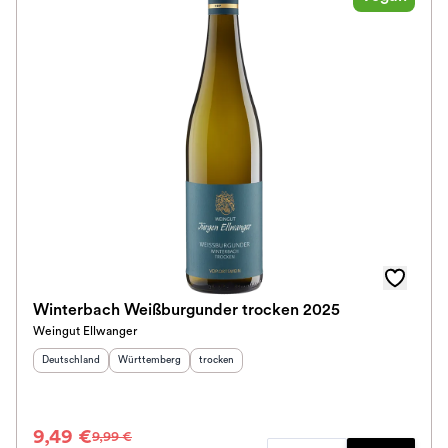
Winterbach Weißburgunder trocken 2025
Weingut Ellwanger
Herkunftsland
:
Herkunftsregion
:
Geschmack
:
Deutschland
Württemberg
trocken
9,49 €
9,99 €