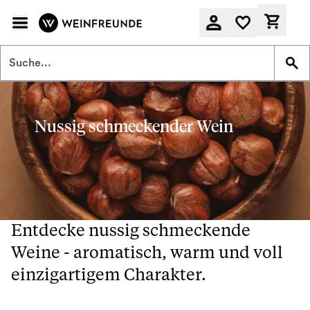
Zum Hauptinhalt springen
Derzeit
Nussig schmeckender Wein
Entdecke nussig schmeckende
Weine - aromatisch, warm und voll
einzigartigem Charakter.