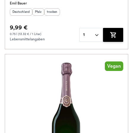
Emil Bauer
Herkunftsland
:
Herkunftsregion
Geschmack
:
:
Deutschland
Pfalz
trocken
9,99 €
0.75 l (13.32 € / 1 Liter)
1
Lebensmittelangaben
Zum Waren
Vegan