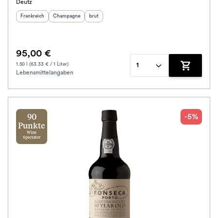
Deutz
Herkunftsland
:
Herkunftsregion
Geschmack
:
:
Frankreich
Champagne
brut
95,00 €
1.50 l (63.33 € / 1 Liter)
1
Lebensmittelangaben
Zum Waren
-5%
90
Punkte
Wine
Spectator