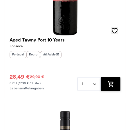
Aged Tawny Port 10 Years
Fonseca
Herkunftsland
Herkunftsregion
:
Geschmack
:
:
Portugal
Douro
süß/edelsüß
28,49 €
29,90 €
0.75 l (37.99 € / 1 Liter)
1
Lebensmittelangaben
Zum Waren