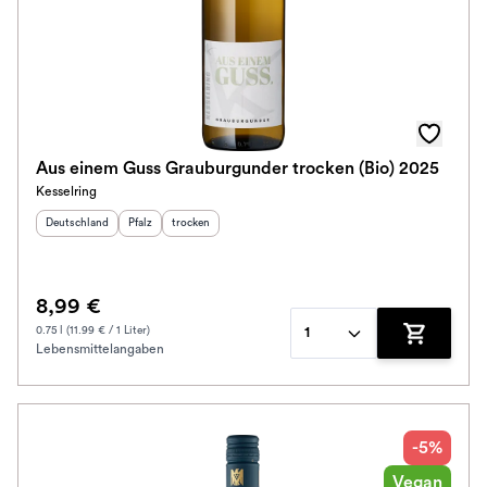
Aus einem Guss Grauburgunder trocken (Bio) 2025
Kesselring
Herkunftsland
:
Herkunftsregion
Geschmack
:
:
Deutschland
Pfalz
trocken
8,99 €
0.75 l (11.99 € / 1 Liter)
1
Lebensmittelangaben
Zum Waren
-5%
Vegan