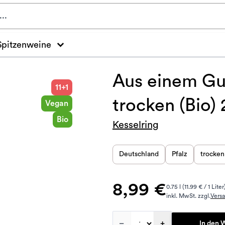
Spitzenweine
Aus einem Gu
11+1
trocken (Bio)
Vegan
Bio
Kesselring
Deutschland
Pfalz
trocken
8,99 €
0.75 l (11.99 € / 1 Liter
inkl. MwSt. zzgl.
Vers
–
+
In den 