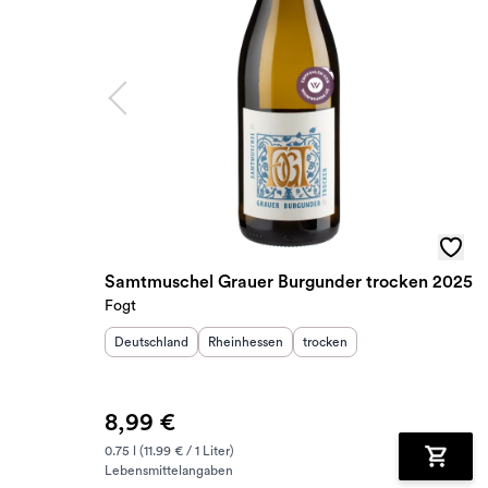
Samtmuschel Grauer Burgunder trocken 2025
Fogt
Herkunftsland
:
Herkunftsregion
Geschmack
:
:
Deutschland
Rheinhessen
trocken
8,99 €
0.75 l (11.99 € / 1 Liter)
Lebensmittelangaben
Zum Wa