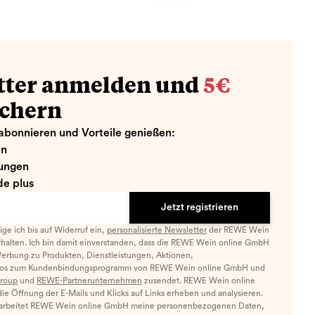
tter anmelden und
5€
ichern
abonnieren und Vorteile genießen:
en
ungen
e plus
Jetzt registrieren
llige ich bis auf Widerruf ein,
personalisierte Newsletter
der REWE Wein
halten. Ich bin damit einverstanden, dass die REWE Wein online GmbH
Werbung zu Produkten, Dienstleistungen, Aktionen,
nfos zum Kundenbindungsprogramm von REWE Wein online GmbH und
roup
und
REWE-Partnerunternehmen
zusendet. REWE Wein online
e Öffnung der E-Mails und Klicks auf Links erheben und analysieren.
arbeitet REWE Wein online GmbH meine personenbezogenen Daten,