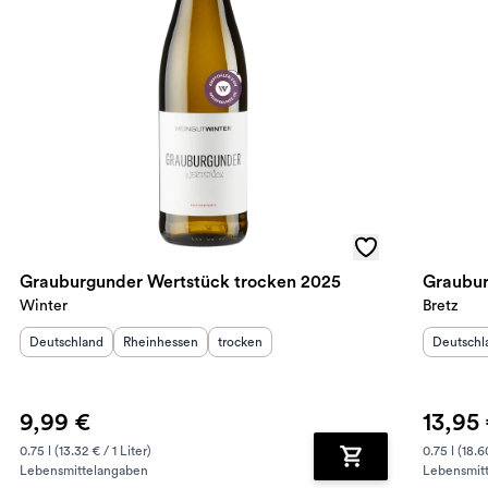
Grauburgunder Wertstück trocken 2025
Graubur
Winter
Bretz
Herkunftsland
:
Herkunftsregion
Geschmack
:
:
Herkunft
Deutschland
Rheinhessen
trocken
Deutschl
9,99 €
13,95
0.75 l (13.32 € / 1 Liter)
0.75 l (18.6
Lebensmittelangaben
Lebensmit
renkorb hinzufügen
Zum Warenkorb hin