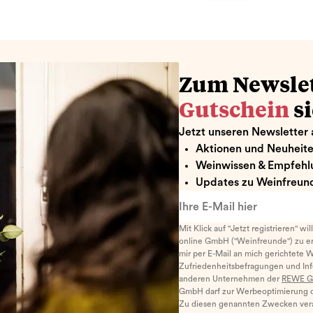
Zum Newsle
Gutschein
s
Jetzt unseren Newsletter 
Aktionen und Neuheit
Weinwissen & Empfehl
Updates zu Weinfreund
Ihre E-Mail hier
Mit Klick auf "Jetzt registrieren" wi
online GmbH ("Weinfreunde") zu er
mir per E-Mail an mich gerichtete 
Zufriedenheitsbefragungen und I
anderen Unternehmen der
REWE G
GmbH darf zur Werbeoptimierung di
Zu diesen genannten Zwecken ver