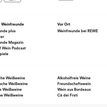
 Weinfreunde
Vor Ort
unde plus
Weinfreunde bei REWE
ter
unde Magazin
f Wein Podcast
piele
sche Weißweine
Alkoholfreie Weine
ische Weißweine
Freundschaftswein
e Weißweine
Wein aus Bordeaux
he Weißweine
Cà dei Frati