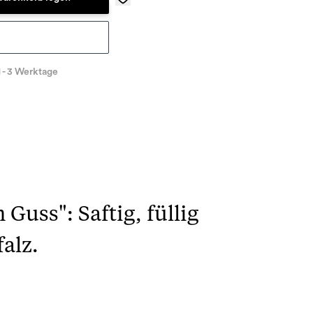
n
1 - 3 Werktage
Guss": Saftig, füllig
alz.