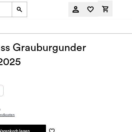
Derzeit befi
ss Grauburgunder
 2025
)
andkosten
Warenkorb legen