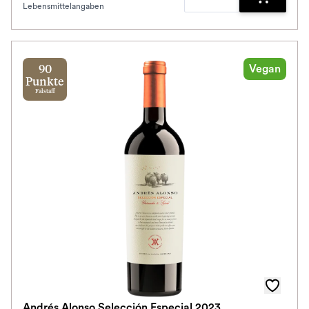
Lebensmittelangaben
Zum Waren
Vegan
90
Punkte
Falstaff
Andrés Alonso Selección Especial 2023