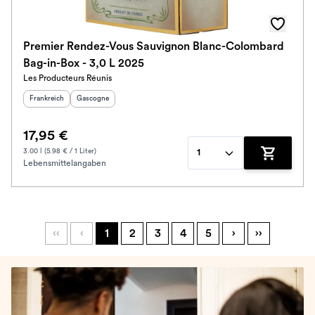
Premier Rendez-Vous Sauvignon Blanc-Colombard
Bag-in-Box - 3,0 L 2025
Les Producteurs Réunis
Herkunftsland
:
Herkunftsregion
:
Frankreich
Gascogne
17,95 €
3.00 l (5.98 € / 1 Liter)
1
Lebensmittelangaben
Zum Waren
‹‹
‹
1
2
3
4
5
›
››