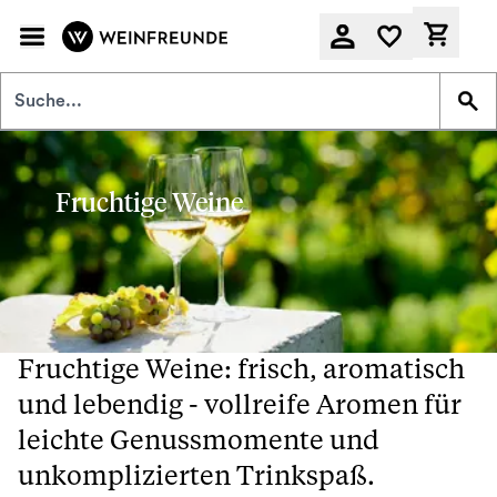
Zum Hauptinhalt springen
Derzeit
Fruchtige Weine
Fruchtige Weine: frisch, aromatisch
und lebendig - vollreife Aromen für
leichte Genussmomente und
unkomplizierten Trinkspaß.