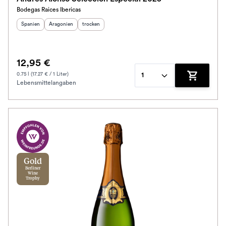
Bodegas Raices Ibericas
Herkunftsland
Herkunftsregion
:
Geschmack
:
:
Spanien
Aragonien
trocken
12,95 €
0.75 l (17.27 € / 1 Liter)
1
Lebensmittelangaben
Zum Waren
Gold
Berliner
Wine
Trophy