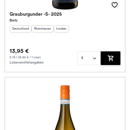
Grauburgunder -S- 2025
Bretz
Herkunftsland
:
Herkunftsregion
:
Geschmack
:
Deutschland
Rheinhessen
trocken
13,95 €
0.75 l (18.60 € / 1 Liter)
1
Lebensmittelangaben
Zum Waren