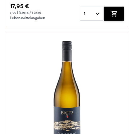
17,95 €
3.00 l (5.98 € / 1 Liter)
1
Lebensmittelangaben
Zum Waren