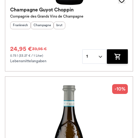
Champagne Guyot Choppin
Compagnie des Grands Vins de Champagne
Herkunftsland
:
Herkunftsregion
Geschmack
:
:
Frankreich
Champagne
brut
24,95 €
39,95 €
0.75 l (33.27 € / 1 Liter)
1
Lebensmittelangaben
Zum Waren
-10%