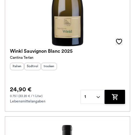
Winkl Sauvignon Blanc 2025
Cantina Terlan
Herkunftsland
Herkunftsregion
:
Geschmack
:
:
Italien
Südtirol
trocken
24,90 €
0.75 l (33.20 € / 1 Liter)
1
Lebensmittelangaben
Zum Waren