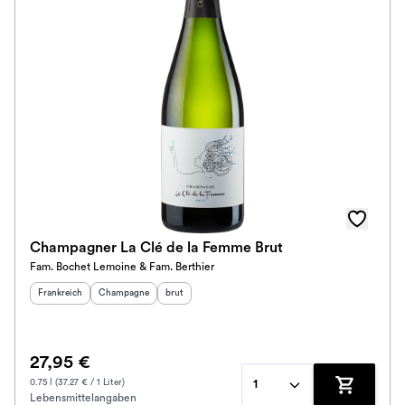
Champagner La Clé de la Femme Brut
Fam. Bochet Lemoine & Fam. Berthier
Herkunftsland
:
Herkunftsregion
Geschmack
:
:
Frankreich
Champagne
brut
27,95 €
0.75 l (37.27 € / 1 Liter)
1
Lebensmittelangaben
Zum Waren