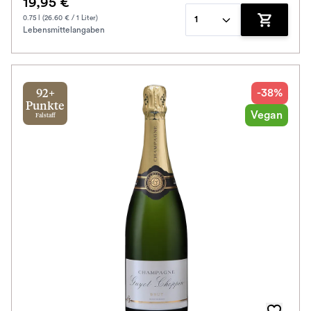
19,95 €
0.75 l (26.60 € / 1 Liter)
1
Lebensmittelangaben
Zum Waren
-38%
92+
Punkte
Vegan
Falstaff