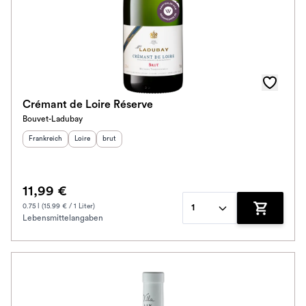
Crémant de Loire Réserve
Bouvet-Ladubay
Herkunftsland
:
Herkunftsregion
Geschmack
:
:
Frankreich
Loire
brut
11,99 €
0.75 l (15.99 € / 1 Liter)
1
Lebensmittelangaben
Zum Waren