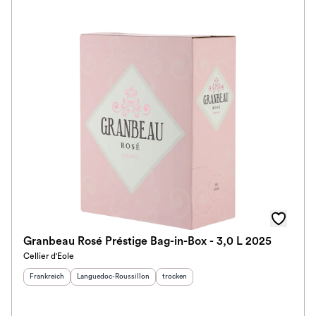
Granbeau Rosé Préstige Bag-in-Box - 3,0 L 2025
Cellier d'Eole
Herkunftsland
:
Herkunftsregion
:
Geschmack
:
Frankreich
Languedoc-Roussillon
trocken