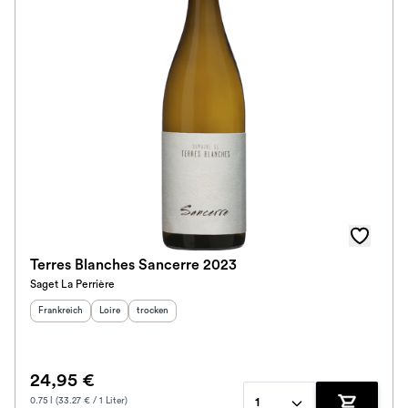
Terres Blanches Sancerre 2023
Saget La Perrière
Herkunftsland
:
Herkunftsregion
Geschmack
:
:
Frankreich
Loire
trocken
24,95 €
0.75 l (33.27 € / 1 Liter)
1