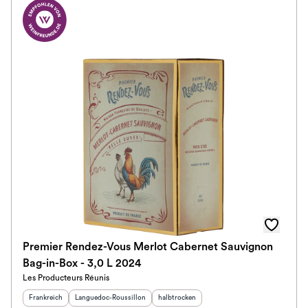
Premier Rendez-Vous Merlot Cabernet Sauvignon
Bag-in-Box - 3,0 L 2024
Les Producteurs Réunis
Herkunftsland
:
Herkunftsregion
:
Geschmack
:
Frankreich
Languedoc-Roussillon
halbtrocken