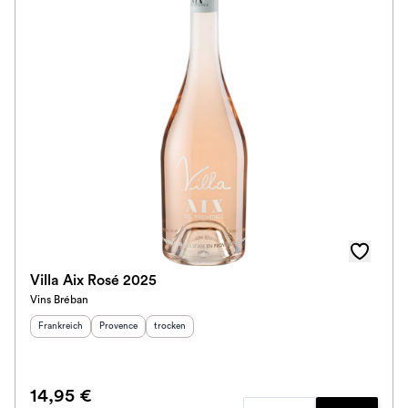
Villa Aix Rosé 2025
Vins Bréban
Herkunftsland
:
Herkunftsregion
Geschmack
:
:
Frankreich
Provence
trocken
14,95 €