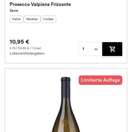
Prosecco Valpiana Frizzante
Serre
Herkunftsland
Herkunftsregion
:
Geschmack
:
:
Italien
Venetien
trocken
10,95 €
0.75 l (14.60 € / 1 Liter)
1
Lebensmittelangaben
Zum Waren
Limitierte Auflage