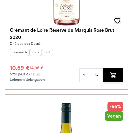
Awards
Farbe
Crémant de Loire Réserve du Marquis Rosé Brut
2020
Schmeckt zu
Château des Cossé
Herkunftsland
:
Herkunftsregion
Geschmack
:
:
Frankreich
Loire
brut
Bio / Vegan
10,59 €
14,95 €
Prickler Art
0.75 l (14.12 € / 1 Liter)
1
Lebensmittelangaben
Zum Waren
Schmeckt nach
Alkoholfrei
-56%
Jahrgang
Vegan
Klassifikation