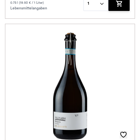
0.75 l (19.93 € / 1 Liter)
1
Lebensmittelangaben
Zum Waren