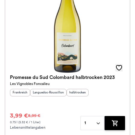
Ausbau
Im Rewe Handel erhältlich
Promesse du Sud Colombard halbtrocken 2023
Les Vignobles Foncalieu
Herkunftsland
:
Herkunftsregion
:
Geschmack
:
Frankreich
Languedoc-Roussillon
halbtrocken
3,99 €
8,99 €
0.75 l (5.32 € / 1 Liter)
1
Lebensmittelangaben
Zum Waren