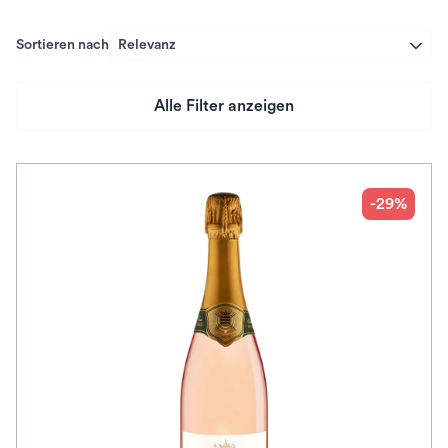
Sortieren nach
Relevanz
Alle Filter anzeigen
Preis
Herkunftsland
-29%
Rebsorte
Geschmack
Herkunftsregion
Subregion
Auszeichnungen