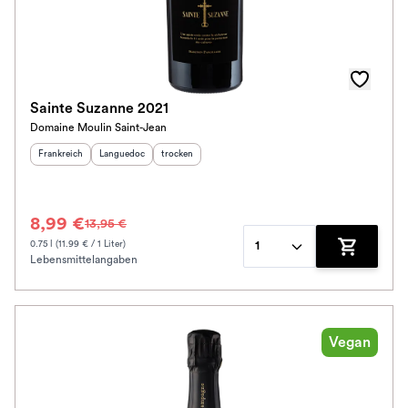
Sainte Suzanne 2021
Domaine Moulin Saint-Jean
Herkunftsland
:
Herkunftsregion
Geschmack
:
:
Frankreich
Languedoc
trocken
8,99 €
13,95 €
0.75 l (11.99 € / 1 Liter)
1
Lebensmittelangaben
Zum Waren
Vegan