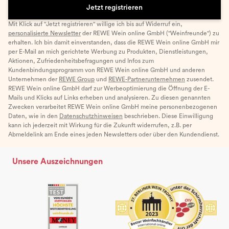
Jetzt registrieren
Mit Klick auf "Jetzt registrieren" willige ich bis auf Widerruf ein,
personalisierte Newsletter
der REWE Wein online GmbH ("Weinfreunde") zu
erhalten. Ich bin damit einverstanden, dass die REWE Wein online GmbH mir
per E-Mail an mich gerichtete Werbung zu Produkten, Dienstleistungen,
Aktionen, Zufriedenheitsbefragungen und Infos zum
Kundenbindungsprogramm von REWE Wein online GmbH und anderen
Unternehmen der
REWE Group
und
REWE-Partnerunternehmen
zusendet.
REWE Wein online GmbH darf zur Werbeoptimierung die Öffnung der E-
Mails und Klicks auf Links erheben und analysieren. Zu diesen genannten
Zwecken verarbeitet REWE Wein online GmbH meine personenbezogenen
Daten, wie in den
Datenschutzhinweisen
beschrieben. Diese Einwilligung
kann ich jederzeit mit Wirkung für die Zukunft widerrufen, z.B. per
Abmeldelink am Ende eines jeden Newsletters oder über den Kundendienst.
Unsere Auszeichnungen