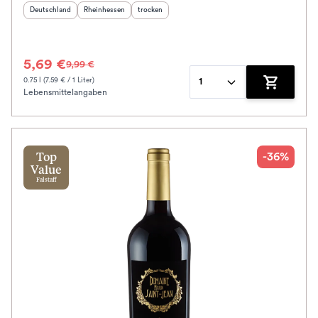
Herkunftsland
:
Herkunftsregion
:
Geschmack
:
Deutschland
Rheinhessen
trocken
5,69 €
9,99 €
0.75 l (7.59 € / 1 Liter)
1
Lebensmittelangaben
Zum Waren
-36%
Top
Value
Falstaff