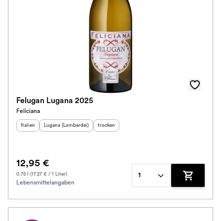
Felugan Lugana 2025
Feliciana
Herkunftsland
Herkunftsregion
:
:
Geschmack
:
Italien
Lugana (Lombardei)
trocken
12,95 €
0.75 l (17.27 € / 1 Liter)
1
Lebensmittelangaben
Zum Waren