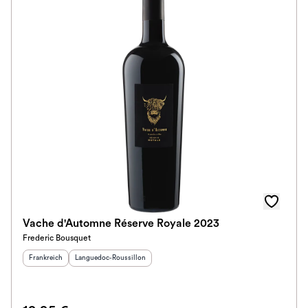
Vache d'Automne Réserve Royale 2023
Frederic Bousquet
Herkunftsland
:
Herkunftsregion
:
Frankreich
Languedoc-Roussillon