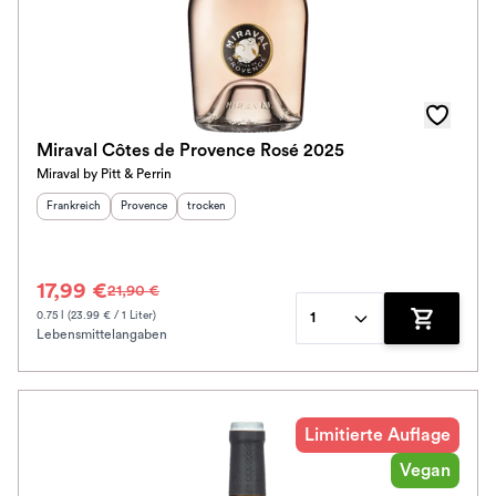
Miraval Côtes de Provence Rosé 2025
Miraval by Pitt & Perrin
Herkunftsland
:
Herkunftsregion
Geschmack
:
:
Frankreich
Provence
trocken
17,99 €
21,90 €
0.75 l (23.99 € / 1 Liter)
1
Lebensmittelangaben
Zum Waren
Limitierte Auflage
Vegan