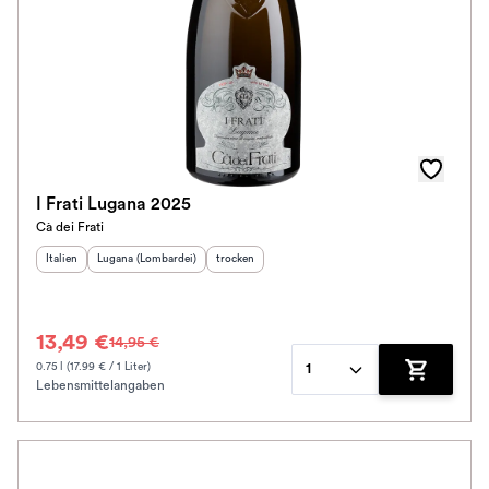
I Frati Lugana 2025
Cà dei Frati
Herkunftsland
Herkunftsregion
:
:
Geschmack
:
Italien
Lugana (Lombardei)
trocken
13,49 €
14,95 €
0.75 l (17.99 € / 1 Liter)
1
Lebensmittelangaben
Zum Waren