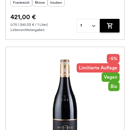
Herkunftsland
Herkunftsregion
:
Geschmack
:
:
Frankreich
Rhône
trocken
421,00 €
0.75 l (561.33 € / 1 Liter)
1
Lebensmittelangaben
enkorb hinzufügen
Zum Waren
-5%
Limitierte Auflage
Vegan
Bio