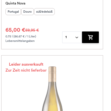
Quinta Nova
Herkunftsland
Herkunftsregion
:
Geschmack
:
:
Portugal
Douro
süß/edelsüß
65,00 €
69,95 €
0.75 l (86.67 € / 1 Liter)
1
Lebensmittelangaben
korb hinzufügen
Zum Warenko
Leider ausverkauft
Zur Zeit nicht lieferbar