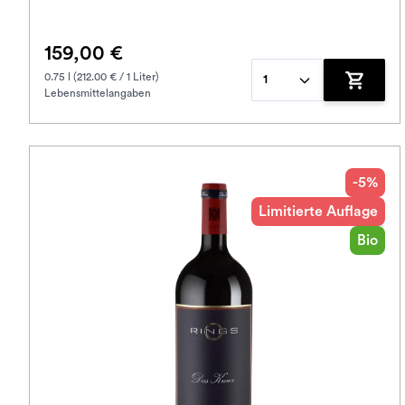
159,00 €
0.75 l (212.00 € / 1 Liter)
1
Lebensmittelangaben
Zum War
-5%
Limitierte Auflage
Bio