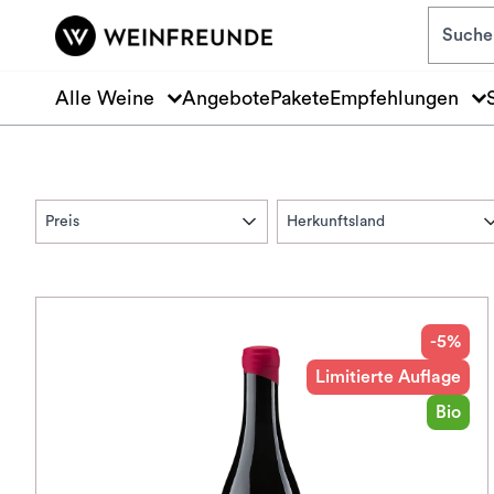
Zum Hauptinhalt springen
Alle Weine
Angebote
Pakete
Empfehlungen
Preis
Herkunftsland
-5%
Limitierte Auflage
Bio