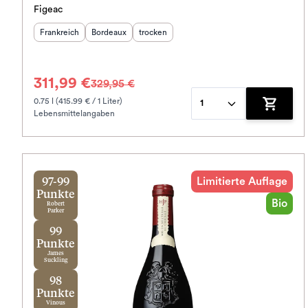
Figeac
Herkunftsland
Herkunftsregion
:
Geschmack
:
:
Frankreich
Bordeaux
trocken
311,99 €
329,95 €
0.75 l (415.99 € / 1 Liter)
1
Lebensmittelangaben
Zum War
Limitierte Auflage
97-99
Punkte
Bio
Robert
Parker
99
Punkte
James
Suckling
98
Punkte
Vinous