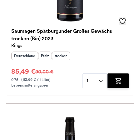
Saumagen Spätburgunder Großes Gewächs
trocken (Bio) 2023
Rings
Herkunftsland
:
Herkunftsregion
Geschmack
:
:
Deutschland
Pfalz
trocken
85,49 €
90,00 €
0.75 l (113.99 € / 1 Liter)
1
Lebensmittelangaben
enkorb hinzufügen
Zum Waren