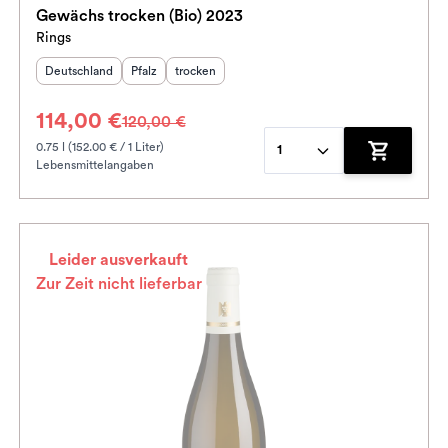
Gewächs trocken (Bio) 2023
Rings
Herkunftsland
:
Herkunftsregion
Geschmack
:
:
Deutschland
Pfalz
trocken
114,00 €
120,00 €
0.75 l (152.00 € / 1 Liter)
1
Lebensmittelangaben
enkorb hinzufügen
Zum Waren
Leider ausverkauft
Zur Zeit nicht lieferbar