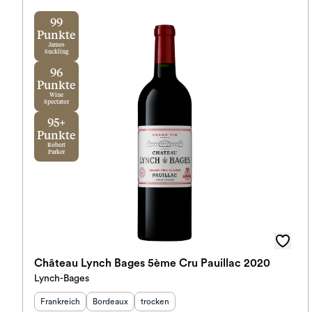
99
Punkte
James
Suckling
96
Punkte
Wine
Spectator
95+
Punkte
Robert
Parker
Château Lynch Bages 5ème Cru Pauillac 2020
Lynch-Bages
Herkunftsland
Herkunftsregion
:
Geschmack
:
:
Frankreich
Bordeaux
trocken