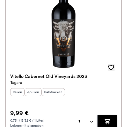
Vitello Cabernet Old Vineyards 2023
Tagaro
Herkunftsland
Herkunftsregion
:
Geschmack
:
:
Italien
Apulien
halbtrocken
9,99 €
0.75 l (13.32 € / 1 Liter)
1
Lebensmittelangaben
enkorb hinzufügen
Zum Waren