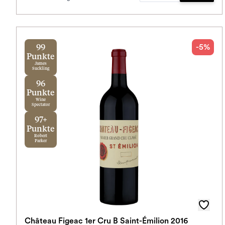
-5%
99
Punkte
James
Suckling
96
Punkte
Wine
Spectator
97+
Punkte
Robert
Parker
Château Figeac 1er Cru B Saint-Émilion 2016