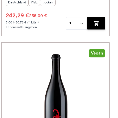
Herkunftsland
:
Herkunftsregion
Geschmack
:
:
Deutschland
Pfalz
trocken
242,29 €
255,00 €
3.00 l (80.76 € / 1 Liter)
1
Lebensmittelangaben
korb hinzufügen
Zum Warenko
Vegan