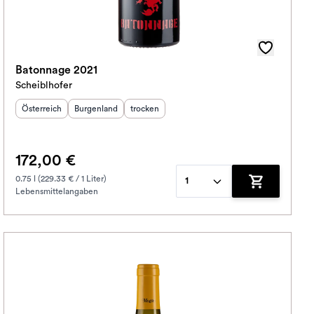
Batonnage 2021
Scheiblhofer
Herkunftsland
Herkunftsregion
:
Geschmack
:
:
Österreich
Burgenland
trocken
172,00 €
0.75 l (229.33 € / 1 Liter)
1
Lebensmittelangaben
korb hinzufügen
Zum Warenko