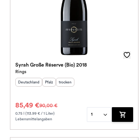
Syrah Große Réserve (Bio) 2018
Rings
Herkunftsland
:
Herkunftsregion
Geschmack
:
:
Deutschland
Pfalz
trocken
85,49 €
90,00 €
0.75 l (113.99 € / 1 Liter)
1
Lebensmittelangaben
Zum War