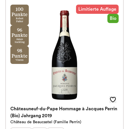
Limitierte Auflage
100
Punkte
Bio
Robert
Parker
96
Punkte
James
Suckling
98
Punkte
Vinous
Châteauneuf-du-Pape Hommage à Jacques Perrin
(Bio) Jahrgang 2019
Château de Beaucastel (Famille Perrin)