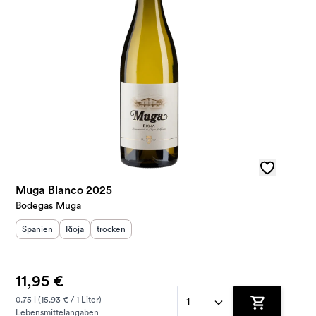
Muga Blanco 2025
Bodegas Muga
Herkunftsland
Herkunftsregion
:
Geschmack
:
:
Spanien
Rioja
trocken
11,95 €
0.75 l (15.93 € / 1 Liter)
1
Lebensmittelangaben
korb hinzufügen
Zum Warenko