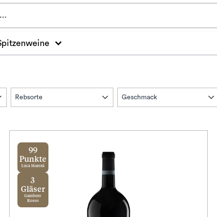
Spitzenweine
Rebsorte
Geschmack
99
Punkte
Luca Maroni
3
Gläser
Gambero
Rosso