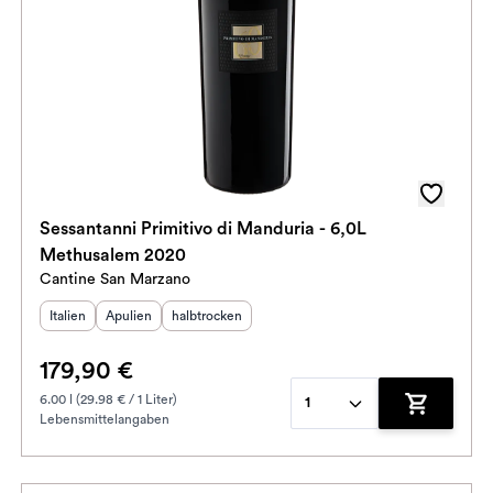
Sessantanni Primitivo di Manduria - 6,0L
Methusalem 2020
Cantine San Marzano
Herkunftsland
Herkunftsregion
:
Geschmack
:
:
Italien
Apulien
halbtrocken
179,90 €
6.00 l (29.98 € / 1 Liter)
1
Lebensmittelangaben
enkorb hinzufügen
Zum Waren