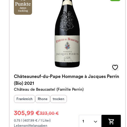
Punkte
James
Suckling
Châteauneuf-du-Pape Hommage à Jacques Perrin
(Bio) 2021
Château de Beaucastel (Famille Perrin)
Herkunftsland
Herkunftsregion
:
Geschmack
:
:
Frankreich
Rhone
trocken
305,99 €
323,00 €
0.75 l (407.99 € / 1 Liter)
1
Lebensmittelangaben
Zum War