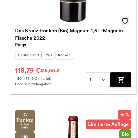
Das Kreuz trocken (Bio) Magnum 1,5 L-Magnum
Flasche 2022
Rings
Herkunftsland
:
Herkunftsregion
Geschmack
:
:
Deutschland
Pfalz
trocken
118,79 €
125,00 €
1.50 l (79.19 € / 1 Liter)
1
Lebensmittelangaben
Zum War
-5%
97
Punkte
Limitierte Auflage
Robert
Parker
Bio
96