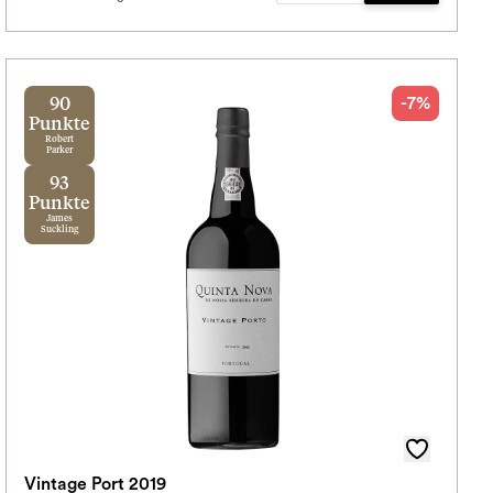
-7%
90
Punkte
Robert
Parker
93
Punkte
James
Suckling
Vintage Port 2019