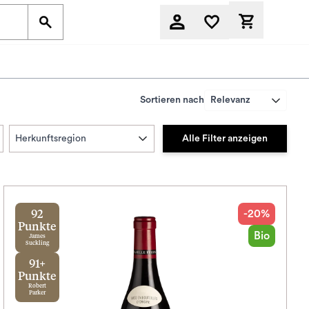
Derzeit befi
Sortieren nach
Relevanz
Alle Filter anzeigen
Herkunftsregion
-20%
92
Punkte
Bio
James
Suckling
91+
Punkte
Robert
Parker