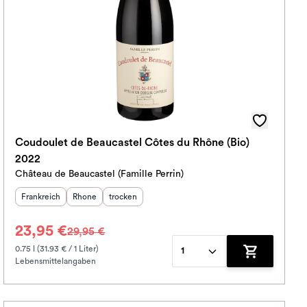
Coudoulet de Beaucastel Côtes du Rhône (Bio)
2022
Château de Beaucastel (Famille Perrin)
Herkunftsland
Herkunftsregion
:
Geschmack
:
:
Frankreich
Rhone
trocken
23,95 €
29,95 €
0.75 l (31.93 € / 1 Liter)
1
Lebensmittelangaben
korb hinzufügen
Zum Warenko