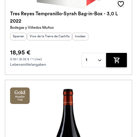
Tres Reyes Tempranillo-Syrah Bag-in-Box - 3,0 L
2022
Bodegas y Viñedos Muñoz
Herkunftsland
Herkunftsregion
:
:
Geschmack
:
Spanien
Vino de la Tierra de Castilla
trocken
18,95 €
3.00 l (6.32 € / 1 Liter)
1
Lebensmittelangaben
Zum Waren
Gold
Mundus
Vini