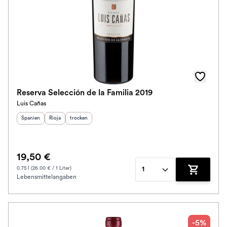
Reserva Selección de la Familia 2019
Luis Cañas
Herkunftsland
Herkunftsregion
:
Geschmack
:
:
Spanien
Rioja
trocken
19,50 €
0.75 l (26.00 € / 1 Liter)
1
Lebensmittelangaben
Zum Waren
-5%