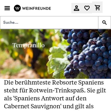
Zum Hauptinhalt springen
Derzeit
Tempranillo
Die berühmteste Rebsorte Spaniens
steht für Rotwein-Trinkspaß. Sie gilt
als 'Spaniens Antwort auf den
Cabernet Sauvignon' und gilt als