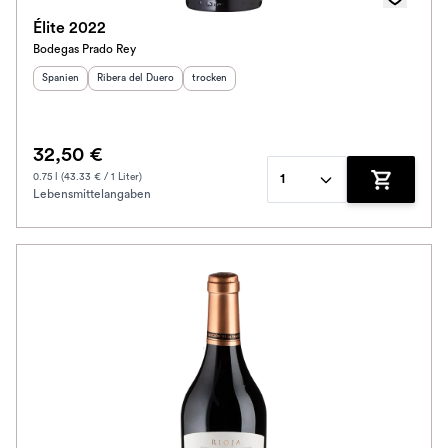
Élite 2022
Bodegas Prado Rey
Herkunftsland
Herkunftsregion
:
:
Geschmack
:
Spanien
Ribera del Duero
trocken
32,50 €
0.75 l (43.33 € / 1 Liter)
1
Lebensmittelangaben
Zum Waren