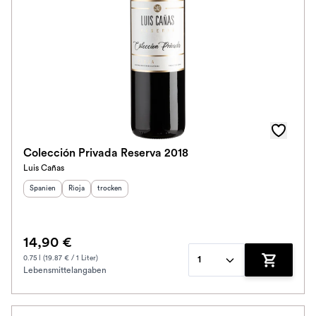
Colección Privada Reserva 2018
Luis Cañas
Herkunftsland
Herkunftsregion
:
Geschmack
:
:
Spanien
Rioja
trocken
14,90 €
0.75 l (19.87 € / 1 Liter)
1
Lebensmittelangaben
Zum Waren