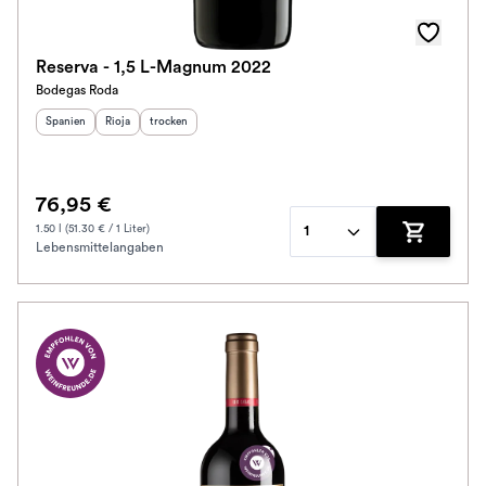
Reserva - 1,5 L-Magnum 2022
Bodegas Roda
Herkunftsland
Herkunftsregion
:
Geschmack
:
:
Spanien
Rioja
trocken
76,95 €
1.50 l (51.30 € / 1 Liter)
1
Lebensmittelangaben
Zum Waren