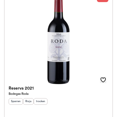
Reserva 2021
Bodegas Roda
Herkunftsland
Herkunftsregion
:
Geschmack
:
:
Spanien
Rioja
trocken