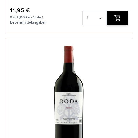
11,95 €
0.75 l (15.93 € / 1 Liter)
1
Lebensmittelangaben
Zum Waren