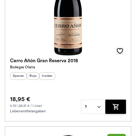
Cerro Añón Gran Reserva 2018
Bodegas Olarra
Herkunftsland
Herkunftsregion
:
Geschmack
:
:
Spanien
Rioja
trocken
18,95 €
0.75 l (25.27 € / 1 Liter)
1
Lebensmittelangaben
Zum Waren