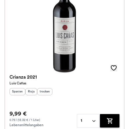
Crianza 2021
Luis Cañas
Herkunftsland
Herkunftsregion
:
Geschmack
:
:
Spanien
Rioja
trocken
9,99 €
0.75 l (13.32 € / 1 Liter)
1
Lebensmittelangaben
Zum Waren