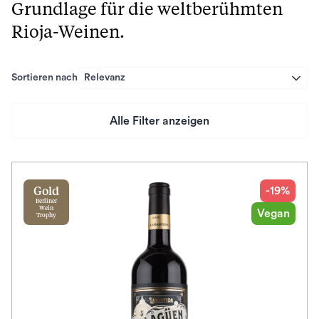
Grundlage für die weltberühmten
Rioja-Weinen.
Sortieren nach
Relevanz
Alle Filter anzeigen
Preis
Herkunftsland
-19%
Gold
Berliner
Wein
Vegan
Trophy
Rebsorte
Geschmack
Herkunftsregion