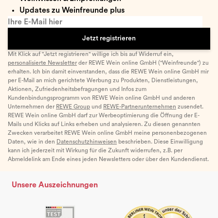
Updates zu Weinfreunde plus
Ihre E-Mail hier
Jetzt registrieren
Mit Klick auf "Jetzt registrieren" willige ich bis auf Widerruf ein,
personalisierte Newsletter
der REWE Wein online GmbH ("Weinfreunde") zu
erhalten. Ich bin damit einverstanden, dass die REWE Wein online GmbH mir
per E-Mail an mich gerichtete Werbung zu Produkten, Dienstleistungen,
Aktionen, Zufriedenheitsbefragungen und Infos zum
Kundenbindungsprogramm von REWE Wein online GmbH und anderen
Unternehmen der
REWE Group
und
REWE-Partnerunternehmen
zusendet.
REWE Wein online GmbH darf zur Werbeoptimierung die Öffnung der E-
Mails und Klicks auf Links erheben und analysieren. Zu diesen genannten
Zwecken verarbeitet REWE Wein online GmbH meine personenbezogenen
Daten, wie in den
Datenschutzhinweisen
beschrieben. Diese Einwilligung
kann ich jederzeit mit Wirkung für die Zukunft widerrufen, z.B. per
Abmeldelink am Ende eines jeden Newsletters oder über den Kundendienst.
Unsere Auszeichnungen