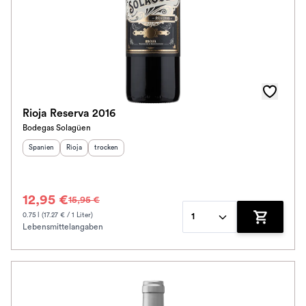
Auszeichnungen
Awards
Farbe
Schmeckt zu
Rioja Reserva 2016
Bodegas Solagüen
Bio / Vegan
Herkunftsland
Herkunftsregion
:
Geschmack
:
:
Spanien
Rioja
trocken
Schmeckt nach
12,95 €
15,95 €
Alkoholfrei
0.75 l (17.27 € / 1 Liter)
1
Lebensmittelangaben
Zum Waren
Jahrgang
Klassifikation
Ausbau