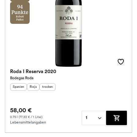
94
Punkte
Robert
Parker
Roda I Reserva 2020
Bodegas Roda
Herkunftsland
Herkunftsregion
:
Geschmack
:
:
Spanien
Rioja
trocken
58,00 €
0.75 l (77.33 € / 1 Liter)
1
Lebensmittelangaben
Zum Waren