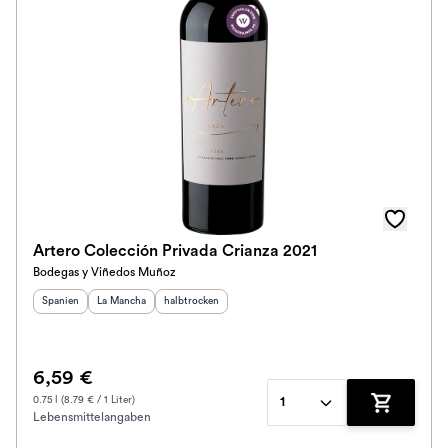
Artero Colección Privada Crianza 2021
Bodegas y Viñedos Muñoz
Herkunftsland
Herkunftsregion
:
Geschmack
:
:
Spanien
La Mancha
halbtrocken
6,59 €
0.75 l (8.79 € / 1 Liter)
1
Lebensmittelangaben
Zum Waren