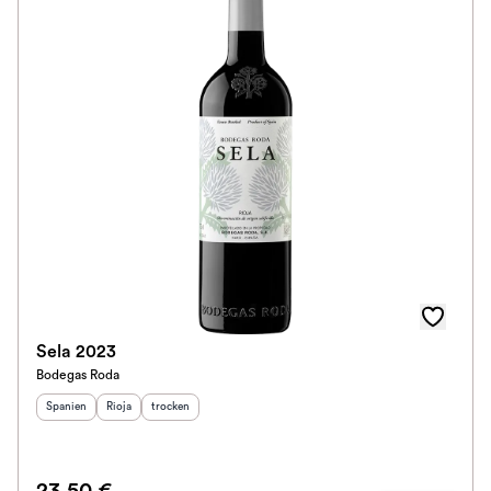
Im Rewe Handel erhältlich
Sela 2023
Bodegas Roda
Herkunftsland
Herkunftsregion
:
Geschmack
:
:
Spanien
Rioja
trocken