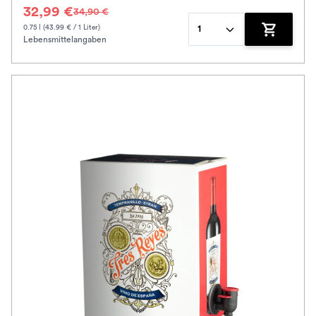
32,99 €
34,90 €
0.75 l (43.99 € / 1 Liter)
1
Lebensmittelangaben
Zum Waren