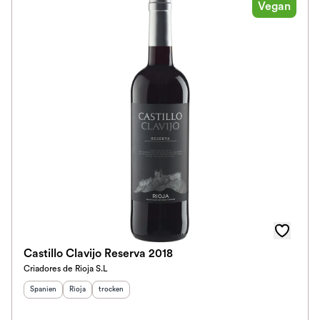
Vegan
Castillo Clavijo Reserva 2018
Criadores de Rioja S.L
Herkunftsland
Herkunftsregion
:
Geschmack
:
:
Spanien
Rioja
trocken