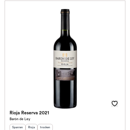
Rioja Reserva 2021
Barón de Ley
Herkunftsland
Herkunftsregion
:
Geschmack
:
:
Spanien
Rioja
trocken