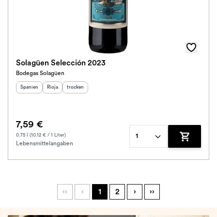
Solagüen Selección 2023
Bodegas Solagüen
Herkunftsland
Herkunftsregion
:
Geschmack
:
:
Spanien
Rioja
trocken
7,59 €
0.75 l (10.12 € / 1 Liter)
1
Lebensmittelangaben
Zum Waren
‹‹
‹
1
2
›
››