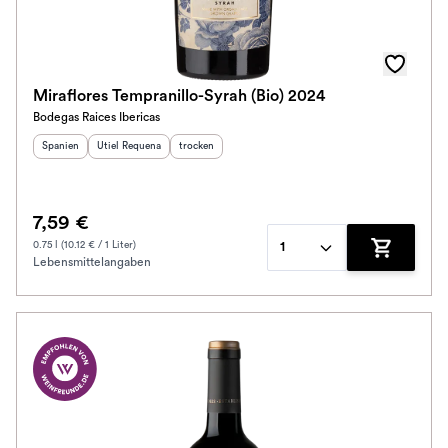
Miraflores Tempranillo-Syrah (Bio) 2024
Bodegas Raices Ibericas
Herkunftsland
Herkunftsregion
:
:
Geschmack
:
Spanien
Utiel Requena
trocken
7,59 €
0.75 l (10.12 € / 1 Liter)
1
Lebensmittelangaben
Zum Waren