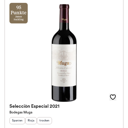
95
Punkte
James
Suckling
Selecciòn Especial 2021
Bodegas Muga
Herkunftsland
Herkunftsregion
:
Geschmack
:
:
Spanien
Rioja
trocken