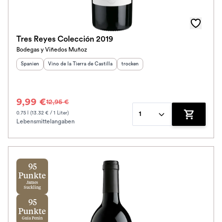
Tres Reyes Colección 2019
Bodegas y Viñedos Muñoz
Herkunftsland
Herkunftsregion
:
:
Geschmack
:
Spanien
Vino de la Tierra de Castilla
trocken
9,99 €
12,95 €
0.75 l (13.32 € / 1 Liter)
1
Lebensmittelangaben
Zum Waren
95
Punkte
James
Suckling
95
Punkte
Guia Penin