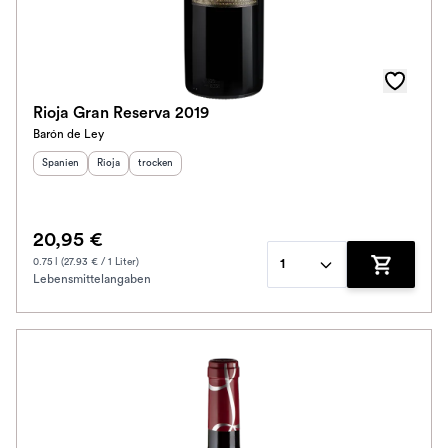
Rioja Gran Reserva 2019
Barón de Ley
Herkunftsland
Herkunftsregion
:
Geschmack
:
:
Spanien
Rioja
trocken
20,95 €
0.75 l (27.93 € / 1 Liter)
1
Lebensmittelangaben
Zum Waren