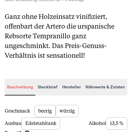
Sofort versandfertig. Lieferzeit ca. 1 - 3 Werktage
Ganz ohne Holzeinsatz vinifiziert,
offenbart der Artero die urspanische
Rebsorte Tempranillo ganz
ungeschminkt. Das Preis-Genuss-
Verhältnis ist sensationell!
Beschreibung
Steckbrief
Hersteller
Nährwerte & Zutaten
Beschreibung
Geschmack
beerig
würzig
Ausbau
Edelstahltank
Alkohol
13,5 %