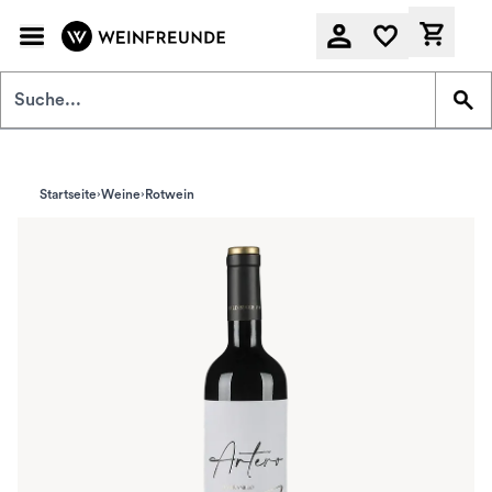
Zum Hauptinhalt springen
Derzeit
Startseite
Weine
Rotwein