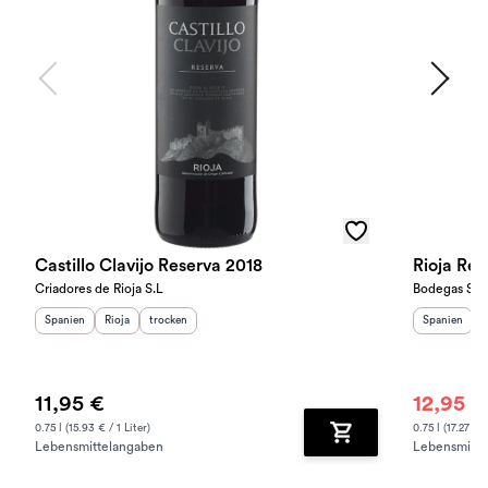
Castillo Clavijo Reserva 2018
Rioja Res
Criadores de Rioja S.L
Bodegas Sol
Herkunftsland
Herkunftsregion
:
Geschmack
:
:
Herkunftslan
H
Spanien
Rioja
trocken
Spanien
R
11,95 €
12,95 €
0.75 l (15.93 € / 1 Liter)
0.75 l (17.27 € /
Lebensmittelangaben
Lebensmitte
Zum Warenkorb hinz