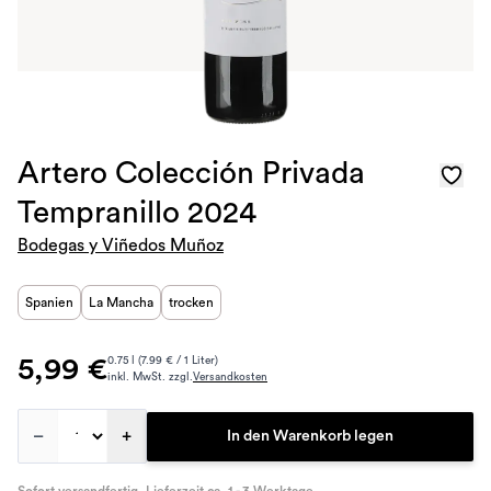
Artero Colección Privada
Tempranillo 2024
Bodegas y Viñedos Muñoz
Spanien
La Mancha
trocken
5,99 €
0.75 l (7.99 € / 1 Liter)
inkl. MwSt. zzgl.
Versandkosten
–
+
In den Warenkorb legen