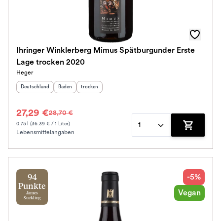
Awards
Farbe
Ihringer Winklerberg Mimus Spätburgunder Erste
Lage trocken 2020
Schmeckt zu
Heger
Herkunftsland
:
Herkunftsregion
Geschmack
:
:
Deutschland
Baden
trocken
Bio / Vegan
27,29 €
28,70 €
Prickler Art
0.75 l (36.39 € / 1 Liter)
1
Lebensmittelangaben
Zum Waren
Schmeckt nach
Alkoholfrei
-5%
94
Jahrgang
Punkte
Vegan
James
Suckling
Klassifikation