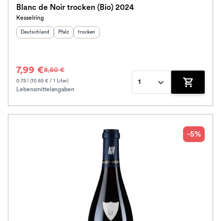
Blanc de Noir trocken (Bio) 2024
Kesselring
Herkunftsland
:
Herkunftsregion
Geschmack
:
:
Deutschland
Pfalz
trocken
7,99 €
8,50 €
0.75 l (10.65 € / 1 Liter)
1
Lebensmittelangaben
Zum Waren
-5%