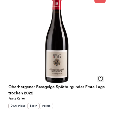
Oberbergener Bassgeige Spätburgunder Erste Lage
trocken 2022
Franz Keller
Herkunftsland
:
Herkunftsregion
Geschmack
:
:
Deutschland
Baden
trocken