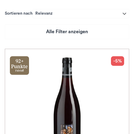
Sortieren nach
Relevanz
Alle Filter anzeigen
Preis
Herkunftsland
-5%
92+
Punkte
Falstaff
Rebsorte
Geschmack
Herkunftsregion
Subregion
Auszeichnungen