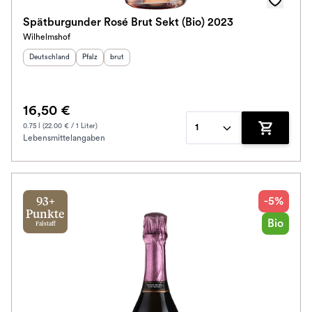
Spätburgunder Rosé Brut Sekt (Bio) 2023
Wilhelmshof
Herkunftsland
:
Herkunftsregion
Geschmack
:
:
Deutschland
Pfalz
brut
16,50 €
0.75 l (22.00 € / 1 Liter)
1
Lebensmittelangaben
Zum Waren
-5%
93+
Punkte
Bio
Falstaff