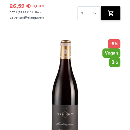
26,59 €
28,00 €
0.75 l (35.45 € / 1 Liter)
1
Lebensmittelangaben
Zum Waren
-5%
Vegan
Bio