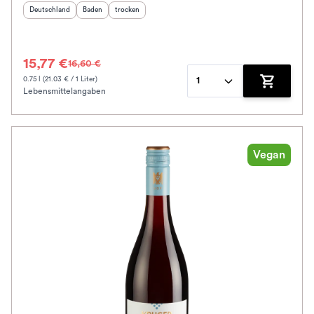
Herkunftsland
:
Herkunftsregion
Geschmack
:
:
Deutschland
Baden
trocken
15,77 €
16,60 €
0.75 l (21.03 € / 1 Liter)
1
Lebensmittelangaben
Zum Waren
Vegan