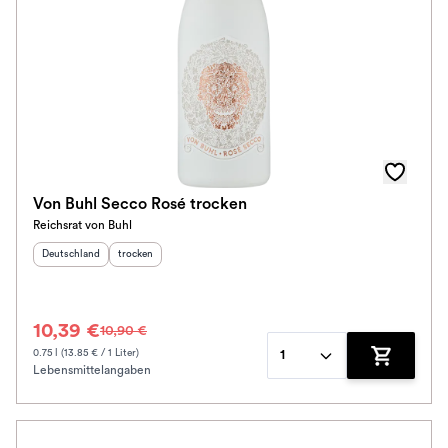
Von Buhl Secco Rosé trocken
Reichsrat von Buhl
Herkunftsland
:
Geschmack
:
Deutschland
trocken
10,39 €
10,90 €
0.75 l (13.85 € / 1 Liter)
1
Lebensmittelangaben
Zum Waren