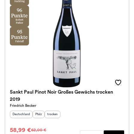
Suckling
96
Punkte
Robert
Parker
95
Punkte
Falstaff
Sankt Paul Pinot Noir Großes Gewächs trocken
2019
Friedrich Becker
Herkunftsland
:
Herkunftsregion
Geschmack
:
:
Deutschland
Pfalz
trocken
58,99 €
62,00 €