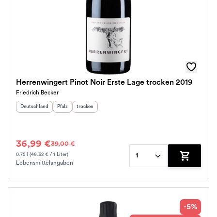
Herrenwingert Pinot Noir Erste Lage trocken 2019
Friedrich Becker
Herkunftsland
:
Herkunftsregion
Geschmack
:
:
Deutschland
Pfalz
trocken
36,99 €
39,00 €
0.75 l (49.32 € / 1 Liter)
1
Lebensmittelangaben
Zum Waren
-5%