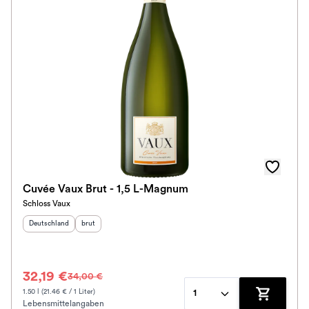
Cuvée Vaux Brut - 1,5 L-Magnum
Schloss Vaux
Herkunftsland
:
Geschmack
:
Deutschland
brut
32,19 €
34,00 €
1.50 l (21.46 € / 1 Liter)
1
Lebensmittelangaben
Zum Waren