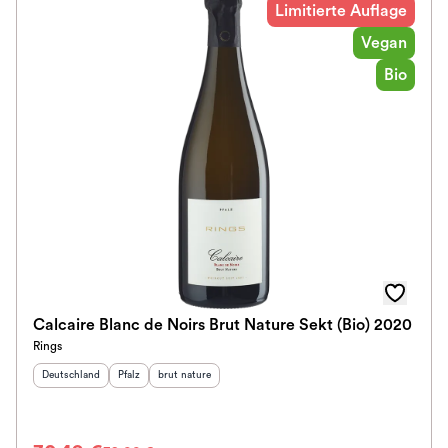
Limitierte Auflage
Vegan
Bio
Calcaire Blanc de Noirs Brut Nature Sekt (Bio) 2020
Rings
Herkunftsland
:
Herkunftsregion
Geschmack
:
:
Deutschland
Pfalz
brut nature