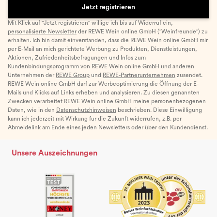
Jetzt registrieren
Mit Klick auf "Jetzt registrieren" willige ich bis auf Widerruf ein,
personalisierte Newsletter
der REWE Wein online GmbH ("Weinfreunde") zu
erhalten. Ich bin damit einverstanden, dass die REWE Wein online GmbH mir
per E-Mail an mich gerichtete Werbung zu Produkten, Dienstleistungen,
Aktionen, Zufriedenheitsbefragungen und Infos zum
Kundenbindungsprogramm von REWE Wein online GmbH und anderen
Unternehmen der
REWE Group
und
REWE-Partnerunternehmen
zusendet.
REWE Wein online GmbH darf zur Werbeoptimierung die Öffnung der E-
Mails und Klicks auf Links erheben und analysieren. Zu diesen genannten
Zwecken verarbeitet REWE Wein online GmbH meine personenbezogenen
Daten, wie in den
Datenschutzhinweisen
beschrieben. Diese Einwilligung
kann ich jederzeit mit Wirkung für die Zukunft widerrufen, z.B. per
Abmeldelink am Ende eines jeden Newsletters oder über den Kundendienst.
Unsere Auszeichnungen