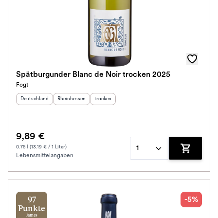
Spätburgunder Blanc de Noir trocken 2025
Fogt
Herkunftsland
:
Herkunftsregion
:
Geschmack
:
Deutschland
Rheinhessen
trocken
9,89 €
0.75 l (13.19 € / 1 Liter)
1
Lebensmittelangaben
Zum Waren
-5%
97
Punkte
James