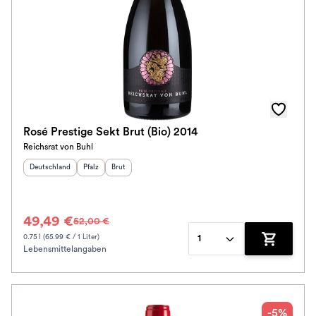
Rosé Prestige Sekt Brut (Bio) 2014
Reichsrat von Buhl
Herkunftsland
:
Herkunftsregion
Geschmack
:
:
Deutschland
Pfalz
Brut
49,49 €
52,00 €
0.75 l (65.99 € / 1 Liter)
1
Lebensmittelangaben
Zum Waren
-5%