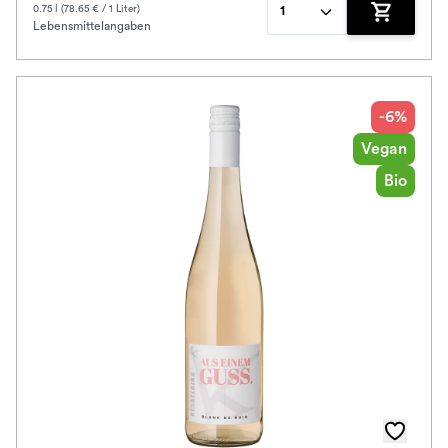
0.75 l (78.65 € / 1 Liter)
1
Lebensmittelangaben
Zum Waren
-6%
Vegan
Bio