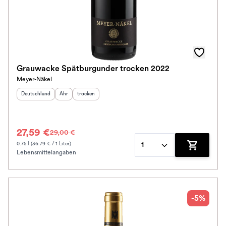
Grauwacke Spätburgunder trocken 2022
Meyer-Näkel
Herkunftsland
:
Herkunftsregion
Geschmack
:
:
Deutschland
Ahr
trocken
27,59 €
29,00 €
0.75 l (36.79 € / 1 Liter)
1
Lebensmittelangaben
Zum Waren
-5%