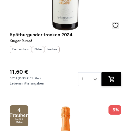
Spätburgunder trocken 2024
Kruger-Rumpf
Herkunftsland
:
Herkunftsregion
Geschmack
:
:
Deutschland
Nahe
trocken
11,50 €
0.75 l (15.33 € / 1 Liter)
1
Lebensmittelangaben
Zum Waren
-5%
4
Trauben
Gault &
Milau