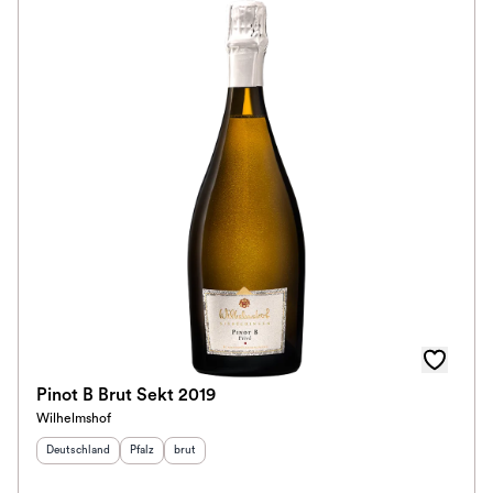
Pinot B Brut Sekt 2019
Wilhelmshof
Herkunftsland
:
Herkunftsregion
Geschmack
:
:
Deutschland
Pfalz
brut