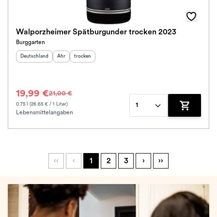
Walporzheimer Spätburgunder trocken 2023
Burggarten
Herkunftsland
:
Herkunftsregion
Geschmack
:
:
Deutschland
Ahr
trocken
19,99 €
21,00 €
0.75 l (26.65 € / 1 Liter)
1
Lebensmittelangaben
Zum Waren
‹‹
‹
1
2
3
›
››