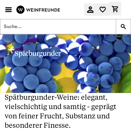
Zum Hauptinhalt springen
Derzeit
Spätburgunder
Spätburgunder-Weine: elegant,
vielschichtig und samtig - geprägt
von feiner Frucht, Substanz und
besonderer Finesse.