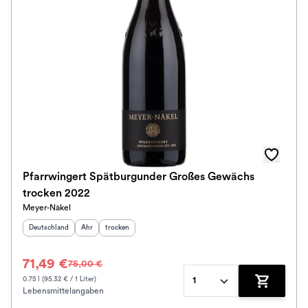
Ausbau
Im Rewe Handel erhältlich
Pfarrwingert Spätburgunder Großes Gewächs
trocken 2022
Meyer-Näkel
Herkunftsland
:
Herkunftsregion
Geschmack
:
:
Deutschland
Ahr
trocken
71,49 €
75,00 €
0.75 l (95.32 € / 1 Liter)
1
Lebensmittelangaben
Zum Waren