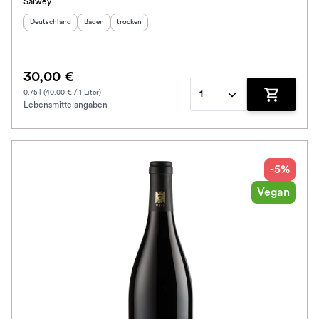
Salwey
Herkunftsland
:
Herkunftsregion
Geschmack
:
:
Deutschland
Baden
trocken
30,00 €
0.75 l (40.00 € / 1 Liter)
1
Lebensmittelangaben
Zum Waren
-5%
Vegan