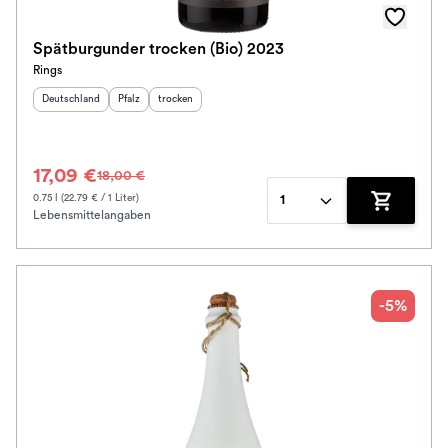
Spätburgunder trocken (Bio) 2023
Rings
Herkunftsland
:
Herkunftsregion
Geschmack
:
:
Deutschland
Pfalz
trocken
17,09 €
18,00 €
0.75 l (22.79 € / 1 Liter)
1
Lebensmittelangaben
Zum Waren
-5%