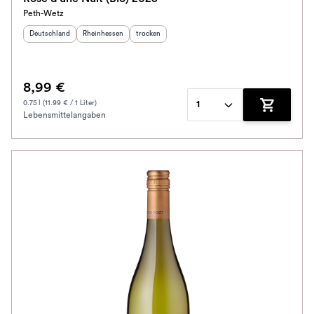
Peth-Wetz
Herkunftsland
:
Herkunftsregion
:
Geschmack
:
Deutschland
Rheinhessen
trocken
8,99 €
0.75 l (11.99 € / 1 Liter)
1
Lebensmittelangaben
Zum Waren