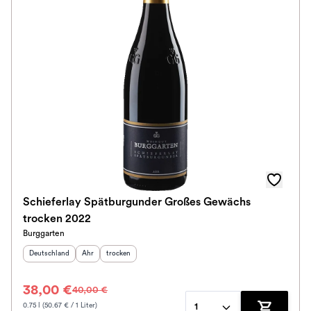
Schieferlay Spätburgunder Großes Gewächs
trocken 2022
Burggarten
Herkunftsland
:
Herkunftsregion
Geschmack
:
:
Deutschland
Ahr
trocken
38,00 €
40,00 €
0.75 l (50.67 € / 1 Liter)
1