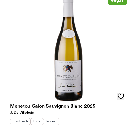
Vegan
Menetou-Salon Sauvignon Blanc 2025
J. De Villebois
Herkunftsland
:
Herkunftsregion
Geschmack
:
:
Frankreich
Loire
trocken