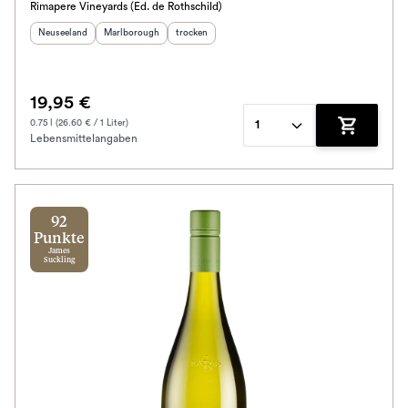
Rimapere Vineyards (Ed. de Rothschild)
Herkunftsland
:
Herkunftsregion
:
Geschmack
:
Neuseeland
Marlborough
trocken
19,95 €
0.75 l (26.60 € / 1 Liter)
1
Lebensmittelangaben
Zum Waren
92
Punkte
James
Suckling