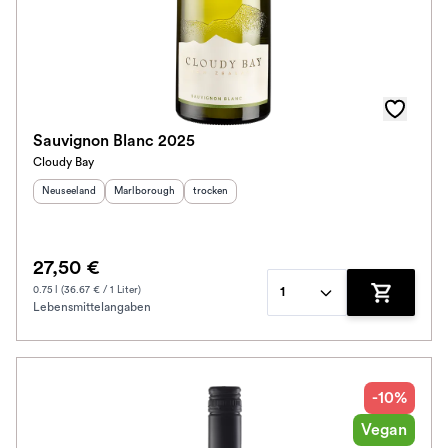
Sauvignon Blanc 2025
Cloudy Bay
Herkunftsland
:
Herkunftsregion
:
Geschmack
:
Neuseeland
Marlborough
trocken
27,50 €
0.75 l (36.67 € / 1 Liter)
1
Lebensmittelangaben
Zum Waren
-10%
Vegan