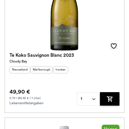
Te Koko Sauvignon Blanc 2023
Cloudy Bay
Herkunftsland
:
Herkunftsregion
:
Geschmack
:
Neuseeland
Marlborough
trocken
49,90 €
0.75 l (66.53 € / 1 Liter)
1
Lebensmittelangaben
Zum Waren