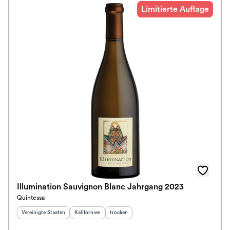
Limitierte Auflage
Illumination Sauvignon Blanc Jahrgang 2023
Quintessa
Herkunftsland
:
Herkunftsregion
Geschmack
:
:
Vereinigte Staaten
Kalifornien
trocken