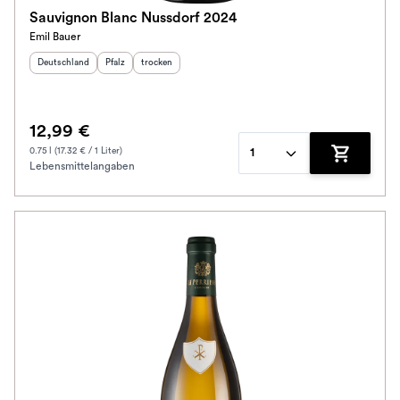
Sauvignon Blanc Nussdorf 2024
Emil Bauer
Herkunftsland
:
Herkunftsregion
Geschmack
:
:
Deutschland
Pfalz
trocken
12,99 €
0.75 l (17.32 € / 1 Liter)
1
Lebensmittelangaben
Zum Waren