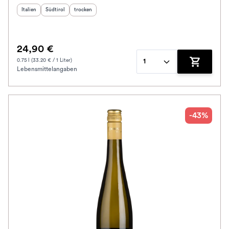
Herkunftsland
Herkunftsregion
:
Geschmack
:
:
Italien
Südtirol
trocken
24,90 €
0.75 l (33.20 € / 1 Liter)
1
Lebensmittelangaben
Zum Waren
-43%