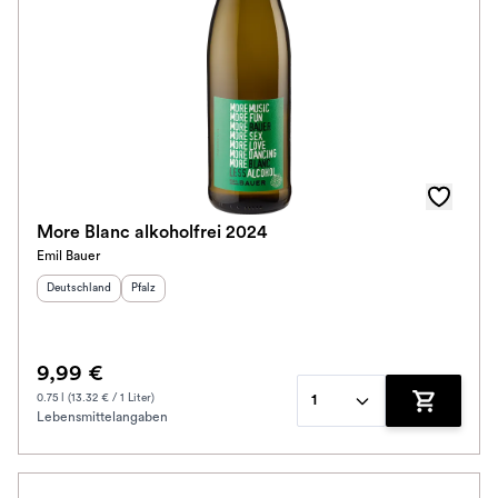
More Blanc alkoholfrei 2024
Emil Bauer
Herkunftsland
:
Herkunftsregion
:
Deutschland
Pfalz
9,99 €
0.75 l (13.32 € / 1 Liter)
1
Lebensmittelangaben
Zum Waren