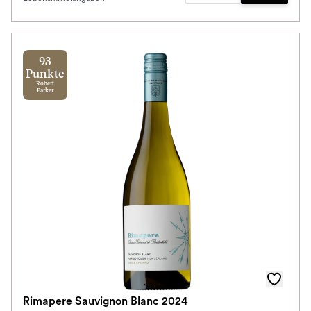
Zum Waren
93
Punkte
Robert
Parker
Rimapere Sauvignon Blanc 2024