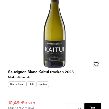
Sauvignon Blanc Kaitui trocken 2025
Markus Schneider
Herkunftsland
:
Herkunftsregion
Geschmack
:
:
Deutschland
Pfalz
trocken
12,49 €
13,95 €
0.75 l (16.65 € / 1 Liter)
1