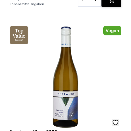
Lebensmittelangaben
Zum Waren
Vegan
Top
Value
Falstaff