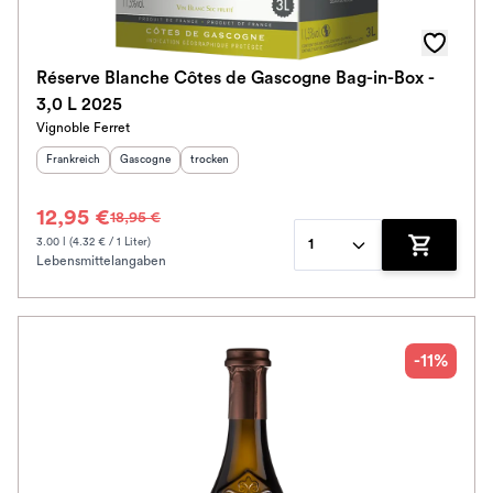
Réserve Blanche Côtes de Gascogne Bag-in-Box -
3,0 L 2025
Vignoble Ferret
Herkunftsland
:
Herkunftsregion
Geschmack
:
:
Frankreich
Gascogne
trocken
12,95 €
18,95 €
3.00 l (4.32 € / 1 Liter)
1
Lebensmittelangaben
Zum Waren
-11%