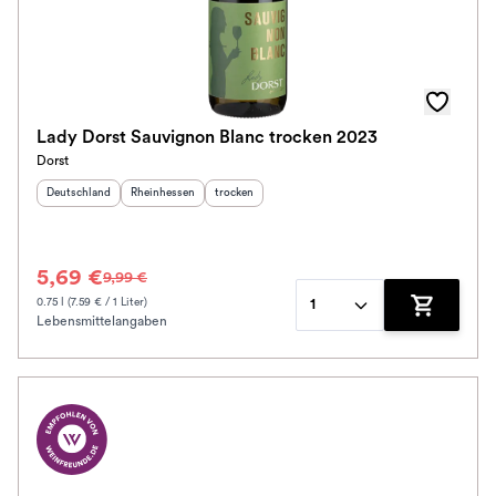
Lady Dorst Sauvignon Blanc trocken 2023
Dorst
Herkunftsland
:
Herkunftsregion
:
Geschmack
:
Deutschland
Rheinhessen
trocken
5,69 €
9,99 €
0.75 l (7.59 € / 1 Liter)
1
Lebensmittelangaben
Zum Waren