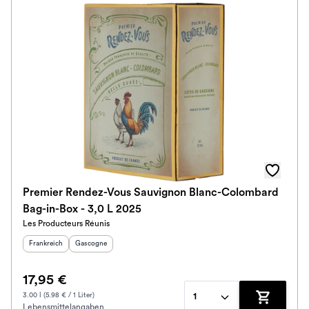
Premier Rendez-Vous Sauvignon Blanc-Colombard
Bag-in-Box - 3,0 L 2025
Les Producteurs Réunis
Herkunftsland
:
Herkunftsregion
:
Frankreich
Gascogne
17,95 €
3.00 l (5.98 € / 1 Liter)
1
Lebensmittelangaben