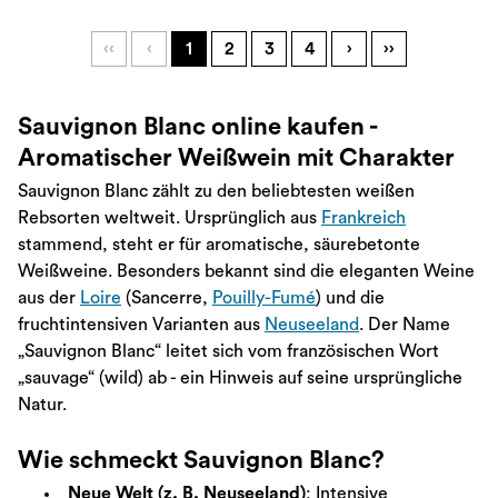
‹‹
‹
1
2
3
4
›
››
Sauvignon Blanc online kaufen -
Aromatischer Weißwein mit Charakter
Sauvignon Blanc zählt zu den beliebtesten weißen
Rebsorten weltweit. Ursprünglich aus
Frankreich
stammend, steht er für aromatische, säurebetonte
Weißweine. Besonders bekannt sind die eleganten Weine
aus der
Loire
(Sancerre,
Pouilly-Fumé
) und die
fruchtintensiven Varianten aus
Neuseeland
. Der Name
„Sauvignon Blanc“ leitet sich vom französischen Wort
„sauvage“ (wild) ab - ein Hinweis auf seine ursprüngliche
Natur.
Wie schmeckt Sauvignon Blanc?
Neue Welt (z. B. Neuseeland)
: Intensive