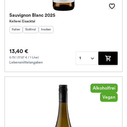
Sauvignon Blanc 2025
Kellerei Eisacktal
Herkunftsland
Herkunftsregion
:
Geschmack
:
:
Italien
Südtirol
trocken
13,40 €
0.75 l (17.87 € / 1 Liter)
1
Lebensmittelangaben
Zum Waren
Alkoholfrei
Vegan