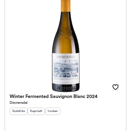
Winter Fermented Sauvignon Blanc 2024
Diemersdal
Herkunftsland
Herkunftsregion
:
Geschmack
:
:
Südafrika
Kapstadt
trocken