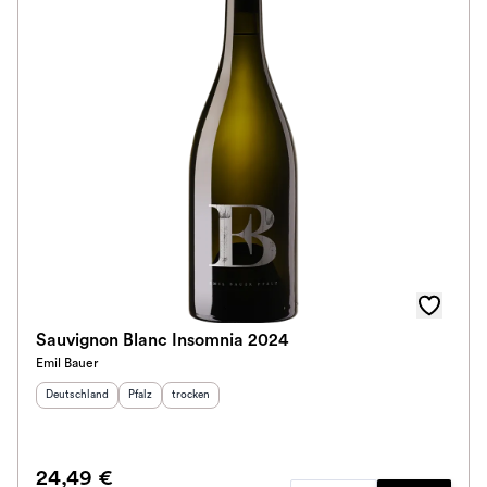
Sauvignon Blanc Insomnia 2024
Emil Bauer
Herkunftsland
:
Herkunftsregion
Geschmack
:
:
Deutschland
Pfalz
trocken
24,49 €