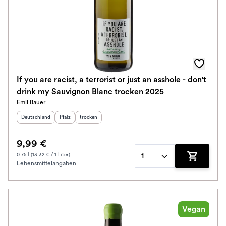
If you are racist, a terrorist or just an asshole - don't
drink my Sauvignon Blanc trocken 2025
Emil Bauer
Herkunftsland
:
Herkunftsregion
Geschmack
:
:
Deutschland
Pfalz
trocken
9,99 €
0.75 l (13.32 € / 1 Liter)
1
Lebensmittelangaben
Zum Waren
Vegan