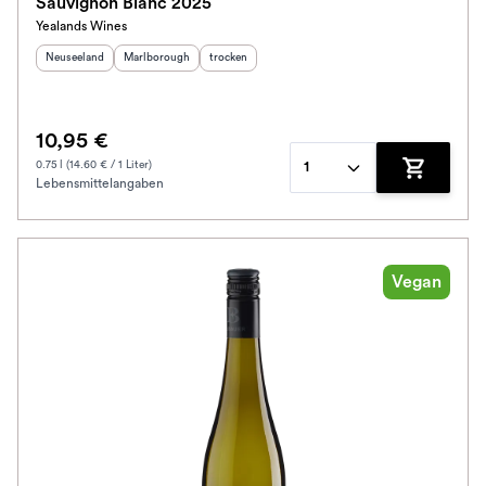
Sauvignon Blanc 2025
Yealands Wines
Herkunftsland
:
Herkunftsregion
:
Geschmack
:
Neuseeland
Marlborough
trocken
10,95 €
0.75 l (14.60 € / 1 Liter)
1
Lebensmittelangaben
Zum Waren
Vegan