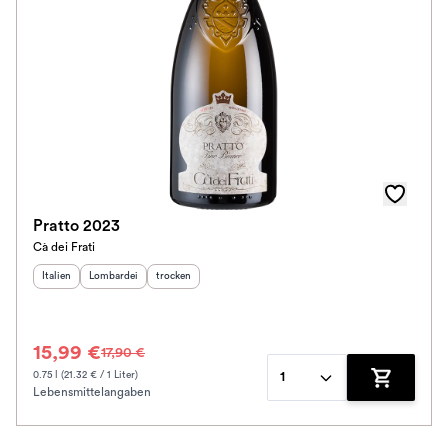
Pratto 2023
Cà dei Frati
Herkunftsland
Herkunftsregion
:
Geschmack
:
:
Italien
Lombardei
trocken
15,99 €
17,90 €
0.75 l (21.32 € / 1 Liter)
1
Lebensmittelangaben
Zum Waren