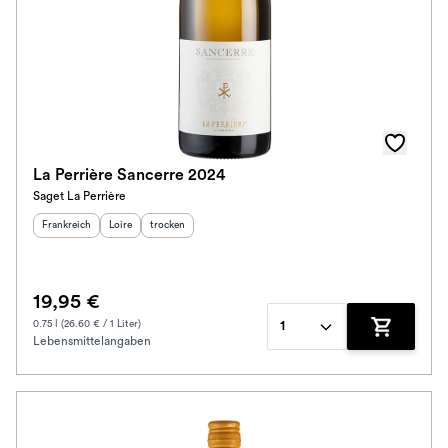
La Perrière Sancerre 2024
Saget La Perrière
Herkunftsland
:
Herkunftsregion
Geschmack
:
:
Frankreich
Loire
trocken
19,95 €
0.75 l (26.60 € / 1 Liter)
1
Lebensmittelangaben
Zum Waren