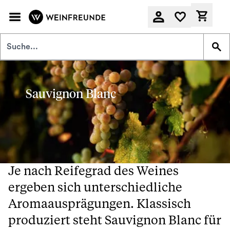
Zum Hauptinhalt springen
Derzeit
Sauvignon Blanc
Je nach Reifegrad des Weines
ergeben sich unterschiedliche
Aromaausprägungen. Klassisch
produziert steht Sauvignon Blanc für